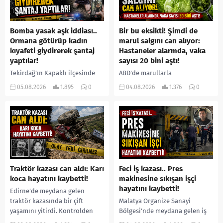
Bomba yasak aşk iddiası..
Bir bu eksikti! Şimdi de
Ormana götürüp kadın
marul salgını can alıyor:
kıyafeti giydirerek şantaj
Hastaneler alarmda, vaka
yaptılar!
sayısı 20 bini aştı!
Tekirdağ’ın Kapaklı ilçesinde
ABD’de marullarla
bir kişiyi, arkadaşının eşiyle
ilişkilendirilen siklospora
05.08.2026
1.895
0
04.08.2026
1.376
0
ilişki yaşadığı iddiasıyla
salgını büyümeye devam ediyor.
ormanlık alana götürerek zorla
İlk can kayıplarının yaşandığı
kadın kıyafetleri giydirdiği,
salgında vaka sayısının 20 bini
özür videosu çektirip...
aştığı belirtilirken, sağlık...
Traktör kazası can aldı: Karı
Feci iş kazası.. Pres
koca hayatını kaybetti!
makinesine sıkışan işçi
hayatını kaybetti!
Edirne’de meydana gelen
traktör kazasında bir çift
Malatya Organize Sanayi
yaşamını yitirdi. Kontrolden
Bölgesi’nde meydana gelen iş
çıkarak devrilen traktörün
kazasında, pres makinesine