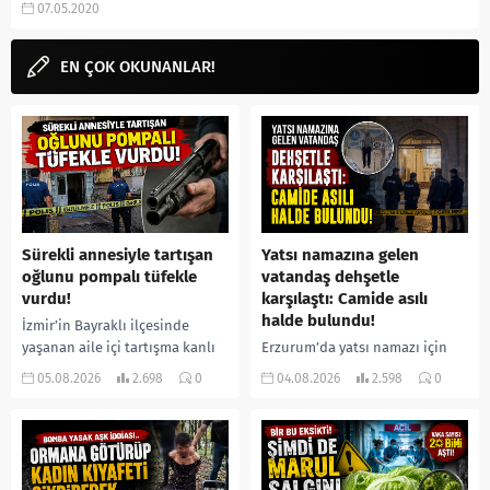
07.05.2020
Chicago Bulls, ESPN,...
EN ÇOK OKUNANLAR!
Sürekli annesiyle tartışan
Yatsı namazına gelen
oğlunu pompalı tüfekle
vatandaş dehşetle
vurdu!
karşılaştı: Camide asılı
halde bulundu!
İzmir’in Bayraklı ilçesinde
yaşanan aile içi tartışma kanlı
Erzurum’da yatsı namazı için
bitti. İddiaya göre, uzun süredir
camiye gelen bir vatandaş,
05.08.2026
2.698
0
04.08.2026
2.598
0
annesiyle tartışmalar yaşadığı
içeride bir kişiyi asılı halde
öne sürülen 33 yaşındaki...
buldu. İhbar üzerine olay
yerine sevk edilen...