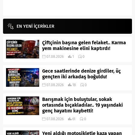
EN YENİ İÇERİKLER
Çiftçinin başına gelen felaket.. Karma
yem makinesine elini kaptırdı!
07.08.2026
1
0
Gece saatlerinde denize girdiler, üç
gençten iki arkadaş boğuldu!
07.08.2026
18
0
Barışmak için buluştular, sokak
ortasında bıçakladılar.. 19 yaşındaki
genç hayatını kaybetti!
07.08.2026
61
0
Yeni aldığı motosikletle kaza yapan