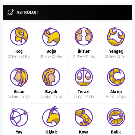
ASTROLOJİ
Koç
Boğa
İkizler
Yengeç
21 Mar
-
20 Nis
21 Nis
-
20 May
21 May
-
21 Haz
22 Haz
-
22 Tem
Aslan
Başak
Terazi
Akrep
23 Tem
-
23 Ağu
24 Ağu
-
23 Eyl
24 Eyl
-
23 Eki
24 Eki
-
22 Kas
Yay
Oğlak
Kova
Balık