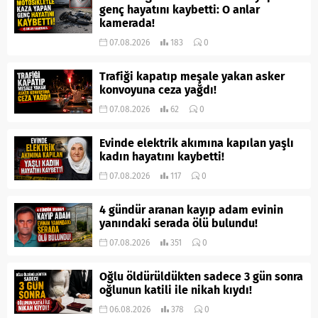
genç hayatını kaybetti: O anlar
kamerada!
07.08.2026
183
0
Trafiği kapatıp meşale yakan asker
konvoyuna ceza yağdı!
07.08.2026
62
0
Evinde elektrik akımına kapılan yaşlı
kadın hayatını kaybetti!
07.08.2026
117
0
4 gündür aranan kayıp adam evinin
yanındaki serada ölü bulundu!
07.08.2026
351
0
Oğlu öldürüldükten sadece 3 gün sonra
oğlunun katili ile nikah kıydı!
06.08.2026
378
0