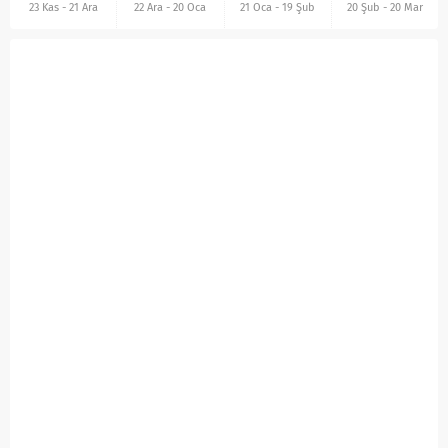
23 Kas
-
21 Ara
22 Ara
-
20 Oca
21 Oca
-
19 Şub
20 Şub
-
20 Mar