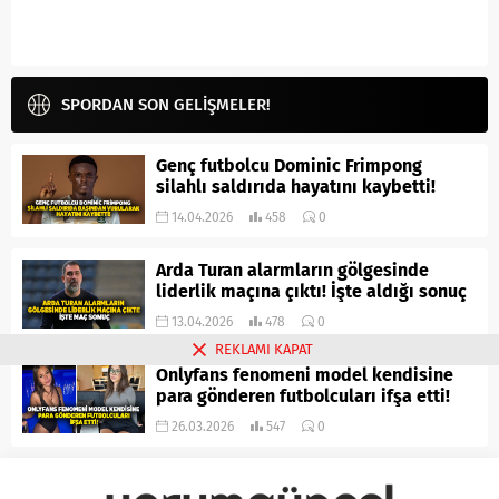
SPORDAN SON GELİŞMELER!
Genç futbolcu Dominic Frimpong
silahlı saldırıda hayatını kaybetti!
14.04.2026
458
0
Arda Turan alarmların gölgesinde
liderlik maçına çıktı! İşte aldığı sonuç
13.04.2026
478
0
REKLAMI KAPAT
Onlyfans fenomeni model kendisine
para gönderen futbolcuları ifşa etti!
26.03.2026
547
0