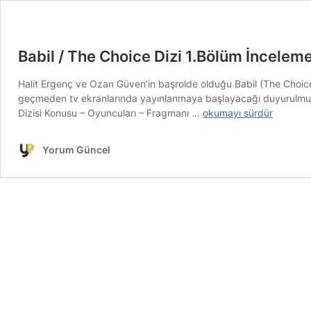
Babil / The Choice Dizi 1.Bölüm İncelem
Halit Ergenç ve Ozan Güven’in başrolde olduğu Babil (The Choice) d
geçmeden tv ekranlarında yayınlanmaya başlayacağı duyurulmuştu.
Babil
Dizisi Konusu – Oyuncuları – Fragmanı …
okumayı sürdür
/
The
Yorum Güncel
Choice
Dizi
1.Bölüm
İnceleme