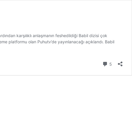
ından karşılıklı anlaşmanın feshedildiği Babil dizisi çok
eme platformu olan Puhutv’de yayınlanacağı açıklandı. Babil
Yorum
5