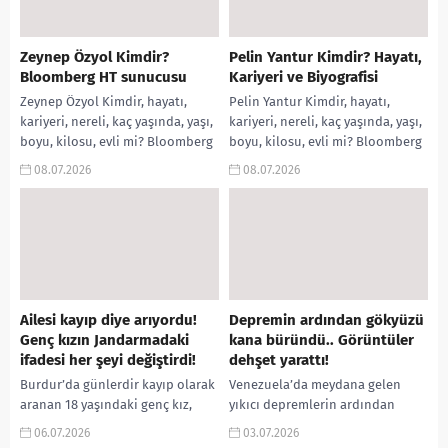
Zeynep Özyol Kimdir?
Pelin Yantur Kimdir? Hayatı,
Bloomberg HT sunucusu
Kariyeri ve Biyografisi
Zeynep Özyol Kimdir, hayatı,
Pelin Yantur Kimdir, hayatı,
kariyeri, nereli, kaç yaşında, yaşı,
kariyeri, nereli, kaç yaşında, yaşı,
boyu, kilosu, evli mi? Bloomberg
boyu, kilosu, evli mi? Bloomberg
HT sunucusu, burcu gibi
HT sunucusu, burcu gibi
08.07.2026
08.07.2026
aramalarınıza
aramalarınıza
yorumguncel.com’da!...
yorumguncel.com’da!...
Ailesi kayıp diye arıyordu!
Depremin ardından gökyüzü
Genç kızın Jandarmadaki
kana büründü.. Görüntüler
ifadesi her şeyi değiştirdi!
dehşet yarattı!
Burdur’da günlerdir kayıp olarak
Venezuela’da meydana gelen
aranan 18 yaşındaki genç kız,
yıkıcı depremlerin ardından
Yozgat’ta jandarmaya başvurarak
başkent Caracas’ta gökyüzünün
06.07.2026
03.07.2026
kendi isteğiyle evden ayrıldığını
kan kırmızısına bürünmesi sosyal