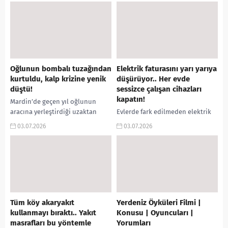
ve evlenmek amacıyla
medyada büyük ilgi gördü. Bazı
nişanlısının...
kullanıcılar görüntüleri...
Oğlunun bombalı tuzağından
Elektrik faturasını yarı yarıya
kurtuldu, kalp krizine yenik
düşürüyor.. Her evde
düştü!
sessizce çalışan cihazları
kapatın!
Mardin’de geçen yıl oğlunun
aracına yerleştirdiği uzaktan
Evlerde fark edilmeden elektrik
kumandalı bombayı son anda
tüketmeye devam eden bazı
03.07.2026
03.07.2026
fark ederek ölümden dönen
cihazlar, kullanılmadıkları
Mehmet Eye’den acı haber
zamanlarda bile enerji
geldi....
harcayarak faturaların
yükselmesine neden oluyor.
Uzmanlar, özellikle...
Tüm köy akaryakıt
Yerdeniz Öyküleri Filmi |
kullanmayı bıraktı.. Yakıt
Konusu | Oyuncuları |
masrafları bu yöntemle
Yorumları