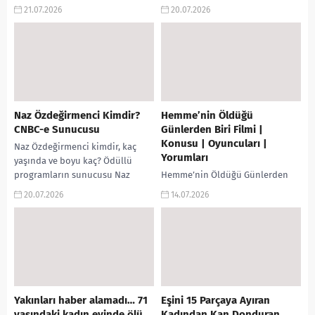
görüntüleri sosyal medya
medya için çekilen bir video kısa
21.07.2026
20.07.2026
hesabından paylaşan sürücüye
sürede gündem oldu. Tarihi Eski
toplam 165 bin TL idari para
Foça sokaklarında bikiniyle
cezası kesildi....
dolaşarak görüntü...
Naz Özdeğirmenci Kimdir?
Hemme’nin Öldüğü
CNBC-e Sunucusu
Günlerden Biri Filmi |
Konusu | Oyuncuları |
Naz Özdeğirmenci kimdir, kaç
Yorumları
yaşında ve boyu kaç? Ödüllü
programların sunucusu Naz
Hemme’nin Öldüğü Günlerden
Özdeğirmenci’nin hayatı, kariyeri
Biri filmi, konusu, oyuncuları,
20.07.2026
14.07.2026
ve biyografisi. Türkiye’nin sevilen
karakterleri, cast, yorumları, Ekşi,
ekonomi,...
incelemesi, IMDb puanı, fragmanı
ve izle gibi aramalarınıza yanıt...
Yakınları haber alamadı… 71
Eşini 15 Parçaya Ayıran
yaşındaki kadın evinde ölü
Kadından Kan Donduran