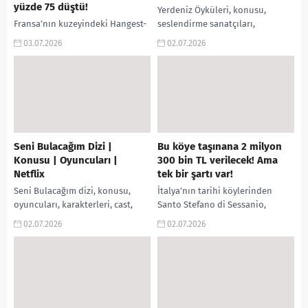
yüzde 75 düştü!
Yerdeniz Öyküleri, konusu,
Fransa’nın kuzeyindeki Hangest-
seslendirme sanatçıları,
sur-Somme köyü, kamu
karakterleri, cast, animasyon
03.07.2026
02.07.2026
binalarının ısıtılmasında fosil
filmi incelemesi, Ekşi, IMDb puanı
yakıt yerine “fil çimi”
ve fragmanı gibi aramalarınıza
(miscanthus) kullanarak dikkat
yanıt bulabilirsiniz. Film...
çeken bir tasarruf sağladı.
Köyde...
Seni Bulacağım Dizi |
Bu köye taşınana 2 milyon
Konusu | Oyuncuları |
300 bin TL verilecek! Ama
Netflix
tek bir şartı var!
Seni Bulacağım dizi, konusu,
İtalya’nın tarihi köylerinden
oyuncuları, karakterleri, cast,
Santo Stefano di Sessanio,
yorumları, Ekşi, incelemesi, IMDb
azalan nüfusunu artırmak için
02.07.2026
02.07.2026
puanı, fragmanı, izle gibi
dikkat çeken bir teşvik programı
aramalarınıza yanıt
başlattı. Köye yerleşerek iş...
bulabilirsiniz. Dizi Hakkında...