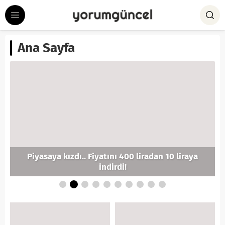
Ana Sayfa
Piyasaya kızdı.. Fiyatını 400 liradan 10 liraya
indirdi!