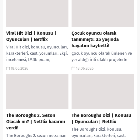
ve seralara dönüştürdü....
Viral Hit Dizi | Konusu |
Çocuk oyuncu olarak
Oyuncuları | Netflix
tanınmıştı: 35 yaşında
hayatını kaybetti!
Viral Hit dizi, konusu, oyuncuları,
karakterleri, cast, yorumları, Ekşi,
Çocuk oyuncu olarak ünlenen ve
incelemesi, IMDb puanı,
yer aldığı irili ufaklı projelerle
fragmanı, izle gibi aramalarınıza
adından söz ettiren 35 yaşındaki
18.06.2026
18.06.2026
yanıt bulabilirsiniz. Dizi
oyuncu yaşamını yitirdi. Sinema
Hakkında...
ve...
The Boroughs 2. Sezon
The Boroughs Dizi | Konusu
Olacak mı? | Netflix kararını
| Oyuncuları | Netflix
verdi!
The Boroughs dizi, konusu,
The Boroughs 2. sezon ne zaman
oyuncuları, karakterleri, cast,