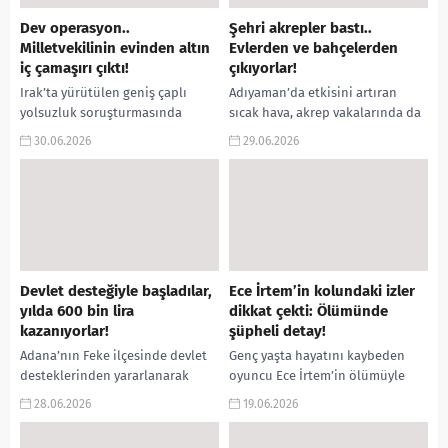
Dev operasyon..
Şehri akrepler bastı..
Milletvekilinin evinden altın
Evlerden ve bahçelerden
iç çamaşırı çıktı!
çıkıyorlar!
Irak’ta yürütülen geniş çaplı
Adıyaman’da etkisini artıran
yolsuzluk soruşturmasında
sıcak hava, akrep vakalarında da
dikkat çeken iddialar gündeme
gözle görülür bir artışa neden
30.06.2026
29.06.2026
geldi. İddialara göre bir
oldu. Kent merkezinde son
milletvekilinin evinde
günlerde evlerde, bahçelerde...
milyonlarca dolar nakit para,...
Devlet desteğiyle başladılar,
Ece İrtem’in kolundaki izler
yılda 600 bin lira
dikkat çekti: Ölümünde
kazanıyorlar!
şüpheli detay!
Adana’nın Feke ilçesinde devlet
Genç yaşta hayatını kaybeden
desteklerinden yararlanarak
oyuncu Ece İrtem’in ölümüyle
üretime başlayan kadın
ilgili yürütülen soruşturmada
28.06.2026
19.06.2026
girişimciler, yıllarca atıl kalan
dikkat çeken bir iddia gündeme
çorak arazileri lavanta bahçeleri
geldi. İrtem’in avukatı Uğur...