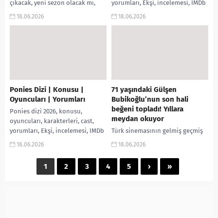
çıkacak, yeni sezon olacak mı,
yorumları, Ekşi, incelemesi, IMDb
The Boroughs iptal mi edildi,
puanı, fragmanı, izle gibi
18.06.2026
18.06.2026
Netflix neden bitirdi, 2....
aramalarınıza yanıt
bulabilirsiniz. Dizi Hakkında...
Ponies Dizi | Konusu |
71 yaşındaki Gülşen
Oyuncuları | Yorumları
Bubikoğlu’nun son hali
beğeni topladı! Yıllara
Ponies dizi 2026, konusu,
meydan okuyor
oyuncuları, karakterleri, cast,
yorumları, Ekşi, incelemesi, IMDb
Türk sinemasının gelmiş geçmiş
puanı, fragmanı, izle gibi
en güzel kadınları arasında
18.06.2026
18.06.2026
aramalarınıza yanıt
gösterilen Yeşilçam’ın efsane
bulabilirsiniz. Dizi Hakkında...
ismi Gülşen Bubikoğlu, sosyal
1
2
3
4
5
›
»
medya hesabından yaptığı son
paylaşımla...