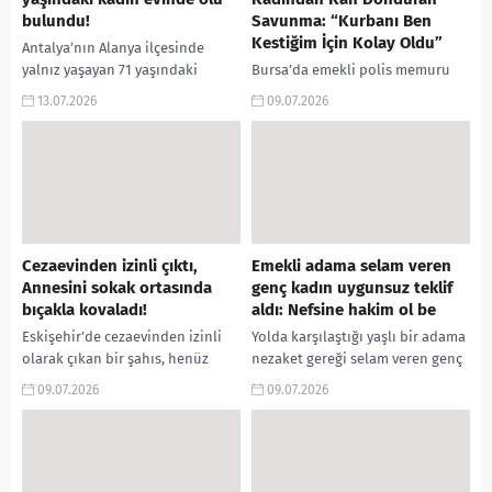
bulundu!
Savunma: “Kurbanı Ben
Kestiğim İçin Kolay Oldu”
Antalya’nın Alanya ilçesinde
yalnız yaşayan 71 yaşındaki
Bursa’da emekli polis memuru
Alman uyruklu kadın,
eşi Ali Fuat Uzunoğlu’nu (77)
13.07.2026
09.07.2026
kendisinden haber alamayan
öldürüp, cansız bedenini 15
yakınlarının ihbarı üzerine
parçaya ayırarak farklı çöp
evinde ölü bulundu. Olayla...
konteynerlerine attığı
suçlamasıyla...
Cezaevinden izinli çıktı,
Emekli adama selam veren
Annesini sokak ortasında
genç kadın uygunsuz teklif
bıçakla kovaladı!
aldı: Nefsine hakim ol be
Eskişehir’de cezaevinden izinli
Yolda karşılaştığı yaşlı bir adama
olarak çıkan bir şahıs, henüz
nezaket gereği selam veren genç
bilinmeyen bir nedenle annesini
kadın, hiç beklemediği bir
09.07.2026
09.07.2026
bıçakla kovalamaya başladı.
teklifle karşılaştı. Yaşadıklarını
Panik içinde kaçan kadın bir...
sosyal medya hesabından...