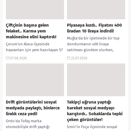
Çiftçinin başına gelen
Piyasaya kızdı.. Fiyatını 400
felaket.. Karma yem
liradan 10 liraya indirdi!
makinesine elini kaptırdı!
Muğla’da bir işletmede bir top
Çorum’un Alaca ilçesinde
dondurmanın 400 liraya
hayvanları için yem hazırlayan 57
satılması gündem olurken,
yaşındaki çiftçi, elini yem karma
Kilis’te yıllardır dondurmacılık
07.08.2026
22.07.2026
makinesine kaptırması sonucu
yapan bir esnaftan dikkat çeken
ağır yaralandı. Olay, Alaca...
açıklamalar...
Drift görüntülerini sosyal
Takipçi uğruna yaptığı
medyada paylaştı, binlerce
hareket sosyal medyayı
liralık ceza yedi!
karıştırdı.. Sokaklarda tepki
çeken görüntüler!
Ordu’da Tofaş marka
otomobiliyle drift yaptığı
İzmir’in Foça ilçesinde sosyal