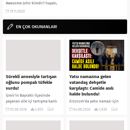
Awesome John kimdir? hayatı,
biyografisi, müzik kariyeri,
19.11.2020
Amerika yılları, evli mi? hangi...
EN ÇOK OKUNANLAR!
Sürekli annesiyle tartışan
Yatsı namazına gelen
oğlunu pompalı tüfekle
vatandaş dehşetle
vurdu!
karşılaştı: Camide asılı
halde bulundu!
İzmir’in Bayraklı ilçesinde
yaşanan aile içi tartışma kanlı
Erzurum’da yatsı namazı için
bitti. İddiaya göre, uzun süredir
camiye gelen bir vatandaş,
05.08.2026
2.853
0
04.08.2026
2.838
0
annesiyle tartışmalar yaşadığı
içeride bir kişiyi asılı halde
öne sürülen 33 yaşındaki...
buldu. İhbar üzerine olay
yerine sevk edilen...