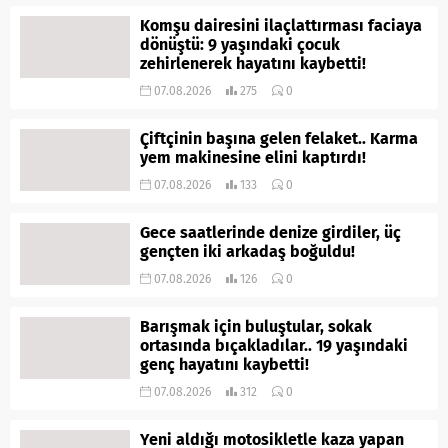
Komşu dairesini ilaçlattırması faciaya
dönüştü: 9 yaşındaki çocuk
zehirlenerek hayatını kaybetti!
07.08.2026
275
0
Çiftçinin başına gelen felaket.. Karma
yem makinesine elini kaptırdı!
07.08.2026
133
0
Gece saatlerinde denize girdiler, üç
gençten iki arkadaş boğuldu!
07.08.2026
126
0
Barışmak için buluştular, sokak
ortasında bıçakladılar.. 19 yaşındaki
genç hayatını kaybetti!
07.08.2026
312
0
Yeni aldığı motosikletle kaza yapan