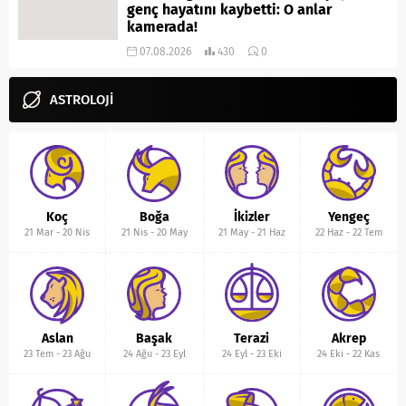
genç hayatını kaybetti: O anlar
kamerada!
07.08.2026
430
0
ASTROLOJİ
Koç
Boğa
İkizler
Yengeç
21 Mar
-
20 Nis
21 Nis
-
20 May
21 May
-
21 Haz
22 Haz
-
22 Tem
Aslan
Başak
Terazi
Akrep
23 Tem
-
23 Ağu
24 Ağu
-
23 Eyl
24 Eyl
-
23 Eki
24 Eki
-
22 Kas