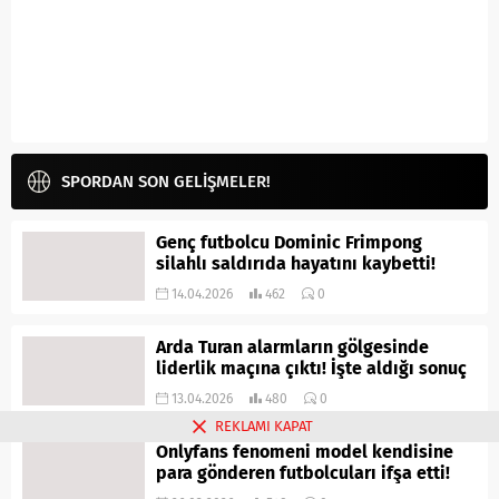
SPORDAN SON GELİŞMELER!
Genç futbolcu Dominic Frimpong
silahlı saldırıda hayatını kaybetti!
14.04.2026
462
0
Arda Turan alarmların gölgesinde
liderlik maçına çıktı! İşte aldığı sonuç
13.04.2026
480
0
REKLAMI KAPAT
Onlyfans fenomeni model kendisine
para gönderen futbolcuları ifşa etti!