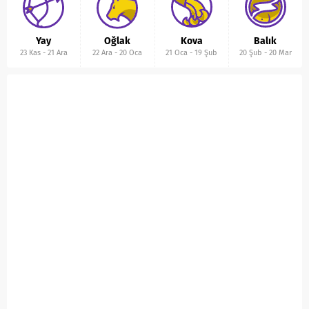
Yay
Oğlak
Kova
Balık
23 Kas
-
21 Ara
22 Ara
-
20 Oca
21 Oca
-
19 Şub
20 Şub
-
20 Mar