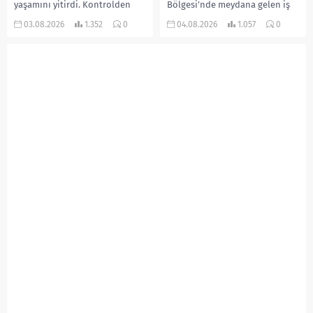
yaşamını yitirdi. Kontrolden
Bölgesi’nde meydana gelen iş
çıkarak devrilen traktörün
kazasında, pres makinesine
03.08.2026
1.352
0
04.08.2026
1.057
0
altında kalan Raşit Taşkın ile
sıkışan 46 yaşındaki işçi
eşi Fatma...
Amanullah Seferbay yaşamını
yitirdi. Olayla ilgili...