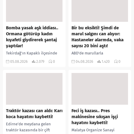
Bomba yasak aşk iddiası..
Bir bu eksikti! Şimdi de
Ormana götürüp kadın
marul salgını can alıyor:
kıyafeti giydirerek şantaj
Hastaneler alarmda, vaka
yaptılar!
sayısı 20 bini aştı!
Tekirdağ’ın Kapaklı ilçesinde
ABD’de marullarla
bir kişiyi, arkadaşının eşiyle
ilişkilendirilen siklospora
05.08.2026
2.079
0
04.08.2026
1.420
0
ilişki yaşadığı iddiasıyla
salgını büyümeye devam ediyor.
ormanlık alana götürerek zorla
İlk can kayıplarının yaşandığı
kadın kıyafetleri giydirdiği,
salgında vaka sayısının 20 bini
özür videosu çektirip...
aştığı belirtilirken, sağlık...
Traktör kazası can aldı: Karı
Feci iş kazası.. Pres
koca hayatını kaybetti!
makinesine sıkışan işçi
hayatını kaybetti!
Edirne’de meydana gelen
traktör kazasında bir çift
Malatya Organize Sanayi