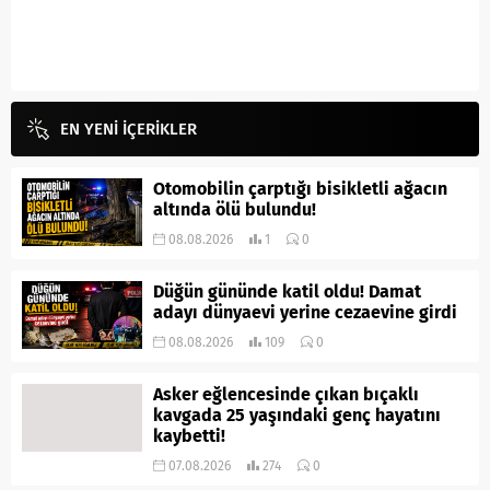
EN YENİ İÇERİKLER
Otomobilin çarptığı bisikletli ağacın
altında ölü bulundu!
08.08.2026
1
0
Düğün gününde katil oldu! Damat
adayı dünyaevi yerine cezaevine girdi
08.08.2026
109
0
Asker eğlencesinde çıkan bıçaklı
kavgada 25 yaşındaki genç hayatını
kaybetti!
07.08.2026
274
0