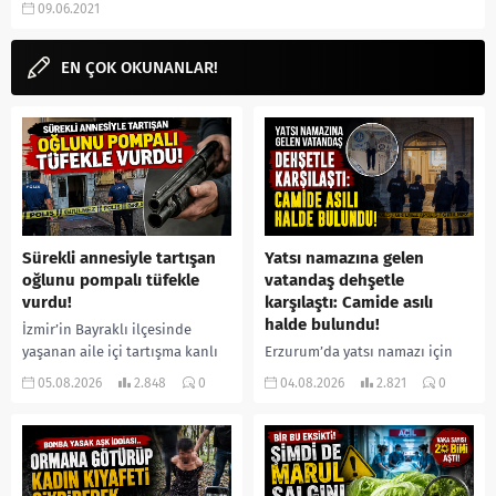
09.06.2021
fragmanı, izle gibi aramalarınıza
YORUM...
EN ÇOK OKUNANLAR!
Sürekli annesiyle tartışan
Yatsı namazına gelen
oğlunu pompalı tüfekle
vatandaş dehşetle
vurdu!
karşılaştı: Camide asılı
halde bulundu!
İzmir’in Bayraklı ilçesinde
yaşanan aile içi tartışma kanlı
Erzurum’da yatsı namazı için
bitti. İddiaya göre, uzun süredir
camiye gelen bir vatandaş,
05.08.2026
2.848
0
04.08.2026
2.821
0
annesiyle tartışmalar yaşadığı
içeride bir kişiyi asılı halde
öne sürülen 33 yaşındaki...
buldu. İhbar üzerine olay
yerine sevk edilen...