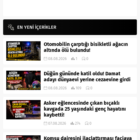
EN YENİ İÇERİKLER
Otomobilin çarptığı bisikletli ağacın
altında ölü bulundu!
08.08.2026
1
0
Düğün gününde katil oldu! Damat
adayı dünyaevi yerine cezaevine girdi
08.08.2026
109
0
Asker eğlencesinde çıkan bıçaklı
kavgada 25 yaşındaki genç hayatını
kaybetti!
07.08.2026
274
0
Komşu dairesini ilaçlattırması faciaya