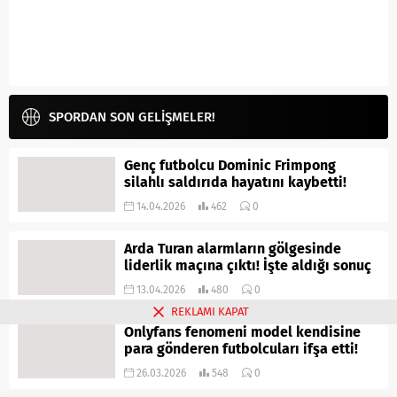
SPORDAN SON GELİŞMELER!
Genç futbolcu Dominic Frimpong
silahlı saldırıda hayatını kaybetti!
14.04.2026
462
0
Arda Turan alarmların gölgesinde
liderlik maçına çıktı! İşte aldığı sonuç
13.04.2026
480
0
REKLAMI KAPAT
Onlyfans fenomeni model kendisine
para gönderen futbolcuları ifşa etti!
26.03.2026
548
0