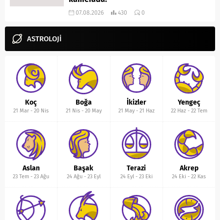
07.08.2026
430
0
ASTROLOJİ
Koç
Boğa
İkizler
Yengeç
21 Mar
-
20 Nis
21 Nis
-
20 May
21 May
-
21 Haz
22 Haz
-
22 Tem
Aslan
Başak
Terazi
Akrep
23 Tem
-
23 Ağu
24 Ağu
-
23 Eyl
24 Eyl
-
23 Eki
24 Eki
-
22 Kas