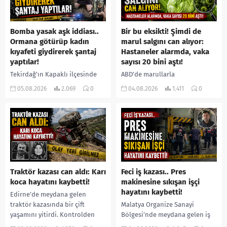
Bomba yasak aşk iddiası..
Bir bu eksikti! Şimdi de
Ormana götürüp kadın
marul salgını can alıyor:
kıyafeti giydirerek şantaj
Hastaneler alarmda, vaka
yaptılar!
sayısı 20 bini aştı!
Tekirdağ’ın Kapaklı ilçesinde
ABD’de marullarla
bir kişiyi, arkadaşının eşiyle
ilişkilendirilen siklospora
05.08.2026
2.069
0
04.08.2026
1.411
0
ilişki yaşadığı iddiasıyla
salgını büyümeye devam ediyor.
ormanlık alana götürerek zorla
İlk can kayıplarının yaşandığı
kadın kıyafetleri giydirdiği,
salgında vaka sayısının 20 bini
özür videosu çektirip...
aştığı belirtilirken, sağlık...
Traktör kazası can aldı: Karı
Feci iş kazası.. Pres
koca hayatını kaybetti!
makinesine sıkışan işçi
hayatını kaybetti!
Edirne’de meydana gelen
traktör kazasında bir çift
Malatya Organize Sanayi
yaşamını yitirdi. Kontrolden
Bölgesi’nde meydana gelen iş
çıkarak devrilen traktörün
kazasında, pres makinesine