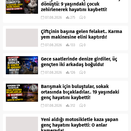
dönüştü: 9 yaşındaki çocuk
zehirlenerek hayatını kaybetti!
07.08.2026
275
0
Çiftçinin başına gelen felaket.. Karma
yem makinesine elini kaptırdı!
07.08.2026
133
0
Gece saatlerinde denize girdiler, üç
gençten iki arkadaş boğuldu!
07.08.2026
126
0
Barışmak için buluştular, sokak
ortasında bıçakladılar.. 19 yaşındaki
genç hayatını kaybetti!
07.08.2026
312
0
Yeni aldığı motosikletle kaza yapan
genç hayatını kaybetti: O anlar
kamerada!