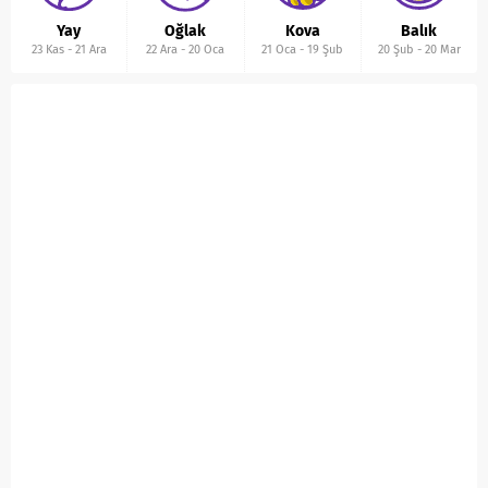
Yay
Oğlak
Kova
Balık
23 Kas
-
21 Ara
22 Ara
-
20 Oca
21 Oca
-
19 Şub
20 Şub
-
20 Mar