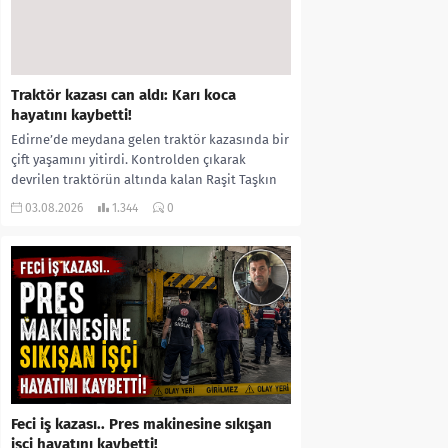
Traktör kazası can aldı: Karı koca
hayatını kaybetti!
Edirne’de meydana gelen traktör kazasında bir
çift yaşamını yitirdi. Kontrolden çıkarak
devrilen traktörün altında kalan Raşit Taşkın
ile eşi Fatma...
03.08.2026
1.344
0
Feci iş kazası.. Pres makinesine sıkışan
işçi hayatını kaybetti!