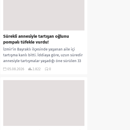
Sürekli annesiyle tartışan oğlunu
pompalı tüfekle vurdu!
İzmir’in Bayraklı ilçesinde yaşanan aile içi
tartışma kanlı bitti. İddiaya göre, uzun süredir
annesiyle tartışmalar yaşadığı öne sürülen 33
yaşındaki...
05.08.2026
2.822
0