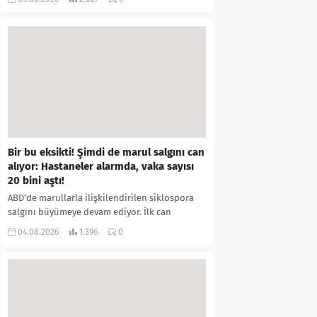
kıyafetleri giydirdiği, özür videosu çektirip...
Bir bu eksikti! Şimdi de marul salgını can
alıyor: Hastaneler alarmda, vaka sayısı
20 bini aştı!
ABD’de marullarla ilişkilendirilen siklospora
salgını büyümeye devam ediyor. İlk can
kayıplarının yaşandığı salgında vaka sayısının
04.08.2026
1.396
0
20 bini aştığı belirtilirken, sağlık...