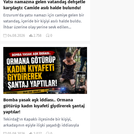
Yatsı namazına gelen vatandaş dehşetle
karşılaştı: Camide asılı halde bulundu!
Erzurum’da yatsı namazı için camiye gelen bir
vatandaş, içeride bir kişiyi asılı halde buldu.
İhbar üzerine olay yerine sevk edilen...
04.08.2026
2.758
0
Bomba yasak aşk iddiası.. Ormana
götürüp kadın kıyafeti giydirerek şantaj
yaptılar!
Tekirdağ’ın Kapaklı ilçesinde bir kişiyi,
arkadaşının eşiyle ilişki yaşadığı iddiasıyla
ormanlık alana götürerek zorla kadın
05.08.2026
2.027
0