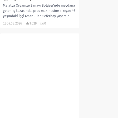
Malatya Organize Sanayi Bölgesi’nde meydana
gelen iş kazasında, pres makinesine sıkışan 46
yaşındaki işçi Amanullah Seferbay yaşamını
yitirdi. Olayla ilgili...
04.08.2026
1.029
0