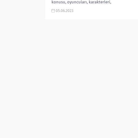
konusu, oyuncuları, karakterleri,
cast, yorumları, incelemesi,
05.06.2023
Mydramalist puanı, Chinese Drama
2023, Çin Dizileri 2023, fragmanı,...