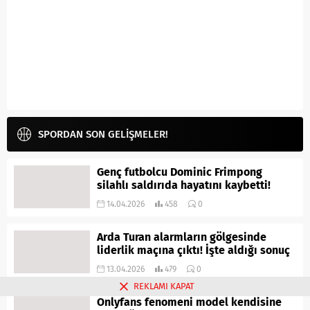
SPORDAN SON GELİŞMELER!
Genç futbolcu Dominic Frimpong
silahlı saldırıda hayatını kaybetti!
14.04.2026
458
0
Arda Turan alarmların gölgesinde
liderlik maçına çıktı! İşte aldığı sonuç
13.04.2026
479
0
REKLAMI KAPAT
Onlyfans fenomeni model kendisine