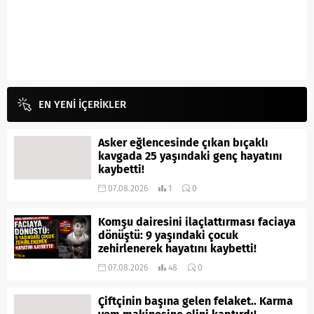
EN YENİ İÇERİKLER
Asker eğlencesinde çıkan bıçaklı
kavgada 25 yaşındaki genç hayatını
kaybetti!
07.08.2026
1
0
Komşu dairesini ilaçlattırması faciaya
dönüştü: 9 yaşındaki çocuk
zehirlenerek hayatını kaybetti!
07.08.2026
48
0
Çiftçinin başına gelen felaket.. Karma