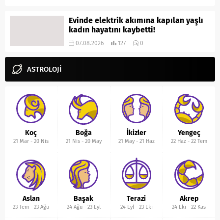
Evinde elektrik akımına kapılan yaşlı
kadın hayatını kaybetti!
07.08.2026
127
0
ASTROLOJİ
Koç
Boğa
İkizler
Yengeç
21 Mar
-
20 Nis
21 Nis
-
20 May
21 May
-
21 Haz
22 Haz
-
22 Tem
Aslan
Başak
Terazi
Akrep
23 Tem
-
23 Ağu
24 Ağu
-
23 Eyl
24 Eyl
-
23 Eki
24 Eki
-
22 Kas