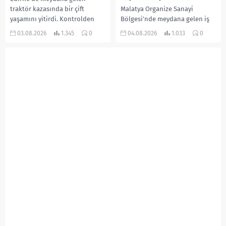
traktör kazasında bir çift
Malatya Organize Sanayi
yaşamını yitirdi. Kontrolden
Bölgesi’nde meydana gelen iş
çıkarak devrilen traktörün
kazasında, pres makinesine
03.08.2026
1.345
0
04.08.2026
1.033
0
altında kalan Raşit Taşkın ile
sıkışan 46 yaşındaki işçi
eşi Fatma...
Amanullah Seferbay yaşamını
yitirdi. Olayla ilgili...