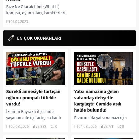
Bize Ne Olacak filmi (What If)
konusu, oyuncuları, karakterleri,
cast, yorumları, ekşi, Netflix,
07.09.2023
imdb puanı, nereden izlenir,
fragmanı, gibi aramalarınıza...
EN ÇOK OKUNANLAR!
Sürekli annesiyle tartışan
Yatsı namazına gelen
oğlunu pompalı tüfekle
vatandaş dehşetle
vurdu!
karşılaştı: Camide asılı
halde bulundu!
İzmir’in Bayraklı ilçesinde
yaşanan aile içi tartışma kanlı
Erzurum’da yatsı namazı için
bitti. İddiaya göre, uzun süredir
camiye gelen bir vatandaş,
05.08.2026
2.832
0
04.08.2026
2.771
0
annesiyle tartışmalar yaşadığı
içeride bir kişiyi asılı halde
öne sürülen 33 yaşındaki...
buldu. İhbar üzerine olay