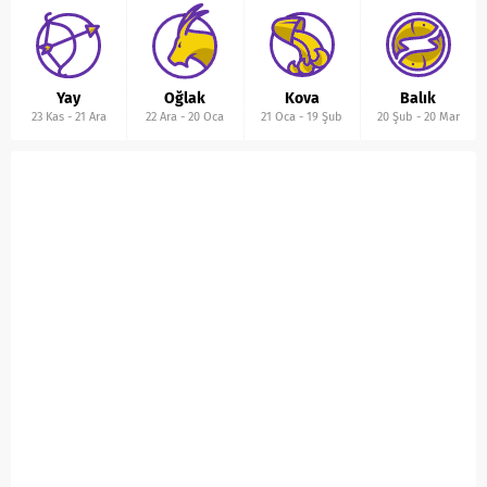
Yay
Oğlak
Kova
Balık
23 Kas
-
21 Ara
22 Ara
-
20 Oca
21 Oca
-
19 Şub
20 Şub
-
20 Mar