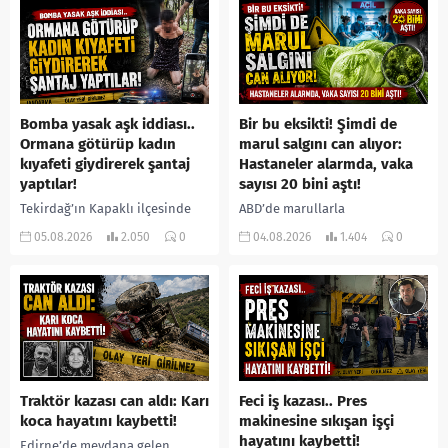
yerine sevk edilen...
Bomba yasak aşk iddiası..
Bir bu eksikti! Şimdi de
Ormana götürüp kadın
marul salgını can alıyor:
kıyafeti giydirerek şantaj
Hastaneler alarmda, vaka
yaptılar!
sayısı 20 bini aştı!
Tekirdağ’ın Kapaklı ilçesinde
ABD’de marullarla
bir kişiyi, arkadaşının eşiyle
ilişkilendirilen siklospora
05.08.2026
2.050
0
04.08.2026
1.404
0
ilişki yaşadığı iddiasıyla
salgını büyümeye devam ediyor.
ormanlık alana götürerek zorla
İlk can kayıplarının yaşandığı
kadın kıyafetleri giydirdiği,
salgında vaka sayısının 20 bini
özür videosu çektirip...
aştığı belirtilirken, sağlık...
Traktör kazası can aldı: Karı
Feci iş kazası.. Pres
koca hayatını kaybetti!
makinesine sıkışan işçi
hayatını kaybetti!
Edirne’de meydana gelen