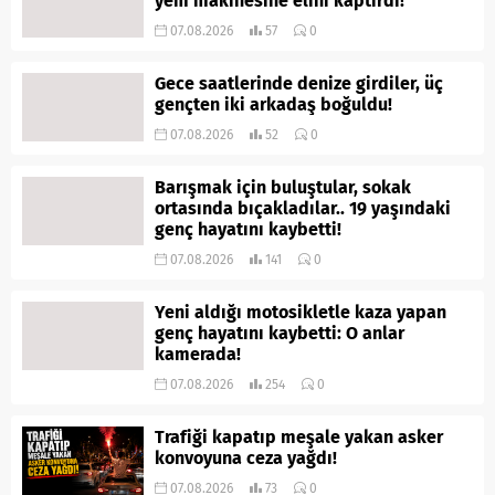
yem makinesine elini kaptırdı!
07.08.2026
57
0
Gece saatlerinde denize girdiler, üç
gençten iki arkadaş boğuldu!
07.08.2026
52
0
Barışmak için buluştular, sokak
ortasında bıçakladılar.. 19 yaşındaki
genç hayatını kaybetti!
07.08.2026
141
0
Yeni aldığı motosikletle kaza yapan
genç hayatını kaybetti: O anlar
kamerada!
07.08.2026
254
0
Trafiği kapatıp meşale yakan asker
konvoyuna ceza yağdı!
07.08.2026
73
0