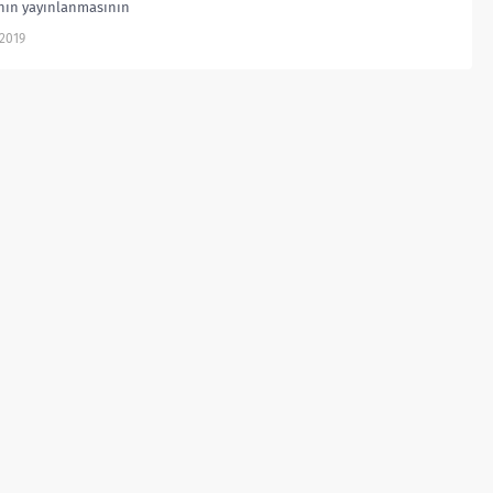
nın yayınlanmasının
an Black Widow Karadul
.2019
motorlarında sıkça aranmaya
. Black Widow (Karadul) ne
.