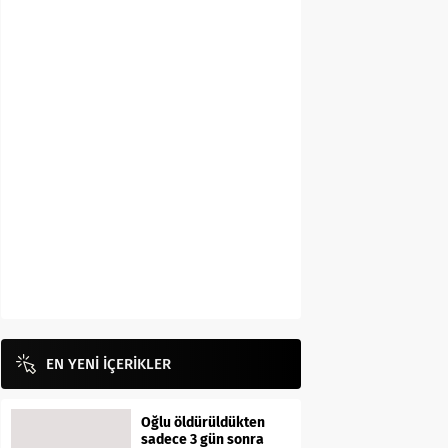
EN YENİ İÇERİKLER
Oğlu öldürüldükten
sadece 3 gün sonra