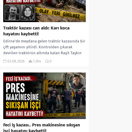
Traktör kazası can aldı: Karı koca
hayatını kaybetti!
Edirne’de meydana gelen traktör kazasında bir
çift yaşamını yitirdi. Kontrolden çıkarak
devrilen traktörün altında kalan Raşit Taşkın
ile eşi Fatma...
03.08.2026
1.304
0
Feci iş kazası.. Pres makinesine sıkışan
işçi hayatını kaybetti!