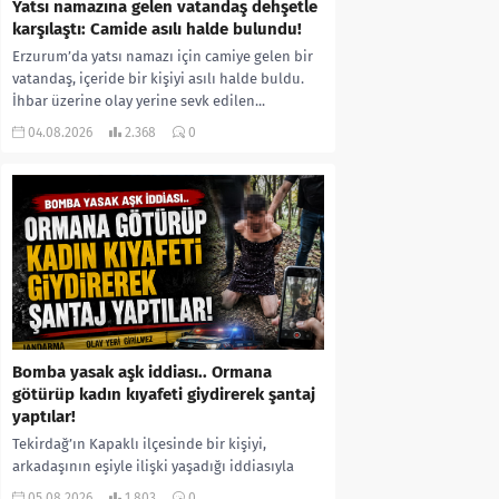
Yatsı namazına gelen vatandaş dehşetle
karşılaştı: Camide asılı halde bulundu!
Erzurum’da yatsı namazı için camiye gelen bir
vatandaş, içeride bir kişiyi asılı halde buldu.
İhbar üzerine olay yerine sevk edilen...
04.08.2026
2.368
0
Bomba yasak aşk iddiası.. Ormana
götürüp kadın kıyafeti giydirerek şantaj
yaptılar!
Tekirdağ’ın Kapaklı ilçesinde bir kişiyi,
arkadaşının eşiyle ilişki yaşadığı iddiasıyla
ormanlık alana götürerek zorla kadın
05.08.2026
1.803
0