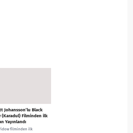
tt Johansson’lu Black
(Karadul) Filminden ilk
n Yayınlandı
idow filminden ilk