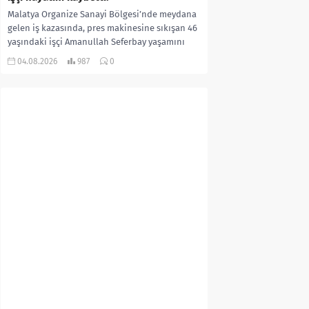
Malatya Organize Sanayi Bölgesi’nde meydana
gelen iş kazasında, pres makinesine sıkışan 46
yaşındaki işçi Amanullah Seferbay yaşamını
yitirdi. Olayla ilgili...
04.08.2026
987
0