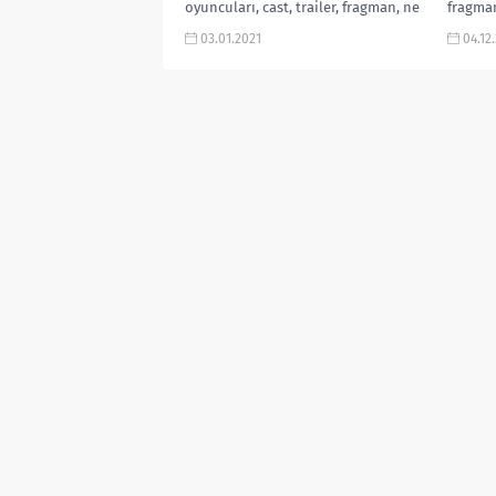
oyuncuları, cast, trailer, fragman, ne
fragma
zaman, vizyon tarihi, altyazılı izle,
ardınd
03.01.2021
04.12
Türkçe, release date, netflix, 2020,...
arama 
başladı
zaman..