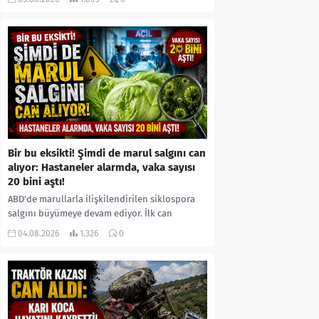
kıyafetleri giydirdiği, özür videosu çektirip...
Bir bu eksikti! Şimdi de marul salgını can
alıyor: Hastaneler alarmda, vaka sayısı
20 bini aştı!
ABD’de marullarla ilişkilendirilen siklospora
salgını büyümeye devam ediyor. İlk can
kayıplarının yaşandığı salgında vaka sayısının
04.08.2026
1.326
0
20 bini aştığı belirtilirken, sağlık...