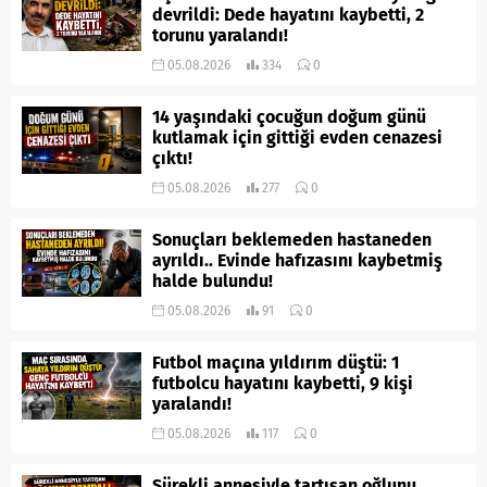
devrildi: Dede hayatını kaybetti, 2
torunu yaralandı!
05.08.2026
334
0
14 yaşındaki çocuğun doğum günü
kutlamak için gittiği evden cenazesi
çıktı!
05.08.2026
277
0
Sonuçları beklemeden hastaneden
ayrıldı.. Evinde hafızasını kaybetmiş
halde bulundu!
05.08.2026
91
0
Futbol maçına yıldırım düştü: 1
futbolcu hayatını kaybetti, 9 kişi
yaralandı!
05.08.2026
117
0
Sürekli annesiyle tartışan oğlunu