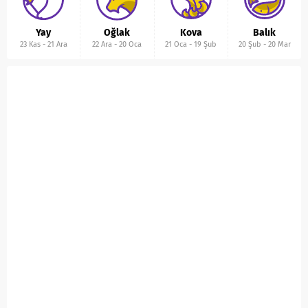
Yay
Oğlak
Kova
Balık
23 Kas
-
21 Ara
22 Ara
-
20 Oca
21 Oca
-
19 Şub
20 Şub
-
20 Mar