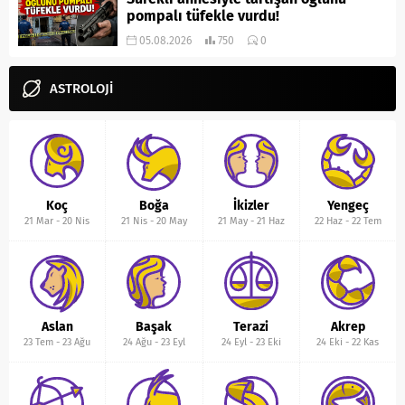
pompalı tüfekle vurdu!
05.08.2026
750
0
ASTROLOJİ
Koç
Boğa
İkizler
Yengeç
21 Mar
-
20 Nis
21 Nis
-
20 May
21 May
-
21 Haz
22 Haz
-
22 Tem
Aslan
Başak
Terazi
Akrep
23 Tem
-
23 Ağu
24 Ağu
-
23 Eyl
24 Eyl
-
23 Eki
24 Eki
-
22 Kas