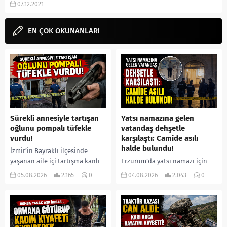
07.12.2021
evli mi gibi aramalarınıza...
EN ÇOK OKUNANLAR!
Sürekli annesiyle tartışan
Yatsı namazına gelen
oğlunu pompalı tüfekle
vatandaş dehşetle
vurdu!
karşılaştı: Camide asılı
halde bulundu!
İzmir’in Bayraklı ilçesinde
yaşanan aile içi tartışma kanlı
Erzurum’da yatsı namazı için
bitti. İddiaya göre, uzun süredir
camiye gelen bir vatandaş,
05.08.2026
2.165
0
04.08.2026
2.043
0
annesiyle tartışmalar yaşadığı
içeride bir kişiyi asılı halde
öne sürülen 33 yaşındaki...
buldu. İhbar üzerine olay
yerine sevk edilen...