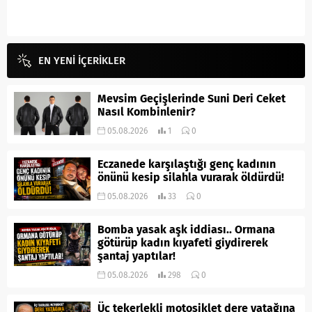
EN YENİ İÇERİKLER
Mevsim Geçişlerinde Suni Deri Ceket
Nasıl Kombinlenir?
05.08.2026
1
0
Eczanede karşılaştığı genç kadının
önünü kesip silahla vurarak öldürdü!
05.08.2026
33
0
Bomba yasak aşk iddiası.. Ormana
götürüp kadın kıyafeti giydirerek
şantaj yaptılar!
05.08.2026
298
0
Üç tekerlekli motosiklet dere yatağına