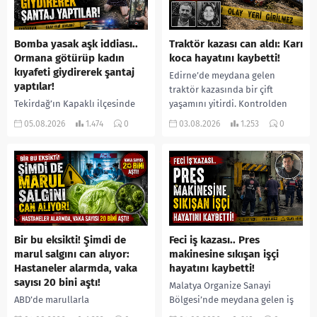
Bomba yasak aşk iddiası..
Traktör kazası can aldı: Karı
Ormana götürüp kadın
koca hayatını kaybetti!
kıyafeti giydirerek şantaj
Edirne’de meydana gelen
yaptılar!
traktör kazasında bir çift
Tekirdağ’ın Kapaklı ilçesinde
yaşamını yitirdi. Kontrolden
bir kişiyi, arkadaşının eşiyle
çıkarak devrilen traktörün
05.08.2026
1.474
0
03.08.2026
1.253
0
ilişki yaşadığı iddiasıyla
altında kalan Raşit Taşkın ile
ormanlık alana götürerek zorla
eşi Fatma...
kadın kıyafetleri giydirdiği,
özür videosu çektirip...
Bir bu eksikti! Şimdi de
Feci iş kazası.. Pres
marul salgını can alıyor:
makinesine sıkışan işçi
Hastaneler alarmda, vaka
hayatını kaybetti!
sayısı 20 bini aştı!
Malatya Organize Sanayi
ABD’de marullarla
Bölgesi’nde meydana gelen iş
ilişkilendirilen siklospora
kazasında, pres makinesine