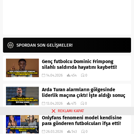
SPORDAN SON GELİŞMELER!
Genç futbolcu Dominic Frimpong
silahlı saldırıda hayatını kaybetti!
14.04.2026
454
0
Arda Turan alarmların gölgesinde
liderlik maçına çıktı! İşte aldığı sonuç
13.04.2026
475
0
REKLAMI KAPAT
Onlyfans fenomeni model kendisine
para gönderen futbolcuları ifşa etti!
26.03.2026
543
0