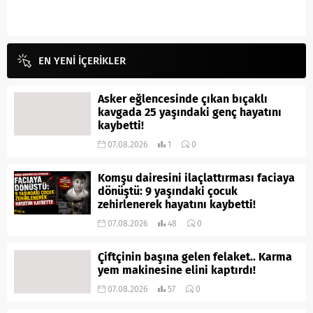
EN YENİ İÇERİKLER
Asker eğlencesinde çıkan bıçaklı
kavgada 25 yaşındaki genç hayatını
kaybetti!
07.08.2026
1
0
Komşu dairesini ilaçlattırması faciaya
dönüştü: 9 yaşındaki çocuk
zehirlenerek hayatını kaybetti!
07.08.2026
48
0
Çiftçinin başına gelen felaket.. Karma
yem makinesine elini kaptırdı!
07.08.2026
57
0