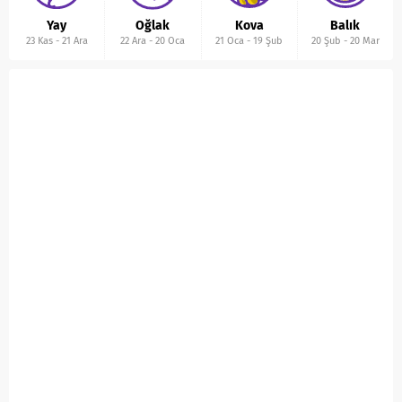
Yay
Oğlak
Kova
Balık
23 Kas
-
21 Ara
22 Ara
-
20 Oca
21 Oca
-
19 Şub
20 Şub
-
20 Mar