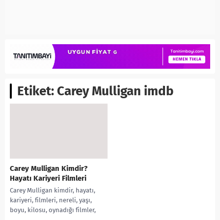
Etiket:
Carey Mulligan imdb
Carey Mulligan Kimdir?
Hayatı Kariyeri Filmleri
Carey Mulligan kimdir, hayatı,
kariyeri, filmleri, nereli, yaşı,
boyu, kilosu, oynadığı filmler,
ödülleri, oynadığı diziler, evli mi,