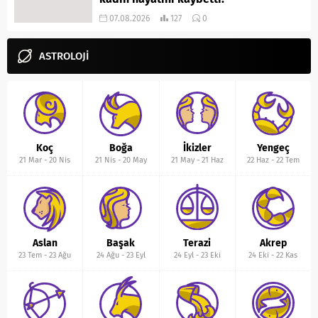
07.08.2026
127
0
ASTROLOJİ
Koç
Boğa
İkizler
Yengeç
21 Mar
-
20 Nis
21 Nis
-
20 May
21 May
-
21 Haz
22 Haz
-
22 Tem
Aslan
Başak
Terazi
Akrep
23 Tem
-
23 Ağu
24 Ağu
-
23 Eyl
24 Eyl
-
23 Eki
24 Eki
-
22 Kas