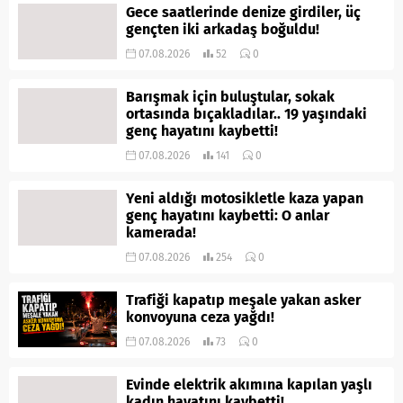
Gece saatlerinde denize girdiler, üç
gençten iki arkadaş boğuldu!
07.08.2026
52
0
Barışmak için buluştular, sokak
ortasında bıçakladılar.. 19 yaşındaki
genç hayatını kaybetti!
07.08.2026
141
0
Yeni aldığı motosikletle kaza yapan
genç hayatını kaybetti: O anlar
kamerada!
07.08.2026
254
0
Trafiği kapatıp meşale yakan asker
konvoyuna ceza yağdı!
07.08.2026
73
0
Evinde elektrik akımına kapılan yaşlı
kadın hayatını kaybetti!