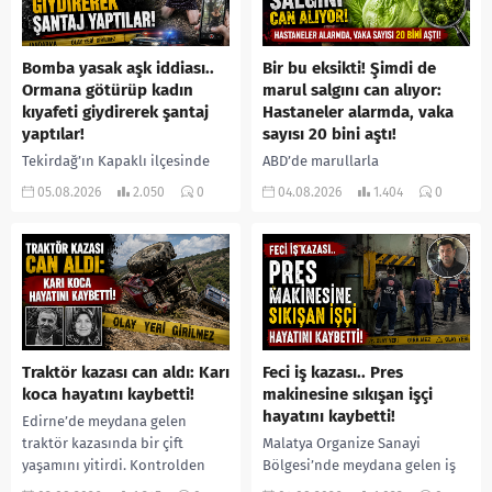
Bomba yasak aşk iddiası..
Bir bu eksikti! Şimdi de
Ormana götürüp kadın
marul salgını can alıyor:
kıyafeti giydirerek şantaj
Hastaneler alarmda, vaka
yaptılar!
sayısı 20 bini aştı!
Tekirdağ’ın Kapaklı ilçesinde
ABD’de marullarla
bir kişiyi, arkadaşının eşiyle
ilişkilendirilen siklospora
05.08.2026
2.050
0
04.08.2026
1.404
0
ilişki yaşadığı iddiasıyla
salgını büyümeye devam ediyor.
ormanlık alana götürerek zorla
İlk can kayıplarının yaşandığı
kadın kıyafetleri giydirdiği,
salgında vaka sayısının 20 bini
özür videosu çektirip...
aştığı belirtilirken, sağlık...
Traktör kazası can aldı: Karı
Feci iş kazası.. Pres
koca hayatını kaybetti!
makinesine sıkışan işçi
hayatını kaybetti!
Edirne’de meydana gelen
traktör kazasında bir çift
Malatya Organize Sanayi
yaşamını yitirdi. Kontrolden
Bölgesi’nde meydana gelen iş
çıkarak devrilen traktörün
kazasında, pres makinesine