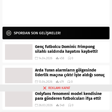
SPORDAN SON GELİŞMELER!
Genç futbolcu Dominic Frimpong
silahlı saldırıda hayatını kaybetti!
14.04.2026
458
0
Arda Turan alarmların gölgesinde
liderlik maçına çıktı! İşte aldığı sonuç
13.04.2026
479
0
REKLAMI KAPAT
Onlyfans fenomeni model kendisine
para gönderen futbolcuları ifşa etti!
26.03.2026
548
0