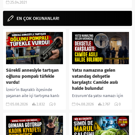
25.04.2021
kaç yaşında, instagram...
EN ÇOK OKUNANLAR!
Sürekli annesiyle tartışan
Yatsı namazına gelen
oğlunu pompalı tüfekle
vatandaş dehşetle
vurdu!
karşılaştı: Camide asılı
halde bulundu!
İzmir’in Bayraklı ilçesinde
yaşanan aile içi tartışma kanlı
Erzurum’da yatsı namazı için
bitti. İddiaya göre, uzun süredir
camiye gelen bir vatandaş,
05.08.2026
2.832
0
04.08.2026
2.767
0
annesiyle tartışmalar yaşadığı
içeride bir kişiyi asılı halde
öne sürülen 33 yaşındaki...
buldu. İhbar üzerine olay
yerine sevk edilen...