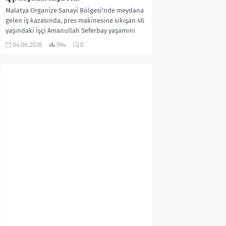
Malatya Organize Sanayi Bölgesi’nde meydana
gelen iş kazasında, pres makinesine sıkışan 46
yaşındaki işçi Amanullah Seferbay yaşamını
yitirdi. Olayla ilgili...
04.08.2026
994
0