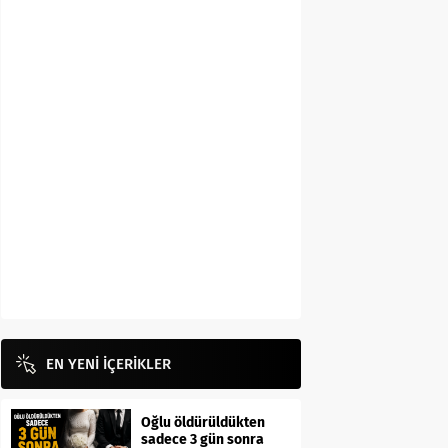
EN YENİ İÇERİKLER
Oğlu öldürüldükten
sadece 3 gün sonra