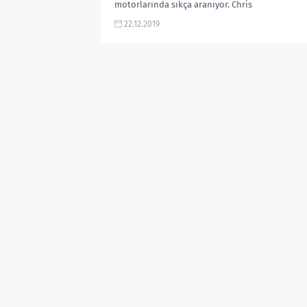
motorlarında sıkça aranıyor. Chris
Pratt kaç yaşında? Yaşı, boyu, eşi,
22.12.2019
filmleri, imdb,...