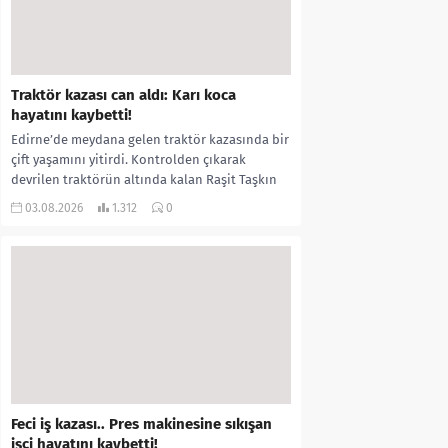
Traktör kazası can aldı: Karı koca
hayatını kaybetti!
Edirne’de meydana gelen traktör kazasında bir
çift yaşamını yitirdi. Kontrolden çıkarak
devrilen traktörün altında kalan Raşit Taşkın
ile eşi Fatma...
03.08.2026
1.312
0
Feci iş kazası.. Pres makinesine sıkışan
işçi hayatını kaybetti!