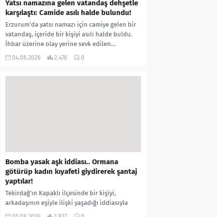
Yatsı namazına gelen vatandaş dehşetle
karşılaştı: Camide asılı halde bulundu!
Erzurum’da yatsı namazı için camiye gelen bir
vatandaş, içeride bir kişiyi asılı halde buldu.
İhbar üzerine olay yerine sevk edilen...
04.08.2026
2.476
0
Bomba yasak aşk iddiası.. Ormana
götürüp kadın kıyafeti giydirerek şantaj
yaptılar!
Tekirdağ’ın Kapaklı ilçesinde bir kişiyi,
arkadaşının eşiyle ilişki yaşadığı iddiasıyla
ormanlık alana götürerek zorla kadın
05.08.2026
1.827
0