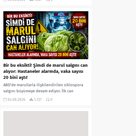
kıyafetleri giydirdiği, özür videosu çektirip...
Bir bu eksikti! Şimdi de marul salgını can
alıyor: Hastaneler alarmda, vaka sayısı
20 bini aştı!
ABD’de marullarla ilişkilendirilen siklospora
salgını büyümeye devam ediyor. İlk can
kayıplarının yaşandığı salgında vaka sayısının
04.08.2026
1.337
0
20 bini aştığı belirtilirken, sağlık...