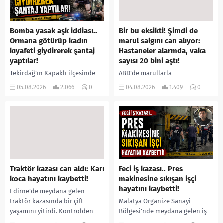
Bomba yasak aşk iddiası..
Bir bu eksikti! Şimdi de
Ormana götürüp kadın
marul salgını can alıyor:
kıyafeti giydirerek şantaj
Hastaneler alarmda, vaka
yaptılar!
sayısı 20 bini aştı!
Tekirdağ’ın Kapaklı ilçesinde
ABD’de marullarla
bir kişiyi, arkadaşının eşiyle
ilişkilendirilen siklospora
05.08.2026
2.066
0
04.08.2026
1.409
0
ilişki yaşadığı iddiasıyla
salgını büyümeye devam ediyor.
ormanlık alana götürerek zorla
İlk can kayıplarının yaşandığı
kadın kıyafetleri giydirdiği,
salgında vaka sayısının 20 bini
özür videosu çektirip...
aştığı belirtilirken, sağlık...
Traktör kazası can aldı: Karı
Feci iş kazası.. Pres
koca hayatını kaybetti!
makinesine sıkışan işçi
hayatını kaybetti!
Edirne’de meydana gelen
traktör kazasında bir çift
Malatya Organize Sanayi
yaşamını yitirdi. Kontrolden
Bölgesi’nde meydana gelen iş
çıkarak devrilen traktörün
kazasında, pres makinesine