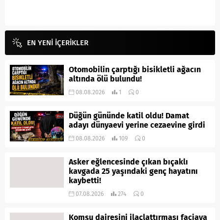
EN YENİ İÇERİKLER
Otomobilin çarptığı bisikletli ağacın
altında ölü bulundu!
08.08.2026
1
0
Düğün gününde katil oldu! Damat
adayı dünyaevi yerine cezaevine girdi
08.08.2026
109
0
Asker eğlencesinde çıkan bıçaklı
kavgada 25 yaşındaki genç hayatını
kaybetti!
07.08.2026
274
0
Komşu dairesini ilaçlattırması faciaya