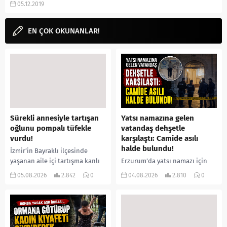
05.12.2019
Demet Evgar...
EN ÇOK OKUNANLAR!
Sürekli annesiyle tartışan
Yatsı namazına gelen
oğlunu pompalı tüfekle
vatandaş dehşetle
vurdu!
karşılaştı: Camide asılı
halde bulundu!
İzmir’in Bayraklı ilçesinde
yaşanan aile içi tartışma kanlı
Erzurum’da yatsı namazı için
bitti. İddiaya göre, uzun süredir
camiye gelen bir vatandaş,
05.08.2026
2.842
0
04.08.2026
2.810
0
annesiyle tartışmalar yaşadığı
içeride bir kişiyi asılı halde
öne sürülen 33 yaşındaki...
buldu. İhbar üzerine olay
yerine sevk edilen...