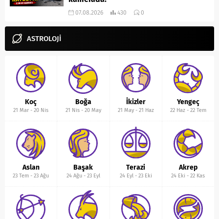
07.08.2026
430
0
ASTROLOJİ
Koç
Boğa
İkizler
Yengeç
21 Mar
-
20 Nis
21 Nis
-
20 May
21 May
-
21 Haz
22 Haz
-
22 Tem
Aslan
Başak
Terazi
Akrep
23 Tem
-
23 Ağu
24 Ağu
-
23 Eyl
24 Eyl
-
23 Eki
24 Eki
-
22 Kas