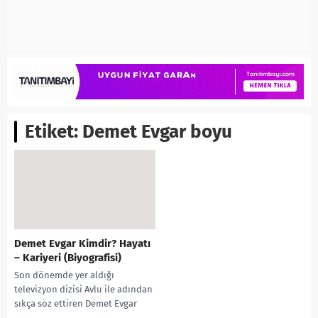
Etiket:
Demet Evgar boyu
Demet Evgar Kimdir? Hayatı
– Kariyeri (Biyografisi)
Son dönemde yer aldığı
televizyon dizisi Avlu ile adından
sıkça söz ettiren Demet Evgar
kimdir? soruları merak ediliyor.