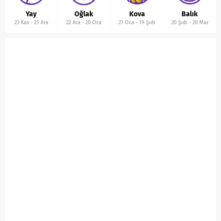
Yay
Oğlak
Kova
Balık
23 Kas
-
21 Ara
22 Ara
-
20 Oca
21 Oca
-
19 Şub
20 Şub
-
20 Mar