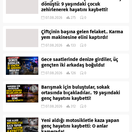
dönüştü: 9 yaşındaki çocuk
zehirlenerek hayatını kaybetti!
07.08.2026
275
0
Çiftçinin başına gelen felaket.. Karma
yem makinesine elini kaptırdı!
07.08.2026
133
0
Gece saatlerinde denize girdiler, üç
gençten iki arkadaş boğuldu!
07.08.2026
126
0
Barışmak için buluştular, sokak
ortasında bıçakladılar.. 19 yaşındaki
genç hayatını kaybetti!
07.08.2026
312
0
Yeni aldığı motosikletle kaza yapan
genç hayatını kaybetti: O anlar
kamerada!