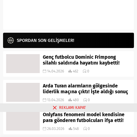
SPORDAN SON GELİŞMELER!
Genç futbolcu Dominic Frimpong
silahlı saldırıda hayatını kaybetti!
14.04.2026
462
0
Arda Turan alarmların gölgesinde
liderlik maçına çıktı! İşte aldığı sonuç
13.04.2026
480
0
REKLAMI KAPAT
Onlyfans fenomeni model kendisine
para gönderen futbolcuları ifşa etti!
26.03.2026
548
0