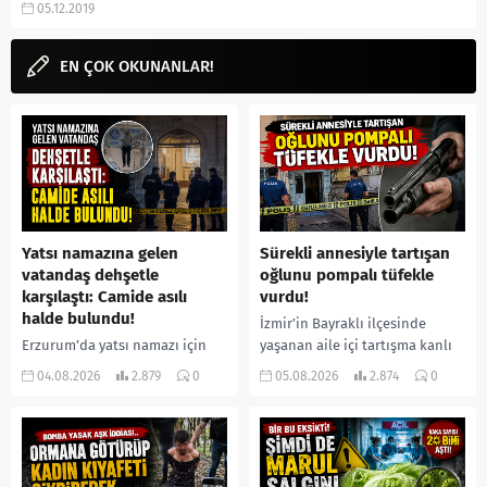
05.12.2019
Demet Evgar...
EN ÇOK OKUNANLAR!
Yatsı namazına gelen
Sürekli annesiyle tartışan
vatandaş dehşetle
oğlunu pompalı tüfekle
karşılaştı: Camide asılı
vurdu!
halde bulundu!
İzmir’in Bayraklı ilçesinde
Erzurum’da yatsı namazı için
yaşanan aile içi tartışma kanlı
camiye gelen bir vatandaş,
bitti. İddiaya göre, uzun süredir
04.08.2026
2.879
0
05.08.2026
2.874
0
içeride bir kişiyi asılı halde
annesiyle tartışmalar yaşadığı
buldu. İhbar üzerine olay
öne sürülen 33 yaşındaki...
yerine sevk edilen...