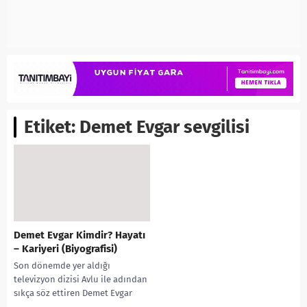
Etiket:
Demet Evgar sevgilisi
Demet Evgar Kimdir? Hayatı
– Kariyeri (Biyografisi)
Son dönemde yer aldığı
televizyon dizisi Avlu ile adından
sıkça söz ettiren Demet Evgar
kimdir? soruları merak ediliyor.