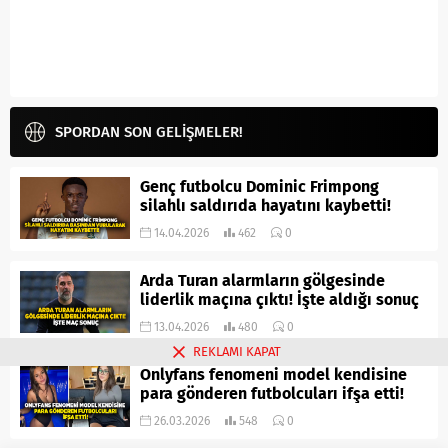
SPORDAN SON GELİŞMELER!
Genç futbolcu Dominic Frimpong
silahlı saldırıda hayatını kaybetti!
14.04.2026
462
0
Arda Turan alarmların gölgesinde
liderlik maçına çıktı! İşte aldığı sonuç
13.04.2026
480
0
REKLAMI KAPAT
Onlyfans fenomeni model kendisine
para gönderen futbolcuları ifşa etti!
26.03.2026
548
0