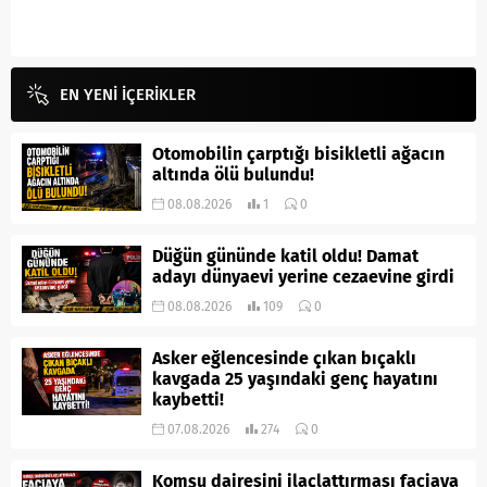
EN YENİ İÇERİKLER
Otomobilin çarptığı bisikletli ağacın
altında ölü bulundu!
08.08.2026
1
0
Düğün gününde katil oldu! Damat
adayı dünyaevi yerine cezaevine girdi
08.08.2026
109
0
Asker eğlencesinde çıkan bıçaklı
kavgada 25 yaşındaki genç hayatını
kaybetti!
07.08.2026
274
0
Komşu dairesini ilaçlattırması faciaya