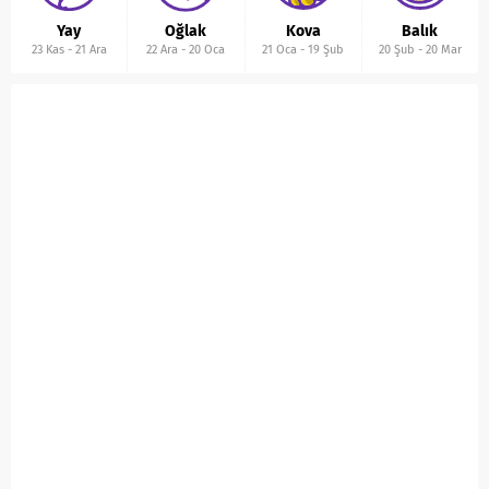
Yay
Oğlak
Kova
Balık
23 Kas
-
21 Ara
22 Ara
-
20 Oca
21 Oca
-
19 Şub
20 Şub
-
20 Mar