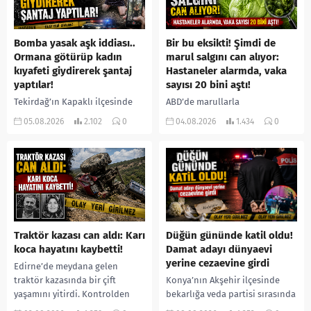
Bomba yasak aşk iddiası..
Bir bu eksikti! Şimdi de
Ormana götürüp kadın
marul salgını can alıyor:
kıyafeti giydirerek şantaj
Hastaneler alarmda, vaka
yaptılar!
sayısı 20 bini aştı!
Tekirdağ’ın Kapaklı ilçesinde
ABD’de marullarla
bir kişiyi, arkadaşının eşiyle
ilişkilendirilen siklospora
05.08.2026
2.102
0
04.08.2026
1.434
0
ilişki yaşadığı iddiasıyla
salgını büyümeye devam ediyor.
ormanlık alana götürerek zorla
İlk can kayıplarının yaşandığı
kadın kıyafetleri giydirdiği,
salgında vaka sayısının 20 bini
özür videosu çektirip...
aştığı belirtilirken, sağlık...
Traktör kazası can aldı: Karı
Düğün gününde katil oldu!
koca hayatını kaybetti!
Damat adayı dünyaevi
yerine cezaevine girdi
Edirne’de meydana gelen
traktör kazasında bir çift
Konya’nın Akşehir ilçesinde
yaşamını yitirdi. Kontrolden
bekarlığa veda partisi sırasında
çıkarak devrilen traktörün
çıkan kavgada bir kişi hayatını