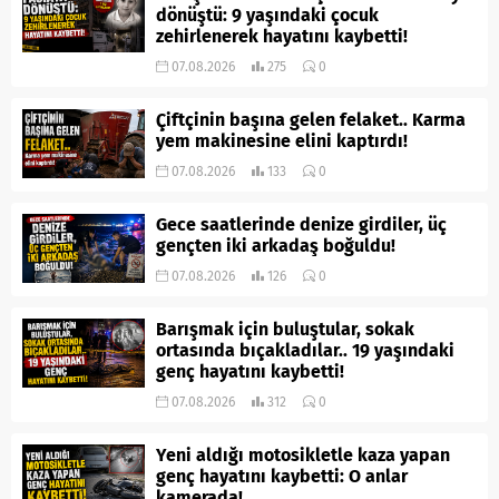
dönüştü: 9 yaşındaki çocuk
zehirlenerek hayatını kaybetti!
07.08.2026
275
0
Çiftçinin başına gelen felaket.. Karma
yem makinesine elini kaptırdı!
07.08.2026
133
0
Gece saatlerinde denize girdiler, üç
gençten iki arkadaş boğuldu!
07.08.2026
126
0
Barışmak için buluştular, sokak
ortasında bıçakladılar.. 19 yaşındaki
genç hayatını kaybetti!
07.08.2026
312
0
Yeni aldığı motosikletle kaza yapan
genç hayatını kaybetti: O anlar
kamerada!