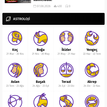
07.08.2026
430
0
ASTROLOJİ
Koç
Boğa
İkizler
Yengeç
21 Mar
-
20 Nis
21 Nis
-
20 May
21 May
-
21 Haz
22 Haz
-
22 Tem
Aslan
Başak
Terazi
Akrep
23 Tem
-
23 Ağu
24 Ağu
-
23 Eyl
24 Eyl
-
23 Eki
24 Eki
-
22 Kas