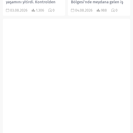
yaşamını yitirdi. Kontrolden
Bölgesi’nde meydana gelen iş
çıkarak devrilen traktörün
kazasında, pres makinesine
03.08.2026
1.306
0
04.08.2026
988
0
altında kalan Raşit Taşkın ile
sıkışan 46 yaşındaki işçi
eşi Fatma...
Amanullah Seferbay yaşamını
yitirdi. Olayla ilgili...