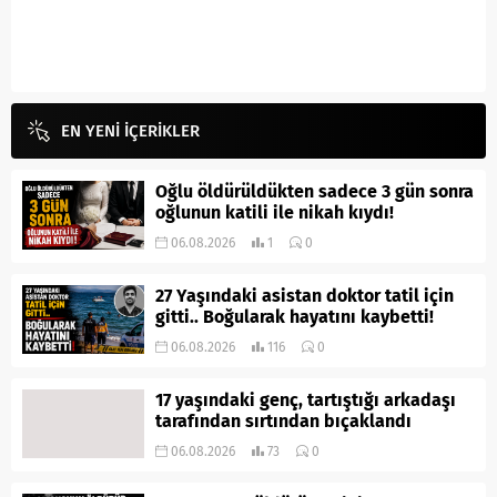
EN YENİ İÇERİKLER
Oğlu öldürüldükten sadece 3 gün sonra
oğlunun katili ile nikah kıydı!
06.08.2026
1
0
27 Yaşındaki asistan doktor tatil için
gitti.. Boğularak hayatını kaybetti!
06.08.2026
116
0
17 yaşındaki genç, tartıştığı arkadaşı
tarafından sırtından bıçaklandı
06.08.2026
73
0