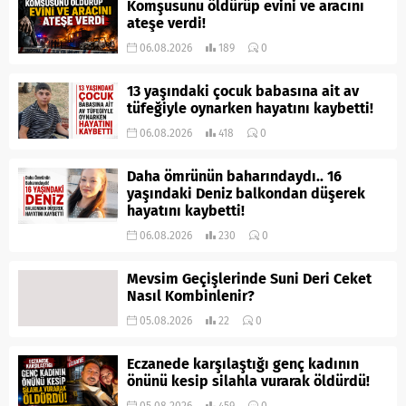
Komşusunu öldürüp evini ve aracını
ateşe verdi!
06.08.2026
189
0
13 yaşındaki çocuk babasına ait av
tüfeğiyle oynarken hayatını kaybetti!
06.08.2026
418
0
Daha ömrünün baharındaydı.. 16
yaşındaki Deniz balkondan düşerek
hayatını kaybetti!
06.08.2026
230
0
Mevsim Geçişlerinde Suni Deri Ceket
Nasıl Kombinlenir?
05.08.2026
22
0
Eczanede karşılaştığı genç kadının
önünü kesip silahla vurarak öldürdü!