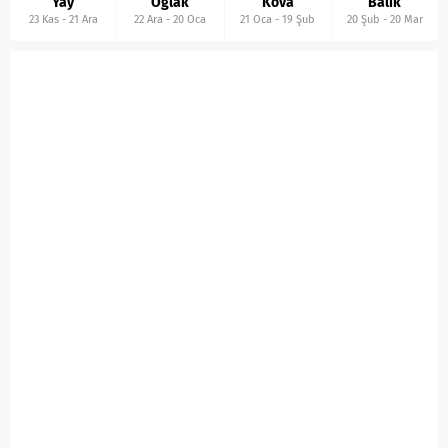
Yay
Oğlak
Kova
Balık
23 Kas
-
21 Ara
22 Ara
-
20 Oca
21 Oca
-
19 Şub
20 Şub
-
20 Mar