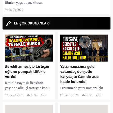
filmler, yaşı, boyu, kilosu,
sevgilisi kim, boyu, instagram
28.03.2020
hesabı, Elit dizisi Carla...
EN ÇOK OKUNANLAR!
Sürekli annesiyle tartışan
Yatsı namazına gelen
oğlunu pompalı tüfekle
vatandaş dehşetle
vurdu!
karşılaştı: Camide asılı
halde bulundu!
İzmir’in Bayraklı ilçesinde
yaşanan aile içi tartışma kanlı
Erzurum’da yatsı namazı için
bitti. İddiaya göre, uzun süredir
camiye gelen bir vatandaş,
05.08.2026
2.603
0
04.08.2026
2.391
0
annesiyle tartışmalar yaşadığı
içeride bir kişiyi asılı halde
öne sürülen 33 yaşındaki...
buldu. İhbar üzerine olay
yerine sevk edilen...