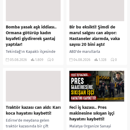
Bomba yasak aşk iddiası..
Bir bu eksikti! Şimdi de
Ormana götürüp kadın
marul salgını can alıyor:
kıyafeti giydirerek şantaj
Hastaneler alarmda, vaka
yaptılar!
sayısı 20 bini aştı!
Tekirdağ’ın Kapaklı ilçesinde
ABD’de marullarla
bir kişiyi, arkadaşının eşiyle
ilişkilendirilen siklospora
05.08.2026
1.809
0
04.08.2026
1.328
0
ilişki yaşadığı iddiasıyla
salgını büyümeye devam ediyor.
ormanlık alana götürerek zorla
İlk can kayıplarının yaşandığı
kadın kıyafetleri giydirdiği,
salgında vaka sayısının 20 bini
özür videosu çektirip...
aştığı belirtilirken, sağlık...
Traktör kazası can aldı: Karı
Feci iş kazası.. Pres
koca hayatını kaybetti!
makinesine sıkışan işçi
hayatını kaybetti!
Edirne’de meydana gelen
traktör kazasında bir çift
Malatya Organize Sanayi