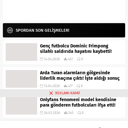
SPORDAN SON GELİŞMELER!
Genç futbolcu Dominic Frimpong
silahlı saldırıda hayatını kaybetti!
14.04.2026
457
0
Arda Turan alarmların gölgesinde
liderlik maçına çıktı! İşte aldığı sonuç
13.04.2026
477
0
REKLAMI KAPAT
Onlyfans fenomeni model kendisine
para gönderen futbolcuları ifşa etti!
26.03.2026
545
0