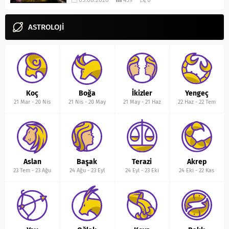
05.08.2026
459
0
ASTROLOJİ
Koç
Boğa
İkizler
Yengeç
21 Mar
-
20 Nis
21 Nis
-
20 May
21 May
-
21 Haz
22 Haz
-
22 Tem
Aslan
Başak
Terazi
Akrep
23 Tem
-
23 Ağu
24 Ağu
-
23 Eyl
24 Eyl
-
23 Eki
24 Eki
-
22 Kas