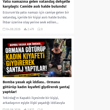
Yatsı namazına gelen vatandaş dehşetle
karşılaştı: Camide asılı halde bulundu!
Erzurum’da yatsı namazı için camiye gelen bir
vatandaş, içeride bir kişiyi asılı halde buldu.
İhbar üzerine olay yerine sevk edilen...
04.08.2026
2.479
0
Bomba yasak aşk iddiası.. Ormana
götürüp kadın kıyafeti giydirerek şantaj
yaptılar!
Tekirdağ’ın Kapaklı ilçesinde bir kişiyi,
arkadaşının eşiyle ilişki yaşadığı iddiasıyla
ormanlık alana götürerek zorla kadın
05.08.2026
1.827
0