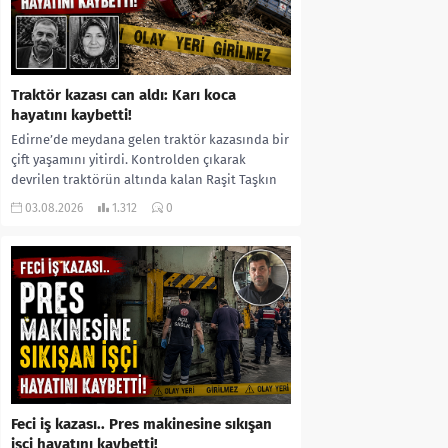
Traktör kazası can aldı: Karı koca
hayatını kaybetti!
Edirne’de meydana gelen traktör kazasında bir
çift yaşamını yitirdi. Kontrolden çıkarak
devrilen traktörün altında kalan Raşit Taşkın
ile eşi Fatma...
03.08.2026
1.312
0
Feci iş kazası.. Pres makinesine sıkışan
işçi hayatını kaybetti!