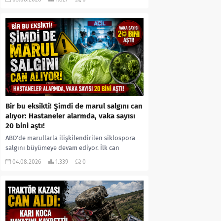
kıyafetleri giydirdiği, özür videosu çektirip...
Bir bu eksikti! Şimdi de marul salgını can
alıyor: Hastaneler alarmda, vaka sayısı
20 bini aştı!
ABD’de marullarla ilişkilendirilen siklospora
salgını büyümeye devam ediyor. İlk can
kayıplarının yaşandığı salgında vaka sayısının
04.08.2026
1.339
0
20 bini aştığı belirtilirken, sağlık...