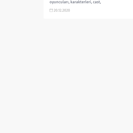
oyuncuları, karakterleri, cast,
yorumları, incelemesi, yeni bölüm
20.12.2020
ne zaman, Mydramalist puanı,
fragmanı, Çin Dizileri, izle...