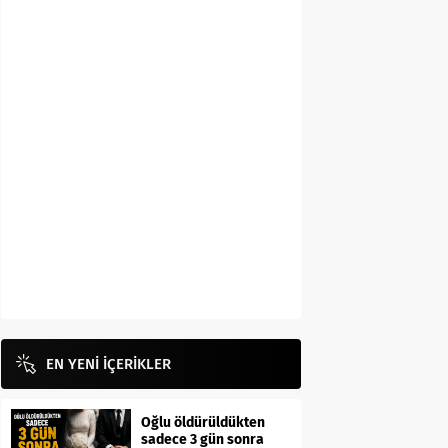
EN YENİ İÇERİKLER
Oğlu öldürüldükten
sadece 3 gün sonra