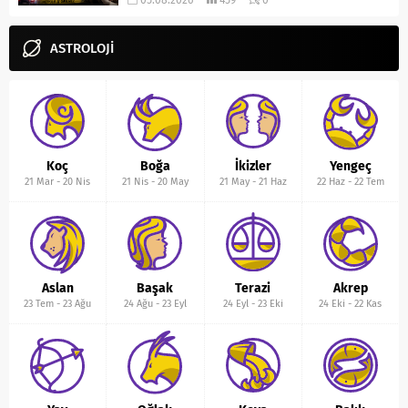
05.08.2026
459
0
ASTROLOJİ
Koç
Boğa
İkizler
Yengeç
21 Mar
-
20 Nis
21 Nis
-
20 May
21 May
-
21 Haz
22 Haz
-
22 Tem
Aslan
Başak
Terazi
Akrep
23 Tem
-
23 Ağu
24 Ağu
-
23 Eyl
24 Eyl
-
23 Eki
24 Eki
-
22 Kas