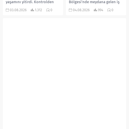
yaşamını yitirdi. Kontrolden
Bölgesi’nde meydana gelen iş
çıkarak devrilen traktörün
kazasında, pres makinesine
03.08.2026
1.312
0
04.08.2026
994
0
altında kalan Raşit Taşkın ile
sıkışan 46 yaşındaki işçi
eşi Fatma...
Amanullah Seferbay yaşamını
yitirdi. Olayla ilgili...