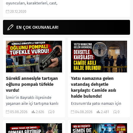
oyuncuları, karakterleri, cast,
yorumları, incelemesi, yeni
20.12.2020
bölüm ne zaman, Mydramalist
puanı, fragmanı, Çin Dizileri,
izle...
EN ÇOK OKUNANLAR!
Sürekli annesiyle tartışan
Yatsı namazına gelen
oğlunu pompalı tüfekle
vatandaş dehşetle
vurdu!
karşılaştı: Camide asılı
halde bulundu!
İzmir’in Bayraklı ilçesinde
yaşanan aile içi tartışma kanlı
Erzurum’da yatsı namazı için
bitti. İddiaya göre, uzun süredir
camiye gelen bir vatandaş,
05.08.2026
2.626
0
04.08.2026
2.481
0
annesiyle tartışmalar yaşadığı
içeride bir kişiyi asılı halde
öne sürülen 33 yaşındaki...
buldu. İhbar üzerine olay
yerine sevk edilen...