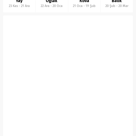
Yay
Oğlak
Kova
Balık
23 Kas
-
21 Ara
22 Ara
-
20 Oca
21 Oca
-
19 Şub
20 Şub
-
20 Mar