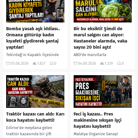
Bomba yasak aşk iddiası..
Bir bu eksikti! Şimdi de
Ormana götürüp kadın
marul salgını can alıyor:
kıyafeti giydirerek şantaj
Hastaneler alarmda, vaka
yaptılar!
sayısı 20 bini aştı!
Tekirdağ’ın Kapaklı ilçesinde
ABD’de marullarla
bir kişiyi, arkadaşının eşiyle
ilişkilendirilen siklospora
05.08.2026
1.827
0
04.08.2026
1.339
0
ilişki yaşadığı iddiasıyla
salgını büyümeye devam ediyor.
ormanlık alana götürerek zorla
İlk can kayıplarının yaşandığı
kadın kıyafetleri giydirdiği,
salgında vaka sayısının 20 bini
özür videosu çektirip...
aştığı belirtilirken, sağlık...
Traktör kazası can aldı: Karı
Feci iş kazası.. Pres
koca hayatını kaybetti!
makinesine sıkışan işçi
hayatını kaybetti!
Edirne’de meydana gelen
traktör kazasında bir çift
Malatya Organize Sanayi