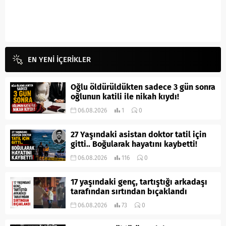
EN YENİ İÇERİKLER
Oğlu öldürüldükten sadece 3 gün sonra
oğlunun katili ile nikah kıydı!
06.08.2026
1
0
27 Yaşındaki asistan doktor tatil için
gitti.. Boğularak hayatını kaybetti!
06.08.2026
116
0
17 yaşındaki genç, tartıştığı arkadaşı
tarafından sırtından bıçaklandı
06.08.2026
73
0