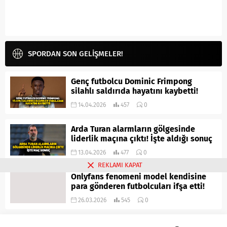
SPORDAN SON GELİŞMELER!
Genç futbolcu Dominic Frimpong
silahlı saldırıda hayatını kaybetti!
14.04.2026
457
0
Arda Turan alarmların gölgesinde
liderlik maçına çıktı! İşte aldığı sonuç
13.04.2026
477
0
REKLAMI KAPAT
Onlyfans fenomeni model kendisine
para gönderen futbolcuları ifşa etti!
26.03.2026
545
0