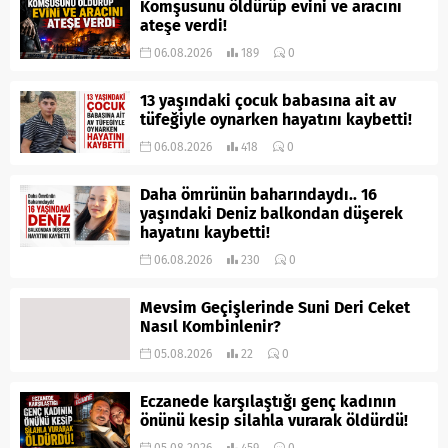
Komşusunu öldürüp evini ve aracını
ateşe verdi!
06.08.2026
189
0
13 yaşındaki çocuk babasına ait av
tüfeğiyle oynarken hayatını kaybetti!
06.08.2026
418
0
Daha ömrünün baharındaydı.. 16
yaşındaki Deniz balkondan düşerek
hayatını kaybetti!
06.08.2026
230
0
Mevsim Geçişlerinde Suni Deri Ceket
Nasıl Kombinlenir?
05.08.2026
22
0
Eczanede karşılaştığı genç kadının
önünü kesip silahla vurarak öldürdü!