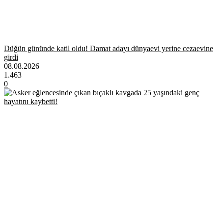
Düğün gününde katil oldu! Damat adayı dünyaevi yerine cezaevine
girdi
08.08.2026
1.463
0