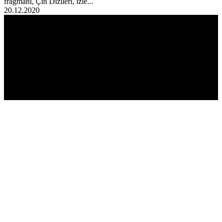
fragmanı, Çin Dizileri, izle...
20.12.2020
EN ÇOK
OKUNANLAR!