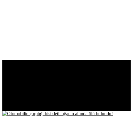
EN YENİ
İÇERİKLER