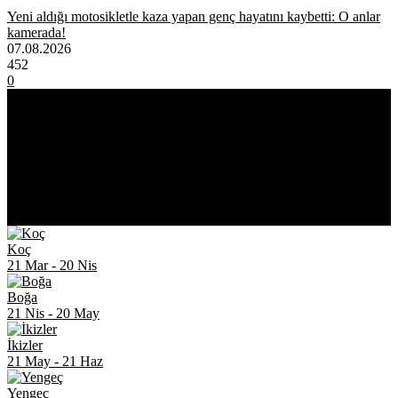
Yeni aldığı motosikletle kaza yapan genç hayatını kaybetti: O anlar
kamerada!
07.08.2026
452
0
ASTROLOJİ
Koç
21 Mar
-
20 Nis
Boğa
21 Nis
-
20 May
İkizler
21 May
-
21 Haz
Yengeç