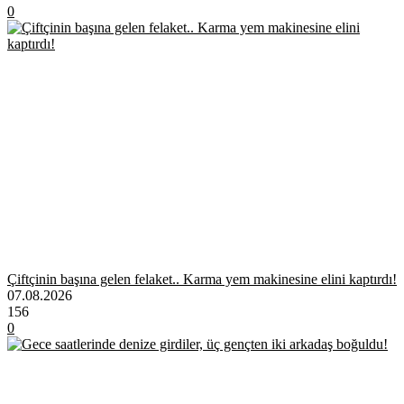
0
Çiftçinin başına gelen felaket.. Karma yem makinesine elini kaptırdı!
07.08.2026
156
0