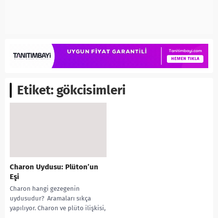
Etiket:
gökcisimleri
Charon Uydusu: Plüton’un
Eşi
Charon hangi gezegenin
uydusudur? Aramaları sıkça
yapılıyor. Charon ve plüto ilişkisi,
Güneş Sistemi’nde çift gezegen