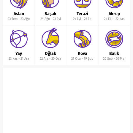
Aslan
Başak
Terazi
Akrep
23 Tem
-
23 Ağu
24 Ağu
-
23 Eyl
24 Eyl
-
23 Eki
24 Eki
-
22 Kas
Yay
Oğlak
Kova
Balık
23 Kas
-
21 Ara
22 Ara
-
20 Oca
21 Oca
-
19 Şub
20 Şub
-
20 Mar