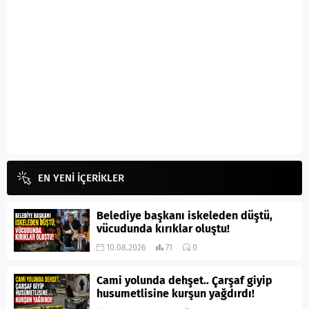
EN YENİ İÇERİKLER
Belediye başkanı iskeleden düştü,
vücudunda kırıklar oluştu!
10.08.2026
71
0
Cami yolunda dehşet.. Çarşaf giyip
husumetlisine kurşun yağdırdı!