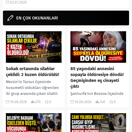
02.01.2020
sistemi, mitolojideki yeri,
okunuşu, özellikleri,...
EN ÇOK OKUNANLAR!
Sokak ortasında silahlar
85 yaşındaki annesini
çekildi: 2 kuzen öldürüldü!
sopayla öldüresiye dövdü!
Geçmişinden eş cinayeti
Mersin’in Tarsus ilçesinde
çıktı
husumetli oldukları öğrenilen
iki grup arasında çıkan silahlı
Şanlıurfa’nın Bozova ilçesinde
kavgada iki kuzen yaşamını
85 yaşındaki İslim Yaprak, 53
10.08.2026
670
0
10.08.2026
148
0
yitirdi. Olayla ilgili 5 şüpheli...
yaşındaki oğlu İbrahim
Yaprak’ın sopa ve yumruklu
saldırısına uğradı. Ağır
yaralanan yaşlı...