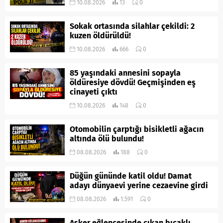
10.08.2026
13
0
Sokak ortasında silahlar çekildi: 2
kuzen öldürüldü!
10.08.2026
666
0
85 yaşındaki annesini sopayla
öldüresiye dövdü! Geçmişinden eş
cinayeti çıktı
10.08.2026
148
0
Otomobilin çarptığı bisikletli ağacın
altında ölü bulundu!
08.08.2026
188
0
Düğün gününde katil oldu! Damat
adayı dünyaevi yerine cezaevine girdi
08.08.2026
1.591
0
Asker eğlencesinde çıkan bıçaklı