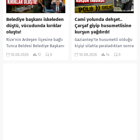
Belediye başkanı iskeleden
Cami yolunda dehşet..
düştü, vücudunda kırıklar
Çarşaf giyip husumetlisine
oluştu!
kurşun yağdırdı!
Rize’nin Ardeşen ilçesine bağlı
Gaziantep’te husumetli olduğu
Tunca Beldesi Belediye Başkanı
kişiyi silahla yaraladıktan sonra
Ramazan Topçu, arı
kaçmaya çalışan şüpheli, polis
10.08.2026
72
0
10.08.2026
14
0
kovanlarının bakımını yaptığı
ekiplerinin düzenlediği
sırada çıktığı iskeleden düşerek
operasyonla takside yakalandı.
yaralandı. Hastaneye...
Şüphelinin saldırı öncesinde
kimliğini...