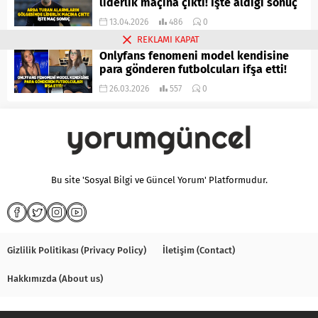
liderlik maçına çıktı! İşte aldığı sonuç
13.04.2026
486
0
REKLAMI KAPAT
Onlyfans fenomeni model kendisine
para gönderen futbolcuları ifşa etti!
26.03.2026
557
0
Bu site 'Sosyal Bilgi ve Güncel Yorum' Platformudur.
Gizlilik Politikası (Privacy Policy)
İletişim (Contact)
Hakkımızda (About us)