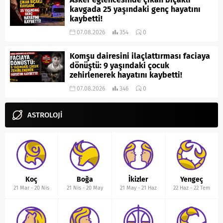
kavgada 25 yaşındaki genç hayatını
kaybetti!
07.08.2026
354
0
Komşu dairesini ilaçlattırması faciaya
dönüştü: 9 yaşındaki çocuk
zehirlenerek hayatını kaybetti!
07.08.2026
346
0
ASTROLOJİ
Koç
Boğa
İkizler
Yengeç
21 Mar
-
20 Nis
21 Nis
-
20 May
21 May
-
21 Haz
22 Haz
-
22 Tem