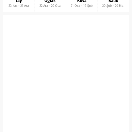
Yay
Oğlak
Kova
Balık
23 Kas
-
21 Ara
22 Ara
-
20 Oca
21 Oca
-
19 Şub
20 Şub
-
20 Mar