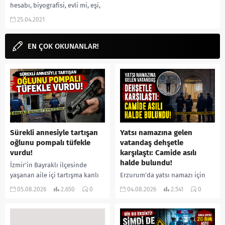
hesabı, biyografisi, evli mi, eşi,
Haber Global spikeri haber
25.04.2021
spikeri, kaç...
EN ÇOK OKUNANLAR!
Sürekli annesiyle tartışan
Yatsı namazına gelen
oğlunu pompalı tüfekle
vatandaş dehşetle
vurdu!
karşılaştı: Camide asılı
halde bulundu!
İzmir’in Bayraklı ilçesinde
yaşanan aile içi tartışma kanlı
Erzurum’da yatsı namazı için
bitti. İddiaya göre, uzun süredir
camiye gelen bir vatandaş,
05.08.2026
2.650
0
04.08.2026
2.541
0
annesiyle tartışmalar yaşadığı
içeride bir kişiyi asılı halde
öne sürülen 33 yaşındaki...
buldu. İhbar üzerine olay
yerine sevk edilen...