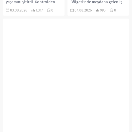
yaşamını yitirdi. Kontrolden
Bölgesi’nde meydana gelen iş
çıkarak devrilen traktörün
kazasında, pres makinesine
03.08.2026
1.317
0
04.08.2026
995
0
altında kalan Raşit Taşkın ile
sıkışan 46 yaşındaki işçi
eşi Fatma...
Amanullah Seferbay yaşamını
yitirdi. Olayla ilgili...