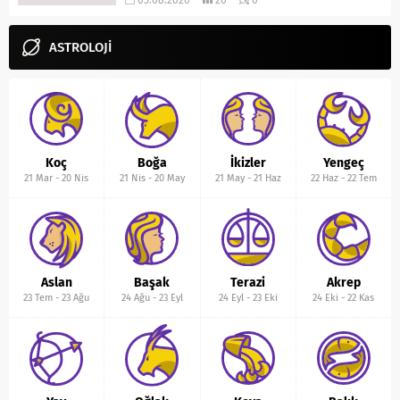
05.08.2026
26
0
ASTROLOJİ
Koç
Boğa
İkizler
Yengeç
21 Mar
-
20 Nis
21 Nis
-
20 May
21 May
-
21 Haz
22 Haz
-
22 Tem
Aslan
Başak
Terazi
Akrep
23 Tem
-
23 Ağu
24 Ağu
-
23 Eyl
24 Eyl
-
23 Eki
24 Eki
-
22 Kas