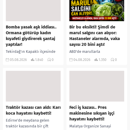
Bomba yasak aşk iddiası..
Bir bu eksikti! Şimdi de
Ormana götürüp kadın
marul salgını can alıyor:
kıyafeti giydirerek şantaj
Hastaneler alarmda, vaka
yaptılar!
sayısı 20 bini aştı!
Tekirdağ’ın Kapaklı ilçesinde
ABD’de marullarla
bir kişiyi, arkadaşının eşiyle
ilişkilendirilen siklospora
05.08.2026
1.840
0
04.08.2026
1.350
0
ilişki yaşadığı iddiasıyla
salgını büyümeye devam ediyor.
ormanlık alana götürerek zorla
İlk can kayıplarının yaşandığı
kadın kıyafetleri giydirdiği,
salgında vaka sayısının 20 bini
özür videosu çektirip...
aştığı belirtilirken, sağlık...
Traktör kazası can aldı: Karı
Feci iş kazası.. Pres
koca hayatını kaybetti!
makinesine sıkışan işçi
hayatını kaybetti!
Edirne’de meydana gelen
traktör kazasında bir çift
Malatya Organize Sanayi