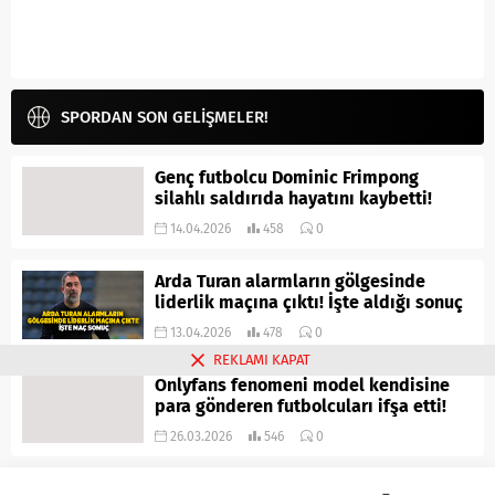
SPORDAN SON GELİŞMELER!
Genç futbolcu Dominic Frimpong
silahlı saldırıda hayatını kaybetti!
14.04.2026
458
0
Arda Turan alarmların gölgesinde
liderlik maçına çıktı! İşte aldığı sonuç
13.04.2026
478
0
REKLAMI KAPAT
Onlyfans fenomeni model kendisine
para gönderen futbolcuları ifşa etti!
26.03.2026
546
0