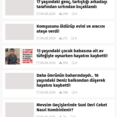
17 yaşındaki genç, tartıştığı arkadaşı
tarafından sırtından bıçaklandı
06.08.2026
206
0
Komşusunu öldürüp evini ve aracını
ateşe verdi!
06.08.2026
273
0
13 yaşındaki çocuk babasına ait av
tüfeğiyle oynarken hayatını kaybetti!
06.08.2026
550
0
Daha ömrünün baharındaydı.. 16
yaşındaki Deniz balkondan düşerek
hayatını kaybetti!
06.08.2026
368
0
Mevsim Geçişlerinde Suni Deri Ceket
Nasıl Kombinlenir?