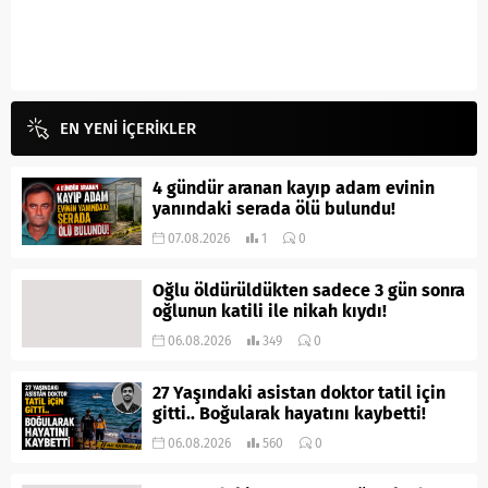
EN YENİ İÇERİKLER
4 gündür aranan kayıp adam evinin
yanındaki serada ölü bulundu!
07.08.2026
1
0
Oğlu öldürüldükten sadece 3 gün sonra
oğlunun katili ile nikah kıydı!
06.08.2026
349
0
27 Yaşındaki asistan doktor tatil için
gitti.. Boğularak hayatını kaybetti!
06.08.2026
560
0