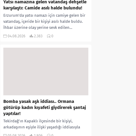
Yatsı namazına gelen vatandaş dehşetle
karşılaştı: Camide asılı halde bulundu!
Erzurum’da yatsı namazı için camiye gelen bir
vatandaş, içeride bir kişiyi asılı halde buldu.
İhbar üzerine olay yerine sevk edilen...
04.08.2026
2.383
0
Bomba yasak aşk iddiası.. Ormana
götürüp kadın kıyafeti giydirerek şantaj
yaptılar!
Tekirdağ’ın Kapaklı ilçesinde bir kişiyi,
arkadaşının eşiyle ilişki yaşadığı iddiasıyla
ormanlık alana götürerek zorla kadın
05.08.2026
1.806
0