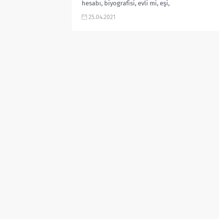
hesabı, biyografisi, evli mi, eşi,
Haber Global spikeri haber spikeri,
25.04.2021
kaç...