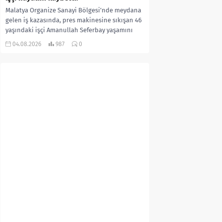
Malatya Organize Sanayi Bölgesi’nde meydana
gelen iş kazasında, pres makinesine sıkışan 46
yaşındaki işçi Amanullah Seferbay yaşamını
yitirdi. Olayla ilgili...
04.08.2026
987
0