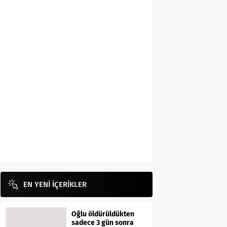
EN YENİ İÇERİKLER
Oğlu öldürüldükten
sadece 3 gün sonra