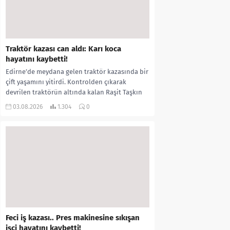
Traktör kazası can aldı: Karı koca
hayatını kaybetti!
Edirne’de meydana gelen traktör kazasında bir
çift yaşamını yitirdi. Kontrolden çıkarak
devrilen traktörün altında kalan Raşit Taşkın
ile eşi Fatma...
03.08.2026
1.304
0
Feci iş kazası.. Pres makinesine sıkışan
işçi hayatını kaybetti!