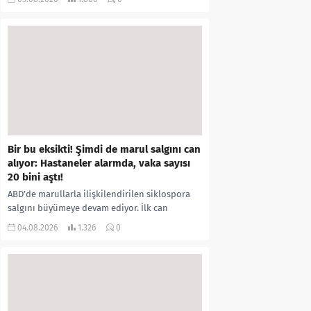
kıyafetleri giydirdiği, özür videosu çektirip...
Bir bu eksikti! Şimdi de marul salgını can
alıyor: Hastaneler alarmda, vaka sayısı
20 bini aştı!
ABD’de marullarla ilişkilendirilen siklospora
salgını büyümeye devam ediyor. İlk can
kayıplarının yaşandığı salgında vaka sayısının
04.08.2026
1.326
0
20 bini aştığı belirtilirken, sağlık...