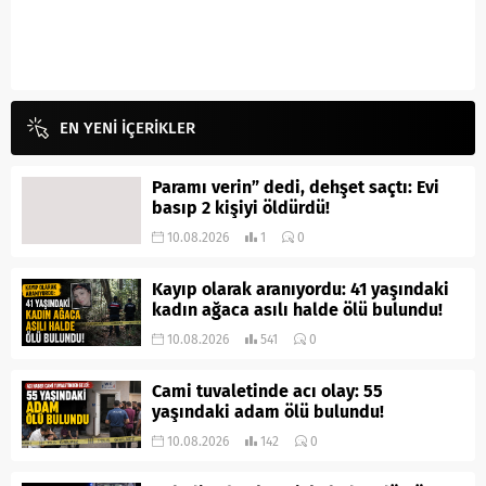
EN YENİ İÇERİKLER
Paramı verin” dedi, dehşet saçtı: Evi
basıp 2 kişiyi öldürdü!
10.08.2026
1
0
Kayıp olarak aranıyordu: 41 yaşındaki
kadın ağaca asılı halde ölü bulundu!
10.08.2026
541
0
Cami tuvaletinde acı olay: 55
yaşındaki adam ölü bulundu!
10.08.2026
142
0