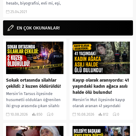
hesabı, biyografisi, evli mi, eşi,
Haber Global spikeri haber
25.04.2021
spikeri, kaç...
EN ÇOK OKUNANLAR!
Sokak ortasında silahlar
Kayıp olarak aranıyordu: 41
çekildi: 2 kuzen öldürüldü!
yaşındaki kadın ağaca asılı
halde ölü bulundu!
Mersin’in Tarsus ilçesinde
husumetli oldukları öğrenilen
Mersin’in Mut ilçesinde kayıp
iki grup arasında çıkan silahlı
olarak aranan 41 yaşındaki
kavgada iki kuzen yaşamını
Ümmühan Dilek Ata’dan acı
10.08.2026
850
0
10.08.2026
812
0
yitirdi. Olayla ilgili 5 şüpheli...
haber geldi. Jandarma ve AFAD
ekiplerinin termal dron...