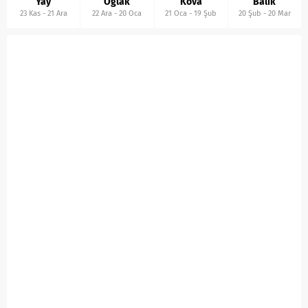
Yay
Oğlak
Kova
Balık
23 Kas
-
21 Ara
22 Ara
-
20 Oca
21 Oca
-
19 Şub
20 Şub
-
20 Mar