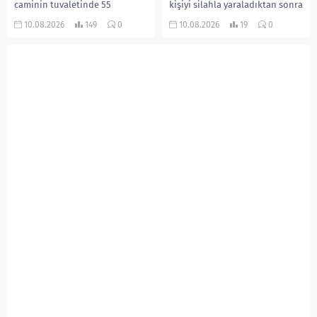
caminin tuvaletinde 55
kişiyi silahla yaraladıktan sonra
yaşındaki Mehmet Asal’ın
kaçmaya çalışan şüpheli, polis
10.08.2026
149
0
10.08.2026
19
0
cansız bedeni bulundu. Acı
ekiplerinin düzenlediği
haberi alarak olay yerine gelen
operasyonla takside yakalandı.
Asal’ın...
Şüphelinin saldırı öncesinde
kimliğini...