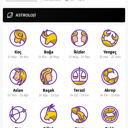
08.08.2026
192
0
ASTROLOJİ
Koç
Boğa
İkizler
Yengeç
21 Mar
-
20 Nis
21 Nis
-
20 May
21 May
-
21 Haz
22 Haz
-
22 Tem
Aslan
Başak
Terazi
Akrep
23 Tem
-
23 Ağu
24 Ağu
-
23 Eyl
24 Eyl
-
23 Eki
24 Eki
-
22 Kas