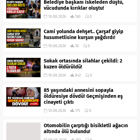
Belediye başkanı iskeleden düştü,
vücudunda kırıklar oluştu!
10.08.2026
160
0
Cami yolunda dehşet.. Çarşaf giyip
husumetlisine kurşun yağdırdı!
10.08.2026
18
0
Sokak ortasında silahlar çekildi: 2
kuzen öldürüldü!
10.08.2026
842
0
85 yaşındaki annesini sopayla
öldüresiye dövdü! Geçmişinden eş
cinayeti çıktı
10.08.2026
175
0
Otomobilin çarptığı bisikletli ağacın
altında ölü bulundu!