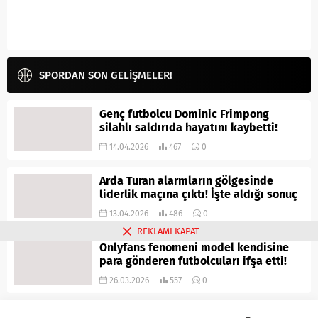
SPORDAN SON GELİŞMELER!
Genç futbolcu Dominic Frimpong
silahlı saldırıda hayatını kaybetti!
14.04.2026
467
0
Arda Turan alarmların gölgesinde
liderlik maçına çıktı! İşte aldığı sonuç
13.04.2026
486
0
REKLAMI KAPAT
Onlyfans fenomeni model kendisine
para gönderen futbolcuları ifşa etti!
26.03.2026
557
0