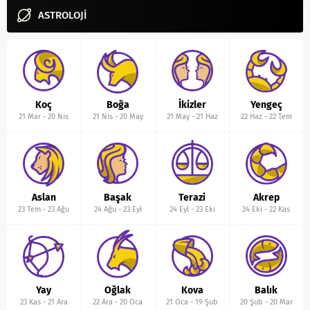
ASTROLOJİ
Koç
Boğa
İkizler
Yengeç
21 Mar
-
20 Nis
21 Nis
-
20 May
21 May
-
21 Haz
22 Haz
-
22 Tem
Aslan
Başak
Terazi
Akrep
23 Tem
-
23 Ağu
24 Ağu
-
23 Eyl
24 Eyl
-
23 Eki
24 Eki
-
22 Kas
Yay
Oğlak
Kova
Balık
23 Kas
-
21 Ara
22 Ara
-
20 Oca
21 Oca
-
19 Şub
20 Şub
-
20 Mar