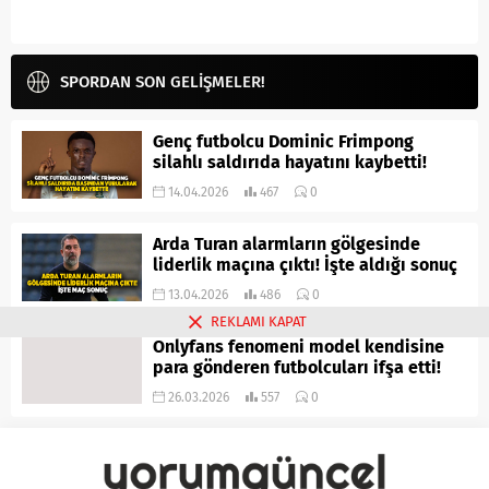
SPORDAN SON GELİŞMELER!
Genç futbolcu Dominic Frimpong
silahlı saldırıda hayatını kaybetti!
14.04.2026
467
0
Arda Turan alarmların gölgesinde
liderlik maçına çıktı! İşte aldığı sonuç
13.04.2026
486
0
REKLAMI KAPAT
Onlyfans fenomeni model kendisine
para gönderen futbolcuları ifşa etti!
26.03.2026
557
0