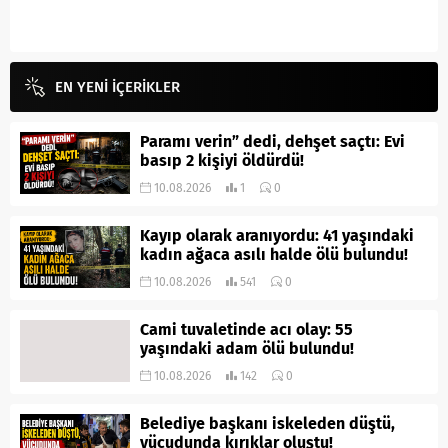
EN YENİ İÇERİKLER
Paramı verin” dedi, dehşet saçtı: Evi
basıp 2 kişiyi öldürdü!
10.08.2026
1
0
Kayıp olarak aranıyordu: 41 yaşındaki
kadın ağaca asılı halde ölü bulundu!
10.08.2026
541
0
Cami tuvaletinde acı olay: 55
yaşındaki adam ölü bulundu!
10.08.2026
142
0
Belediye başkanı iskeleden düştü,
vücudunda kırıklar oluştu!