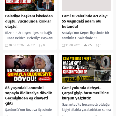
Belediye başkanı iskeleden
Cami tuvaletinde acı olay:
düştü, vücudunda kırıklar
55 yaşındaki adam ölü
oluştu!
bulundu!
Rize’nin Ardeşen ilçesine bağlı
Antalya’nın Kepez ilçesinde bir
Tunca Beldesi Belediye Başkanı
caminin tuvaletinde 55
Ramazan Topçu, arı
yaşındaki Mehmet Asal’ın
10.08.2026
231
0
10.08.2026
227
0
kovanlarının bakımını yaptığı
cansız bedeni bulundu. Acı
sırada çıktığı iskeleden düşerek
haberi alarak olay yerine gelen
yaralandı. Hastaneye...
Asal’ın...
85 yaşındaki annesini
Cami yolunda dehşet..
sopayla öldüresiye dövdü!
Çarşaf giyip husumetlisine
Geçmişinden eş cinayeti
kurşun yağdırdı!
çıktı
Gaziantep’te husumetli olduğu
Şanlıurfa’nın Bozova ilçesinde
kişiyi silahla yaraladıktan sonra
85 yaşındaki İslim Yaprak, 53
kaçmaya çalışan şüpheli, polis