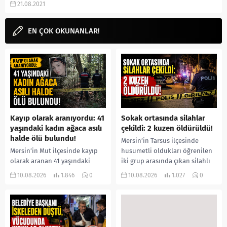
21.08.2021
YORUM GÜNCEL'den yanıt
bulabilirsiniz.
EN ÇOK OKUNANLAR!
Kayıp olarak aranıyordu: 41
Sokak ortasında silahlar
yaşındaki kadın ağaca asılı
çekildi: 2 kuzen öldürüldü!
halde ölü bulundu!
Mersin’in Tarsus ilçesinde
Mersin’in Mut ilçesinde kayıp
husumetli oldukları öğrenilen
olarak aranan 41 yaşındaki
iki grup arasında çıkan silahlı
Ümmühan Dilek Ata’dan acı
kavgada iki kuzen yaşamını
10.08.2026
1.846
0
10.08.2026
1.027
0
haber geldi. Jandarma ve AFAD
yitirdi. Olayla ilgili 5 şüpheli...
ekiplerinin termal dron...