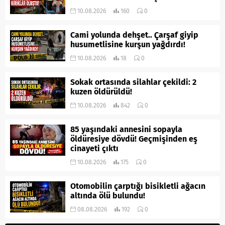
10.08.2026
160
0
Cami yolunda dehşet.. Çarşaf giyip
husumetlisine kurşun yağdırdı!
10.08.2026
18
0
Sokak ortasında silahlar çekildi: 2
kuzen öldürüldü!
10.08.2026
842
0
85 yaşındaki annesini sopayla
öldüresiye dövdü! Geçmişinden eş
cinayeti çıktı
10.08.2026
175
0
Otomobilin çarptığı bisikletli ağacın
altında ölü bulundu!
08.08.2026
192
0