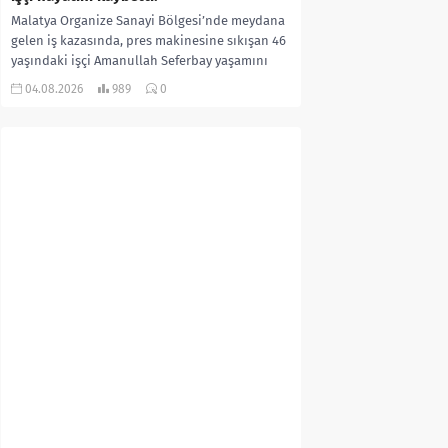
Malatya Organize Sanayi Bölgesi’nde meydana
gelen iş kazasında, pres makinesine sıkışan 46
yaşındaki işçi Amanullah Seferbay yaşamını
yitirdi. Olayla ilgili...
04.08.2026
989
0