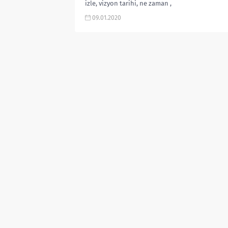
izle, vizyon tarihi, ne zaman ,
fragman, Oscar, ekşi, sinemalar,
09.01.2020
altyazılı izle, türkiye vizyon tarihi...