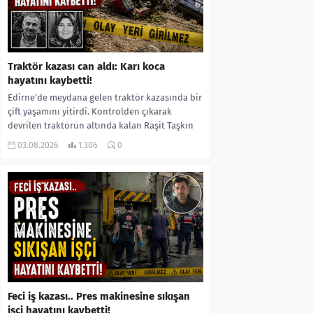
Traktör kazası can aldı: Karı koca
hayatını kaybetti!
Edirne’de meydana gelen traktör kazasında bir
çift yaşamını yitirdi. Kontrolden çıkarak
devrilen traktörün altında kalan Raşit Taşkın
ile eşi Fatma...
03.08.2026
1.306
0
Feci iş kazası.. Pres makinesine sıkışan
işçi hayatını kaybetti!