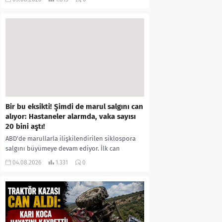
kıyafetleri giydirdiği, özür videosu çektirip...
Bir bu eksikti! Şimdi de marul salgını can
alıyor: Hastaneler alarmda, vaka sayısı
20 bini aştı!
ABD’de marullarla ilişkilendirilen siklospora
salgını büyümeye devam ediyor. İlk can
kayıplarının yaşandığı salgında vaka sayısının
04.08.2026
1.331
0
20 bini aştığı belirtilirken, sağlık...