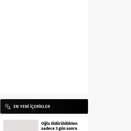
EN YENİ İÇERİKLER
Oğlu öldürüldükten
sadece 3 gün sonra