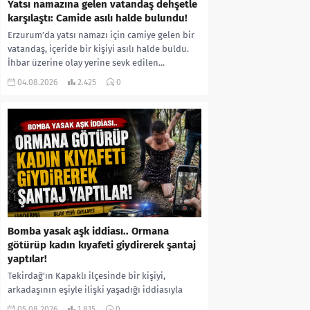
Yatsı namazına gelen vatandaş dehşetle
karşılaştı: Camide asılı halde bulundu!
Erzurum’da yatsı namazı için camiye gelen bir
vatandaş, içeride bir kişiyi asılı halde buldu.
İhbar üzerine olay yerine sevk edilen...
04.08.2026
2.425
0
Bomba yasak aşk iddiası.. Ormana
götürüp kadın kıyafeti giydirerek şantaj
yaptılar!
Tekirdağ’ın Kapaklı ilçesinde bir kişiyi,
arkadaşının eşiyle ilişki yaşadığı iddiasıyla
ormanlık alana götürerek zorla kadın
05.08.2026
1.815
0