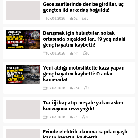
Gece saatlerinde denize girdiler, üç
gençten iki arkadaş boğuldu!
07.08.2026
52
0
Barışmak için buluştular, sokak
ortasında bıçakladılar.. 19 yaşındaki
genç hayatını kaybetti!
07.08.2026
141
0
Yeni aldığı motosikletle kaza yapan
genç hayatını kaybetti: O anlar
kamerada!
07.08.2026
254
0
Trafiği kapatıp meşale yakan asker
konvoyuna ceza yağdı!
07.08.2026
73
0
Evinde elektrik akımına kapılan yaşlı
kadın hayatını kaybetti!