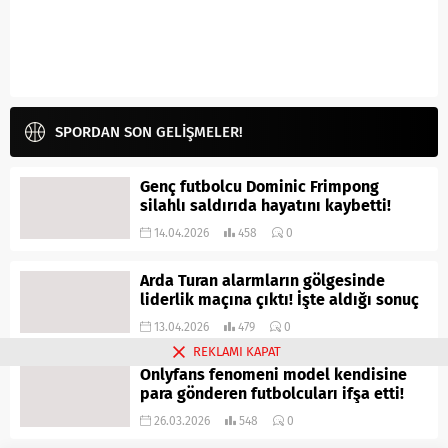
SPORDAN SON GELİŞMELER!
Genç futbolcu Dominic Frimpong
silahlı saldırıda hayatını kaybetti!
14.04.2026
458
0
Arda Turan alarmların gölgesinde
liderlik maçına çıktı! İşte aldığı sonuç
13.04.2026
479
0
REKLAMI KAPAT
Onlyfans fenomeni model kendisine
para gönderen futbolcuları ifşa etti!
26.03.2026
548
0