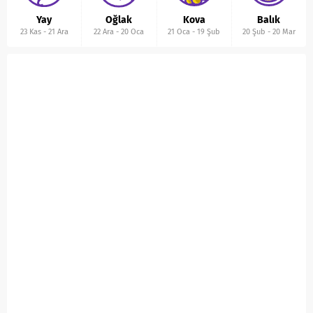
Yay
Oğlak
Kova
Balık
23 Kas
-
21 Ara
22 Ara
-
20 Oca
21 Oca
-
19 Şub
20 Şub
-
20 Mar