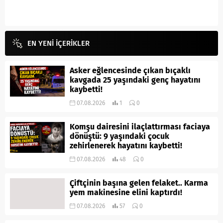
EN YENİ İÇERİKLER
Asker eğlencesinde çıkan bıçaklı
kavgada 25 yaşındaki genç hayatını
kaybetti!
07.08.2026
1
0
Komşu dairesini ilaçlattırması faciaya
dönüştü: 9 yaşındaki çocuk
zehirlenerek hayatını kaybetti!
07.08.2026
48
0
Çiftçinin başına gelen felaket.. Karma
yem makinesine elini kaptırdı!
07.08.2026
57
0