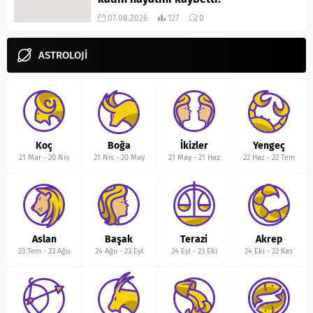
07.08.2026
127
0
ASTROLOJİ
Koç
Boğa
İkizler
Yengeç
21 Mar
-
20 Nis
21 Nis
-
20 May
21 May
-
21 Haz
22 Haz
-
22 Tem
Aslan
Başak
Terazi
Akrep
23 Tem
-
23 Ağu
24 Ağu
-
23 Eyl
24 Eyl
-
23 Eki
24 Eki
-
22 Kas