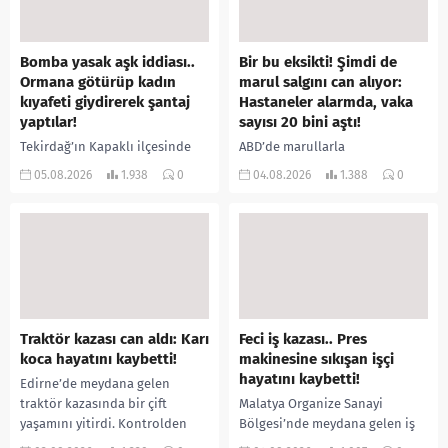
Bomba yasak aşk iddiası..
Bir bu eksikti! Şimdi de
Ormana götürüp kadın
marul salgını can alıyor:
kıyafeti giydirerek şantaj
Hastaneler alarmda, vaka
yaptılar!
sayısı 20 bini aştı!
Tekirdağ’ın Kapaklı ilçesinde
ABD’de marullarla
bir kişiyi, arkadaşının eşiyle
ilişkilendirilen siklospora
05.08.2026
1.938
0
04.08.2026
1.388
0
ilişki yaşadığı iddiasıyla
salgını büyümeye devam ediyor.
ormanlık alana götürerek zorla
İlk can kayıplarının yaşandığı
kadın kıyafetleri giydirdiği,
salgında vaka sayısının 20 bini
özür videosu çektirip...
aştığı belirtilirken, sağlık...
Traktör kazası can aldı: Karı
Feci iş kazası.. Pres
koca hayatını kaybetti!
makinesine sıkışan işçi
hayatını kaybetti!
Edirne’de meydana gelen
traktör kazasında bir çift
Malatya Organize Sanayi
yaşamını yitirdi. Kontrolden
Bölgesi’nde meydana gelen iş
çıkarak devrilen traktörün
kazasında, pres makinesine