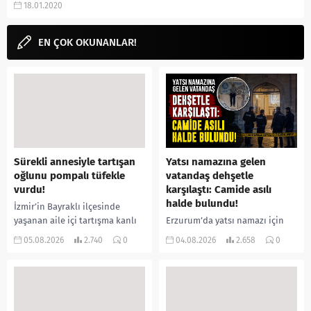
18.01.2020
dumbledore, captain...
EN ÇOK OKUNANLAR!
Sürekli annesiyle tartışan
Yatsı namazına gelen
oğlunu pompalı tüfekle
vatandaş dehşetle
vurdu!
karşılaştı: Camide asılı
halde bulundu!
İzmir’in Bayraklı ilçesinde
yaşanan aile içi tartışma kanlı
Erzurum’da yatsı namazı için
bitti. İddiaya göre, uzun süredir
camiye gelen bir vatandaş,
05.08.2026
2.740
0
04.08.2026
2.658
0
annesiyle tartışmalar yaşadığı
içeride bir kişiyi asılı halde
öne sürülen 33 yaşındaki...
buldu. İhbar üzerine olay
yerine sevk edilen...