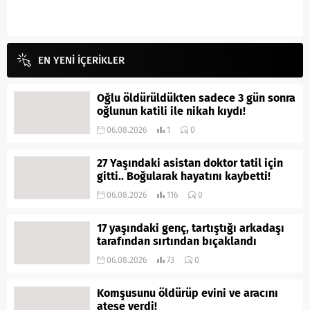
EN YENİ İÇERİKLER
Oğlu öldürüldükten sadece 3 gün sonra
oğlunun katili ile nikah kıydı!
06.08.2026
1
0
27 Yaşındaki asistan doktor tatil için
gitti.. Boğularak hayatını kaybetti!
06.08.2026
116
0
17 yaşındaki genç, tartıştığı arkadaşı
tarafından sırtından bıçaklandı
06.08.2026
73
0
Komşusunu öldürüp evini ve aracını
ateşe verdi!