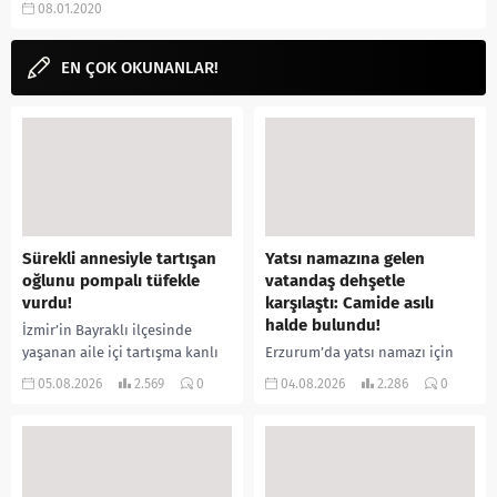
08.01.2020
zaman çıkacak? Vizyon tarihi,
konusu, oyuncuları,...
EN ÇOK OKUNANLAR!
Sürekli annesiyle tartışan
Yatsı namazına gelen
oğlunu pompalı tüfekle
vatandaş dehşetle
vurdu!
karşılaştı: Camide asılı
halde bulundu!
İzmir’in Bayraklı ilçesinde
yaşanan aile içi tartışma kanlı
Erzurum’da yatsı namazı için
bitti. İddiaya göre, uzun süredir
camiye gelen bir vatandaş,
05.08.2026
2.569
0
04.08.2026
2.286
0
annesiyle tartışmalar yaşadığı
içeride bir kişiyi asılı halde
öne sürülen 33 yaşındaki...
buldu. İhbar üzerine olay
yerine sevk edilen...