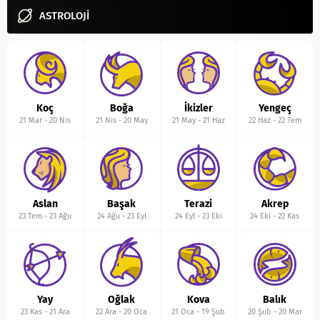
ASTROLOJİ
Koç
Boğa
İkizler
Yengeç
21 Mar
-
20 Nis
21 Nis
-
20 May
21 May
-
21 Haz
22 Haz
-
22 Tem
Aslan
Başak
Terazi
Akrep
23 Tem
-
23 Ağu
24 Ağu
-
23 Eyl
24 Eyl
-
23 Eki
24 Eki
-
22 Kas
Yay
Oğlak
Kova
Balık
23 Kas
-
21 Ara
22 Ara
-
20 Oca
21 Oca
-
19 Şub
20 Şub
-
20 Mar