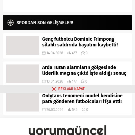
SPORDAN SON GELİŞMELER!
Genç futbolcu Dominic Frimpong
silahlı saldırıda hayatını kaybetti!
14.04.2026
457
0
Arda Turan alarmların gölgesinde
liderlik maçına çıktı! İşte aldığı sonuç
13.04.2026
477
0
REKLAMI KAPAT
Onlyfans fenomeni model kendisine
para gönderen futbolcuları ifşa etti!
26.03.2026
545
0