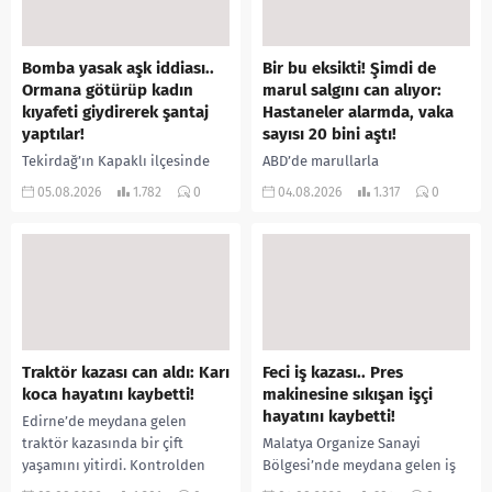
Bomba yasak aşk iddiası..
Bir bu eksikti! Şimdi de
Ormana götürüp kadın
marul salgını can alıyor:
kıyafeti giydirerek şantaj
Hastaneler alarmda, vaka
yaptılar!
sayısı 20 bini aştı!
Tekirdağ’ın Kapaklı ilçesinde
ABD’de marullarla
bir kişiyi, arkadaşının eşiyle
ilişkilendirilen siklospora
05.08.2026
1.782
0
04.08.2026
1.317
0
ilişki yaşadığı iddiasıyla
salgını büyümeye devam ediyor.
ormanlık alana götürerek zorla
İlk can kayıplarının yaşandığı
kadın kıyafetleri giydirdiği,
salgında vaka sayısının 20 bini
özür videosu çektirip...
aştığı belirtilirken, sağlık...
Traktör kazası can aldı: Karı
Feci iş kazası.. Pres
koca hayatını kaybetti!
makinesine sıkışan işçi
hayatını kaybetti!
Edirne’de meydana gelen
traktör kazasında bir çift
Malatya Organize Sanayi
yaşamını yitirdi. Kontrolden
Bölgesi’nde meydana gelen iş
çıkarak devrilen traktörün
kazasında, pres makinesine