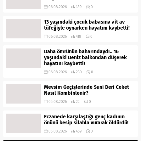
06.08.2026
189
0
13 yaşındaki çocuk babasına ait av
tüfeğiyle oynarken hayatını kaybetti!
06.08.2026
418
0
Daha ömrünün baharındaydı.. 16
yaşındaki Deniz balkondan düşerek
hayatını kaybetti!
06.08.2026
230
0
Mevsim Geçişlerinde Suni Deri Ceket
Nasıl Kombinlenir?
05.08.2026
22
0
Eczanede karşılaştığı genç kadının
önünü kesip silahla vurarak öldürdü!
05.08.2026
459
0