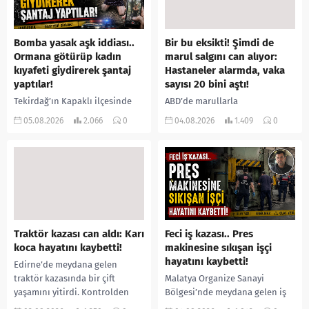
Bomba yasak aşk iddiası..
Bir bu eksikti! Şimdi de
Ormana götürüp kadın
marul salgını can alıyor:
kıyafeti giydirerek şantaj
Hastaneler alarmda, vaka
yaptılar!
sayısı 20 bini aştı!
Tekirdağ’ın Kapaklı ilçesinde
ABD’de marullarla
bir kişiyi, arkadaşının eşiyle
ilişkilendirilen siklospora
05.08.2026
2.066
0
04.08.2026
1.409
0
ilişki yaşadığı iddiasıyla
salgını büyümeye devam ediyor.
ormanlık alana götürerek zorla
İlk can kayıplarının yaşandığı
kadın kıyafetleri giydirdiği,
salgında vaka sayısının 20 bini
özür videosu çektirip...
aştığı belirtilirken, sağlık...
Traktör kazası can aldı: Karı
Feci iş kazası.. Pres
koca hayatını kaybetti!
makinesine sıkışan işçi
hayatını kaybetti!
Edirne’de meydana gelen
traktör kazasında bir çift
Malatya Organize Sanayi
yaşamını yitirdi. Kontrolden
Bölgesi’nde meydana gelen iş
çıkarak devrilen traktörün
kazasında, pres makinesine