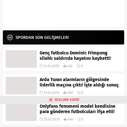
SPORDAN SON GELİŞMELER!
Genç futbolcu Dominic Frimpong
silahlı saldırıda hayatını kaybetti!
14.04.2026
462
0
Arda Turan alarmların gölgesinde
liderlik maçına çıktı! İşte aldığı sonuç
13.04.2026
480
0
REKLAMI KAPAT
Onlyfans fenomeni model kendisine
para gönderen futbolcuları ifşa etti!
26.03.2026
548
0