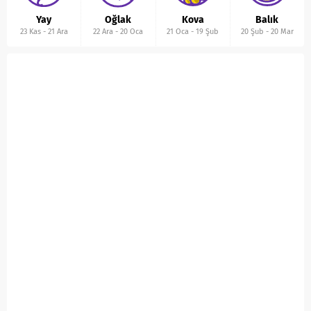
Yay
Oğlak
Kova
Balık
23 Kas
-
21 Ara
22 Ara
-
20 Oca
21 Oca
-
19 Şub
20 Şub
-
20 Mar