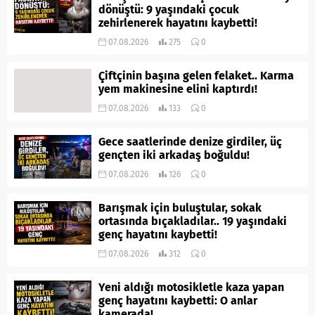
dönüştü: 9 yaşındaki çocuk
zehirlenerek hayatını kaybetti!
07.08.2026
275
0
Çiftçinin başına gelen felaket.. Karma
yem makinesine elini kaptırdı!
07.08.2026
133
0
Gece saatlerinde denize girdiler, üç
gençten iki arkadaş boğuldu!
07.08.2026
126
0
Barışmak için buluştular, sokak
ortasında bıçakladılar.. 19 yaşındaki
genç hayatını kaybetti!
07.08.2026
312
0
Yeni aldığı motosikletle kaza yapan
genç hayatını kaybetti: O anlar
kamerada!