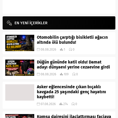
EN YENİ İÇERİKLER
Otomobilin çarptığı bisikletli ağacın
altında ölü bulundu!
08.08.2026
1
0
Düğün gününde katil oldu! Damat
adayı dünyaevi yerine cezaevine girdi
08.08.2026
109
0
Asker eğlencesinde çıkan bıçaklı
kavgada 25 yaşındaki genç hayatını
kaybetti!
07.08.2026
274
0
Komşu dairesini ilaçlattırması faciaya