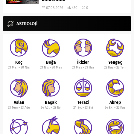
07.08.2026
430
0
ASTROLOJİ
Koç
Boğa
İkizler
Yengeç
21 Mar
-
20 Nis
21 Nis
-
20 May
21 May
-
21 Haz
22 Haz
-
22 Tem
Aslan
Başak
Terazi
Akrep
23 Tem
-
23 Ağu
24 Ağu
-
23 Eyl
24 Eyl
-
23 Eki
24 Eki
-
22 Kas