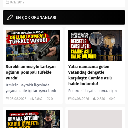
16.12.2019
motorlarında sıkça aranıyor.
Kaan...
EN ÇOK OKUNANLAR!
Sürekli annesiyle tartışan
Yatsı namazına gelen
oğlunu pompalı tüfekle
vatandaş dehşetle
vurdu!
karşılaştı: Camide asılı
halde bulundu!
İzmir’in Bayraklı ilçesinde
yaşanan aile içi tartışma kanlı
Erzurum’da yatsı namazı için
bitti. İddiaya göre, uzun süredir
camiye gelen bir vatandaş,
05.08.2026
2.842
0
04.08.2026
2.810
0
annesiyle tartışmalar yaşadığı
içeride bir kişiyi asılı halde
öne sürülen 33 yaşındaki...
buldu. İhbar üzerine olay
yerine sevk edilen...