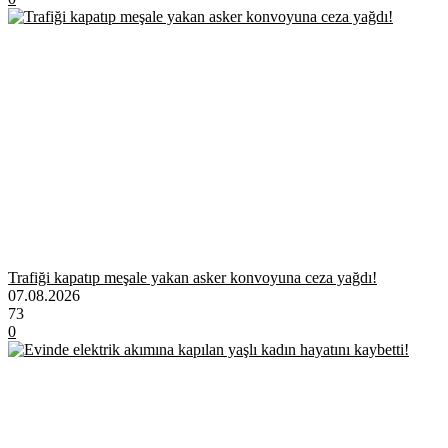
Trafiği kapatıp meşale yakan asker konvoyuna ceza yağdı!
07.08.2026
73
0