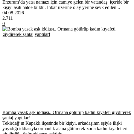
Erzurum’da yatsı namazı için camiye gelen bir vatandaş, içeride bir
kişiyi asılı halde buldu. İhbar üzerine olay yerine sevk edilen...
04.08.2026
2.711
0
Bomba yasak aşk iddiası.. Ormana götürüp kadın kıyafeti giydirerek
şantaj yaptılar!
Tekirdağ’ın Kapaklı ilçesinde bir kişiyi, arkadaşının eşiyle ilişki
yaşadığı iddiasıyla ormanlık alana götürerek zorla kadın kıyafetleri
giydirdiği, özür videosu çektirip...