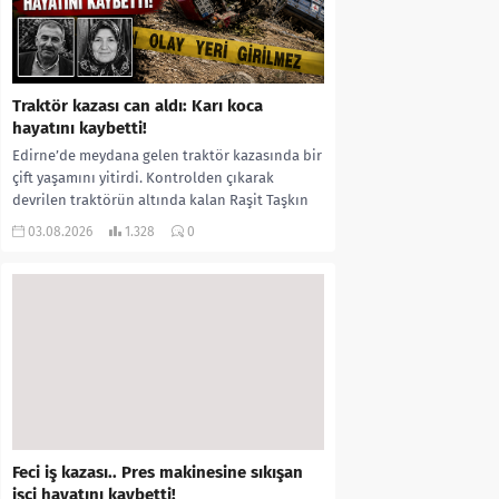
Traktör kazası can aldı: Karı koca
hayatını kaybetti!
Edirne’de meydana gelen traktör kazasında bir
çift yaşamını yitirdi. Kontrolden çıkarak
devrilen traktörün altında kalan Raşit Taşkın
ile eşi Fatma...
03.08.2026
1.328
0
Feci iş kazası.. Pres makinesine sıkışan
işçi hayatını kaybetti!