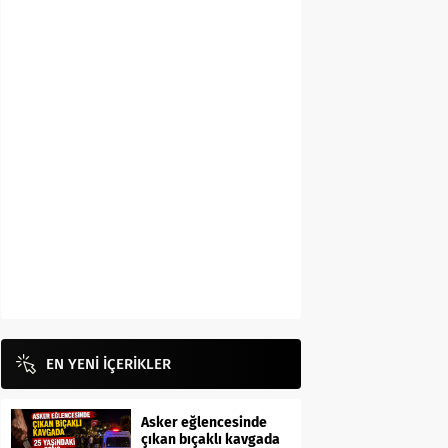
EN YENİ İÇERİKLER
Asker eğlencesinde
çıkan bıçaklı kavgada