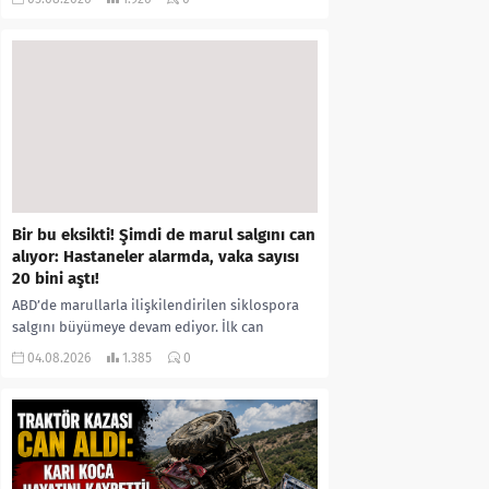
kıyafetleri giydirdiği, özür videosu çektirip...
Bir bu eksikti! Şimdi de marul salgını can
alıyor: Hastaneler alarmda, vaka sayısı
20 bini aştı!
ABD’de marullarla ilişkilendirilen siklospora
salgını büyümeye devam ediyor. İlk can
kayıplarının yaşandığı salgında vaka sayısının
04.08.2026
1.385
0
20 bini aştığı belirtilirken, sağlık...