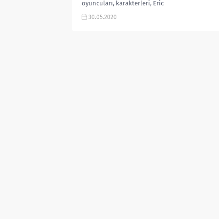
oyuncuları, karakterleri, Eric
Cantona dizisi, kaç bölüm kaç
30.05.2020
sezon, nereden izlenir, inceleme,
değerlendirmesi, (Dérapages dizi,
inhuman...