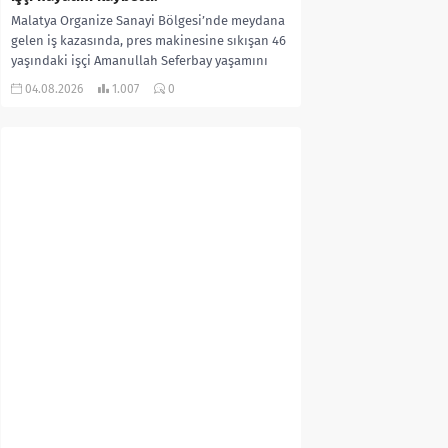
Malatya Organize Sanayi Bölgesi’nde meydana
gelen iş kazasında, pres makinesine sıkışan 46
yaşındaki işçi Amanullah Seferbay yaşamını
yitirdi. Olayla ilgili...
04.08.2026
1.007
0