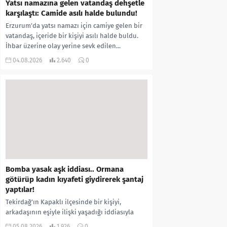
Yatsı namazına gelen vatandaş dehşetle
karşılaştı: Camide asılı halde bulundu!
Erzurum’da yatsı namazı için camiye gelen bir
vatandaş, içeride bir kişiyi asılı halde buldu.
İhbar üzerine olay yerine sevk edilen...
04.08.2026
2.640
0
Bomba yasak aşk iddiası.. Ormana
götürüp kadın kıyafeti giydirerek şantaj
yaptılar!
Tekirdağ’ın Kapaklı ilçesinde bir kişiyi,
arkadaşının eşiyle ilişki yaşadığı iddiasıyla
ormanlık alana götürerek zorla kadın
05.08.2026
1.926
0