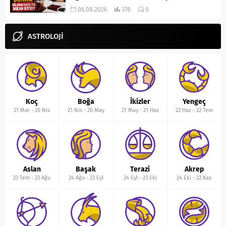
06.08.2026
378
0
ASTROLOJİ
Koç
Boğa
İkizler
Yengeç
21 Mar
-
20 Nis
21 Nis
-
20 May
21 May
-
21 Haz
22 Haz
-
22 Tem
Aslan
Başak
Terazi
Akrep
23 Tem
-
23 Ağu
24 Ağu
-
23 Eyl
24 Eyl
-
23 Eki
24 Eki
-
22 Kas