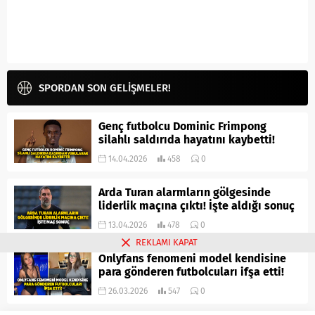
SPORDAN SON GELİŞMELER!
Genç futbolcu Dominic Frimpong
silahlı saldırıda hayatını kaybetti!
14.04.2026
458
0
Arda Turan alarmların gölgesinde
liderlik maçına çıktı! İşte aldığı sonuç
13.04.2026
478
0
REKLAMI KAPAT
Onlyfans fenomeni model kendisine
para gönderen futbolcuları ifşa etti!
26.03.2026
547
0