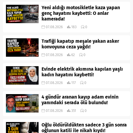
Yeni aldığı motosikletle kaza yapan
genç hayatını kaybetti: O anlar
kamerada!
07.08.2026
183
0
Trafiği kapatıp meşale yakan asker
konvoyuna ceza yağdı!
07.08.2026
62
0
Evinde elektrik akımına kapılan yaşlı
kadın hayatını kaybetti!
07.08.2026
117
0
4 gündür aranan kayıp adam evinin
yanındaki serada ölü bulundu!
07.08.2026
351
0
Oğlu öldürüldükten sadece 3 gün sonra
oğlunun katili ile nikah kıydı!