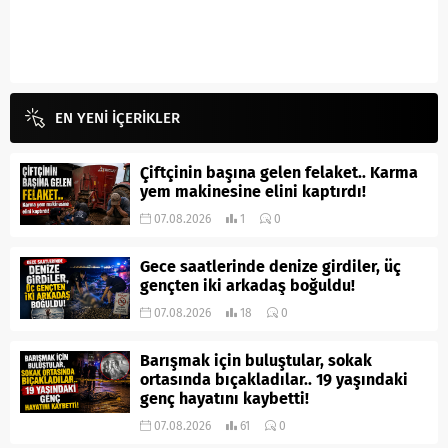
EN YENİ İÇERİKLER
Çiftçinin başına gelen felaket.. Karma
yem makinesine elini kaptırdı!
07.08.2026
1
0
Gece saatlerinde denize girdiler, üç
gençten iki arkadaş boğuldu!
07.08.2026
18
0
Barışmak için buluştular, sokak
ortasında bıçakladılar.. 19 yaşındaki
genç hayatını kaybetti!
07.08.2026
61
0