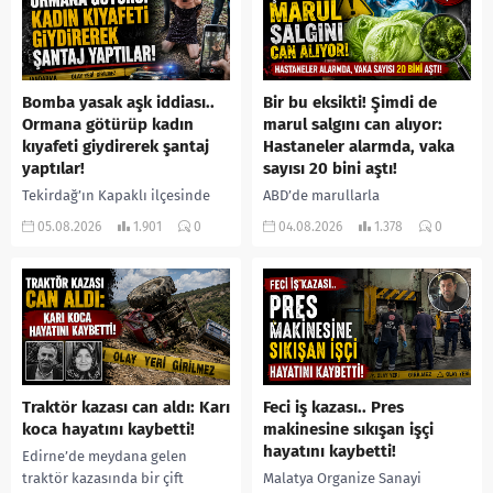
Bomba yasak aşk iddiası..
Bir bu eksikti! Şimdi de
Ormana götürüp kadın
marul salgını can alıyor:
kıyafeti giydirerek şantaj
Hastaneler alarmda, vaka
yaptılar!
sayısı 20 bini aştı!
Tekirdağ’ın Kapaklı ilçesinde
ABD’de marullarla
bir kişiyi, arkadaşının eşiyle
ilişkilendirilen siklospora
05.08.2026
1.901
0
04.08.2026
1.378
0
ilişki yaşadığı iddiasıyla
salgını büyümeye devam ediyor.
ormanlık alana götürerek zorla
İlk can kayıplarının yaşandığı
kadın kıyafetleri giydirdiği,
salgında vaka sayısının 20 bini
özür videosu çektirip...
aştığı belirtilirken, sağlık...
Traktör kazası can aldı: Karı
Feci iş kazası.. Pres
koca hayatını kaybetti!
makinesine sıkışan işçi
hayatını kaybetti!
Edirne’de meydana gelen
traktör kazasında bir çift
Malatya Organize Sanayi