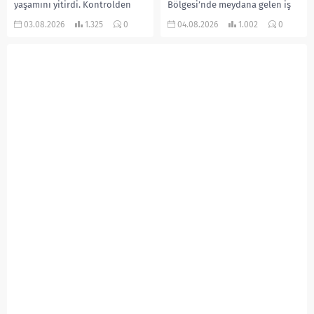
yaşamını yitirdi. Kontrolden
Bölgesi’nde meydana gelen iş
çıkarak devrilen traktörün
kazasında, pres makinesine
03.08.2026
1.325
0
04.08.2026
1.002
0
altında kalan Raşit Taşkın ile
sıkışan 46 yaşındaki işçi
eşi Fatma...
Amanullah Seferbay yaşamını
yitirdi. Olayla ilgili...