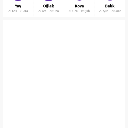
Yay
Oğlak
Kova
Balık
23 Kas
-
21 Ara
22 Ara
-
20 Oca
21 Oca
-
19 Şub
20 Şub
-
20 Mar