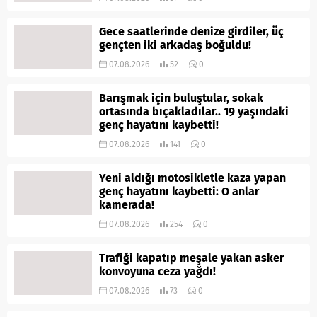
Gece saatlerinde denize girdiler, üç
gençten iki arkadaş boğuldu!
07.08.2026
52
0
Barışmak için buluştular, sokak
ortasında bıçakladılar.. 19 yaşındaki
genç hayatını kaybetti!
07.08.2026
141
0
Yeni aldığı motosikletle kaza yapan
genç hayatını kaybetti: O anlar
kamerada!
07.08.2026
254
0
Trafiği kapatıp meşale yakan asker
konvoyuna ceza yağdı!
07.08.2026
73
0