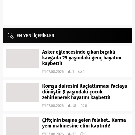
EN YENİ İÇERİKLER
Asker eğlencesinde çıkan bıçaklı
kavgada 25 yaşındaki genç hayatını
kaybetti!
07.08.2026
1
0
Komşu dairesini ilaçlattırması faciaya
dönüştü: 9 yaşındaki çocuk
zehirlenerek hayatını kaybetti!
07.08.2026
48
0
Çiftçinin başına gelen felaket.. Karma
yem makinesine elini kaptırdı!
07.08.2026
57
0