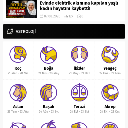
Evinde elektrik akımına kapılan yaşlı
kadın hayatını kaybetti!
07.08.2026
127
0
ASTROLOJİ
Koç
Boğa
İkizler
Yengeç
21 Mar
-
20 Nis
21 Nis
-
20 May
21 May
-
21 Haz
22 Haz
-
22 Tem
Aslan
Başak
Terazi
Akrep
23 Tem
-
23 Ağu
24 Ağu
-
23 Eyl
24 Eyl
-
23 Eki
24 Eki
-
22 Kas