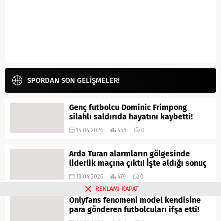
SPORDAN SON GELİŞMELER!
Genç futbolcu Dominic Frimpong
silahlı saldırıda hayatını kaybetti!
14.04.2026
458
0
Arda Turan alarmların gölgesinde
liderlik maçına çıktı! İşte aldığı sonuç
13.04.2026
479
0
REKLAMI KAPAT
Onlyfans fenomeni model kendisine
para gönderen futbolcuları ifşa etti!