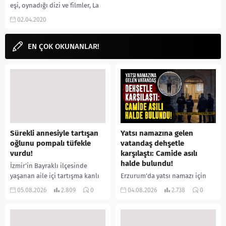
eşi, oynadığı dizi ve filmler, La
Casa de Papel Profesör rolü gibi...
02.04.2020
EN ÇOK OKUNANLAR!
Sürekli annesiyle tartışan
Yatsı namazına gelen
oğlunu pompalı tüfekle
vatandaş dehşetle
vurdu!
karşılaştı: Camide asılı
halde bulundu!
İzmir’in Bayraklı ilçesinde
yaşanan aile içi tartışma kanlı
Erzurum’da yatsı namazı için
bitti. İddiaya göre, uzun süredir
camiye gelen bir vatandaş,
05.08.2026
2.809
0
04.08.2026
2.738
0
annesiyle tartışmalar yaşadığı
içeride bir kişiyi asılı halde
öne sürülen 33 yaşındaki...
buldu. İhbar üzerine olay
yerine sevk edilen...