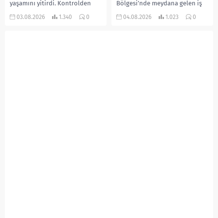
yaşamını yitirdi. Kontrolden
Bölgesi’nde meydana gelen iş
çıkarak devrilen traktörün
kazasında, pres makinesine
03.08.2026
1.340
0
04.08.2026
1.023
0
altında kalan Raşit Taşkın ile
sıkışan 46 yaşındaki işçi
eşi Fatma...
Amanullah Seferbay yaşamını
yitirdi. Olayla ilgili...