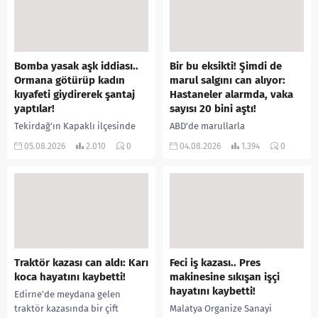
Bomba yasak aşk iddiası..
Bir bu eksikti! Şimdi de
Ormana götürüp kadın
marul salgını can alıyor:
kıyafeti giydirerek şantaj
Hastaneler alarmda, vaka
yaptılar!
sayısı 20 bini aştı!
Tekirdağ’ın Kapaklı ilçesinde
ABD’de marullarla
bir kişiyi, arkadaşının eşiyle
ilişkilendirilen siklospora
05.08.2026
2.010
0
04.08.2026
1.394
0
ilişki yaşadığı iddiasıyla
salgını büyümeye devam ediyor.
ormanlık alana götürerek zorla
İlk can kayıplarının yaşandığı
kadın kıyafetleri giydirdiği,
salgında vaka sayısının 20 bini
özür videosu çektirip...
aştığı belirtilirken, sağlık...
Traktör kazası can aldı: Karı
Feci iş kazası.. Pres
koca hayatını kaybetti!
makinesine sıkışan işçi
hayatını kaybetti!
Edirne’de meydana gelen
traktör kazasında bir çift
Malatya Organize Sanayi