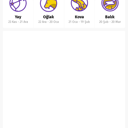
Yay
Oğlak
Kova
Balık
23 Kas
-
21 Ara
22 Ara
-
20 Oca
21 Oca
-
19 Şub
20 Şub
-
20 Mar