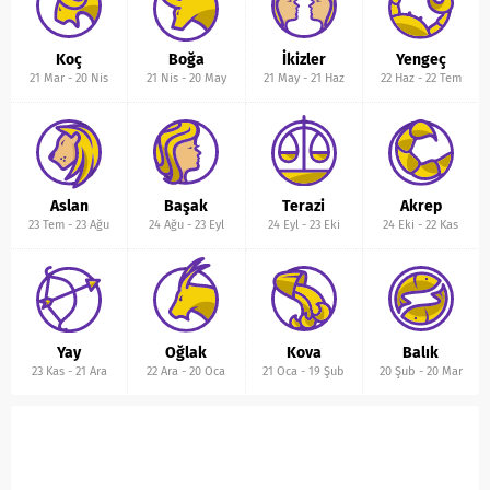
Koç
Boğa
İkizler
Yengeç
21 Mar
-
20 Nis
21 Nis
-
20 May
21 May
-
21 Haz
22 Haz
-
22 Tem
Aslan
Başak
Terazi
Akrep
23 Tem
-
23 Ağu
24 Ağu
-
23 Eyl
24 Eyl
-
23 Eki
24 Eki
-
22 Kas
Yay
Oğlak
Kova
Balık
23 Kas
-
21 Ara
22 Ara
-
20 Oca
21 Oca
-
19 Şub
20 Şub
-
20 Mar