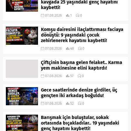
kavgada 25 yaşındaki genç hayatını
kaybetti!
07.08.2026
1
0
Komşu dairesini ilaçlattırması faciaya
dönüştü: 9 yaşındaki çocuk
zehirlenerek hayatını kaybetti!
07.08.2026
48
0
Çiftçinin başına gelen felaket.. Karma
yem makinesine elini kaptırdı!
07.08.2026
57
0
Gece saatlerinde denize girdiler, üç
gençten iki arkadaş boğuldu!
07.08.2026
52
0
Barışmak için buluştular, sokak
ortasında bıçakladılar.. 19 yaşındaki
genç hayatını kaybetti!