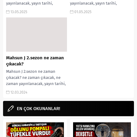
yayınlanacak, yayın tarihi,
yayınlanacak, yayın tarihi,
gelecek mi, 2.sezon 5.bölüm full
gelecek mi, 2.sezon 3.bölüm full
13.05.2025
01.05.2025
izle, haberleri, fragmanı,...
izle, haberleri, fragmanı,...
Mahsun J 2.sezon ne zaman
çıkacak?
Mahsun J 2.sezon ne zaman
çıkacak? ne zaman çıkacak, ne
zaman yayınlanacak, yayın tarihi,
gelecek mi, 2.sezon 1.bölüm full
12.03.2024
izle,...
EN ÇOK OKUNANLAR!