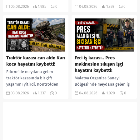
bir kişiyi, arkadaşının eşiyle
ilişkilendirilen siklospora
05.08.2026
1.985
0
04.08.2026
1.393
0
ilişki yaşadığı iddiasıyla
salgını büyümeye devam ediyor.
ormanlık alana götürerek zorla
İlk can kayıplarının yaşandığı
kadın kıyafetleri giydirdiği,
salgında vaka sayısının 20 bini
özür videosu çektirip...
aştığı belirtilirken, sağlık...
Traktör kazası can aldı: Karı
Feci iş kazası.. Pres
koca hayatını kaybetti!
makinesine sıkışan işçi
hayatını kaybetti!
Edirne’de meydana gelen
traktör kazasında bir çift
Malatya Organize Sanayi
yaşamını yitirdi. Kontrolden
Bölgesi’nde meydana gelen iş
çıkarak devrilen traktörün
kazasında, pres makinesine
03.08.2026
1.337
0
04.08.2026
1.020
0
altında kalan Raşit Taşkın ile
sıkışan 46 yaşındaki işçi
eşi Fatma...
Amanullah Seferbay yaşamını
yitirdi. Olayla ilgili...