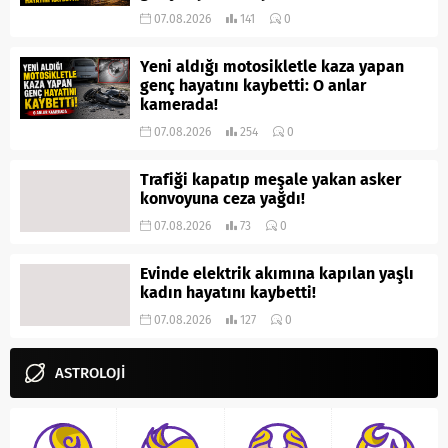
07.08.2026
141
0
Yeni aldığı motosikletle kaza yapan
genç hayatını kaybetti: O anlar
kamerada!
07.08.2026
254
0
Trafiği kapatıp meşale yakan asker
konvoyuna ceza yağdı!
07.08.2026
73
0
Evinde elektrik akımına kapılan yaşlı
kadın hayatını kaybetti!
07.08.2026
127
0
ASTROLOJİ