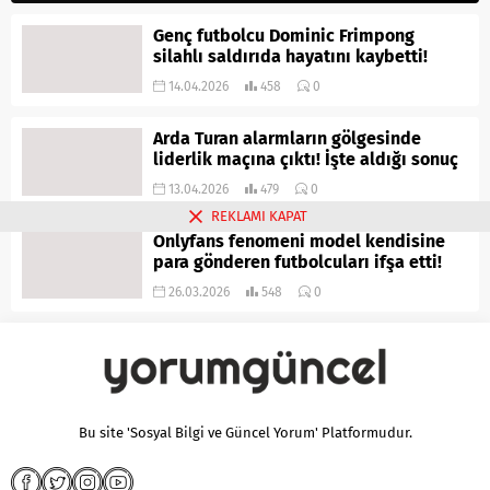
Genç futbolcu Dominic Frimpong
silahlı saldırıda hayatını kaybetti!
14.04.2026
458
0
Arda Turan alarmların gölgesinde
liderlik maçına çıktı! İşte aldığı sonuç
13.04.2026
479
0
REKLAMI KAPAT
Onlyfans fenomeni model kendisine
para gönderen futbolcuları ifşa etti!
26.03.2026
548
0
Bu site 'Sosyal Bilgi ve Güncel Yorum' Platformudur.