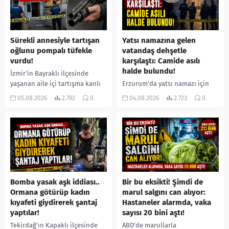
Sürekli annesiyle tartışan
Yatsı namazına gelen
oğlunu pompalı tüfekle
vatandaş dehşetle
vurdu!
karşılaştı: Camide asılı
halde bulundu!
İzmir’in Bayraklı ilçesinde
yaşanan aile içi tartışma kanlı
Erzurum’da yatsı namazı için
bitti. İddiaya göre, uzun süredir
camiye gelen bir vatandaş,
05.08.2026
2.792
0
04.08.2026
2.723
0
annesiyle tartışmalar yaşadığı
içeride bir kişiyi asılı halde
öne sürülen 33 yaşındaki...
buldu. İhbar üzerine olay
yerine sevk edilen...
Bomba yasak aşk iddiası..
Bir bu eksikti! Şimdi de
Ormana götürüp kadın
marul salgını can alıyor:
kıyafeti giydirerek şantaj
Hastaneler alarmda, vaka
yaptılar!
sayısı 20 bini aştı!
Tekirdağ’ın Kapaklı ilçesinde
ABD’de marullarla