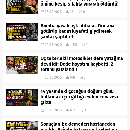
önünü kesip silahla vurarak öldürdü!
05.08.2026
361
0
Bomba yasak aşk iddiası.. Ormana
götürüp kadın kıyafeti giydirerek
şantaj yaptılar!
05.08.2026
1.618
0
Üç tekerlekli motosiklet dere yatağına
devrildi: Dede hayatını kaybetti, 2
torunu yaralandı!
05.08.2026
678
0
14 yaşındaki çocuğun doğum günü
kutlamak için gittiği evden cenazesi
çıktı!
05.08.2026
604
0
Sonuçları beklemeden hastaneden
ayrıldı.. Evinde hafızasını kaybetmiş