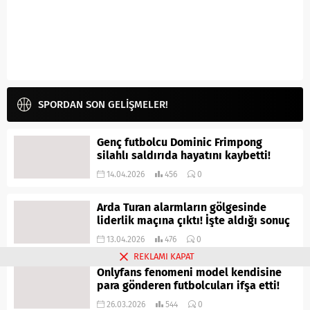
SPORDAN SON GELİŞMELER!
Genç futbolcu Dominic Frimpong
silahlı saldırıda hayatını kaybetti!
14.04.2026
456
0
Arda Turan alarmların gölgesinde
liderlik maçına çıktı! İşte aldığı sonuç
13.04.2026
476
0
REKLAMI KAPAT
Onlyfans fenomeni model kendisine
para gönderen futbolcuları ifşa etti!
26.03.2026
544
0