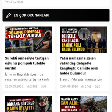
03.04.2020
EN ÇOK OKUNANLAR!
Sürekli annesiyle tartışan
Yatsı namazına gelen
oğlunu pompalı tüfekle
vatandaş dehşetle
vurdu!
karşılaştı: Camide asılı
halde bulundu!
İzmir’in Bayraklı ilçesinde
yaşanan aile içi tartışma kanlı
Erzurum’da yatsı namazı için
bitti. İddiaya göre, uzun süredir
camiye gelen bir vatandaş,
05.08.2026
2.362
0
04.08.2026
2.142
0
annesiyle tartışmalar yaşadığı
içeride bir kişiyi asılı halde
öne sürülen 33 yaşındaki...
buldu. İhbar üzerine olay
yerine sevk edilen...