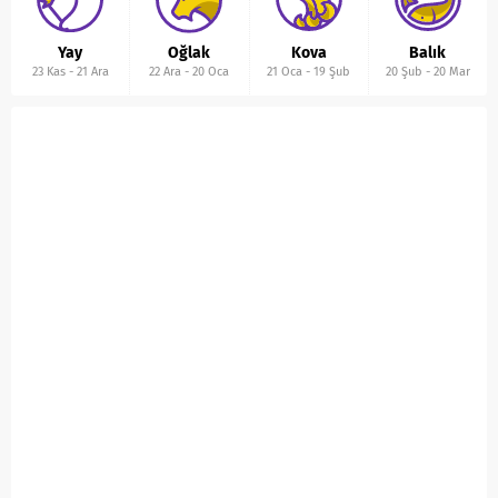
Yay
Oğlak
Kova
Balık
23 Kas
-
21 Ara
22 Ara
-
20 Oca
21 Oca
-
19 Şub
20 Şub
-
20 Mar