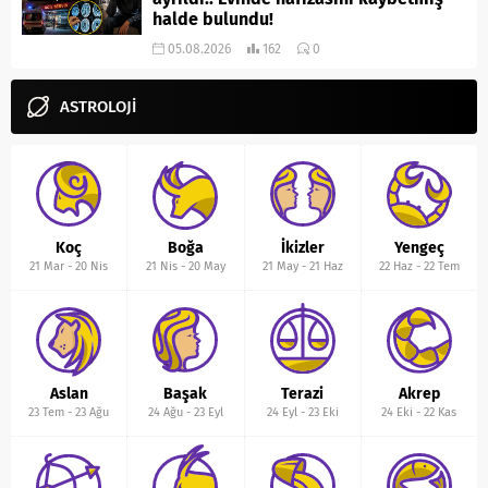
halde bulundu!
05.08.2026
162
0
ASTROLOJİ
Koç
Boğa
İkizler
Yengeç
21 Mar
-
20 Nis
21 Nis
-
20 May
21 May
-
21 Haz
22 Haz
-
22 Tem
Aslan
Başak
Terazi
Akrep
23 Tem
-
23 Ağu
24 Ağu
-
23 Eyl
24 Eyl
-
23 Eki
24 Eki
-
22 Kas