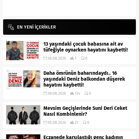
EN YENİ İÇERİKLER
13 yaşındaki çocuk babasına ait av
tüfeğiyle oynarken hayatını kaybetti!
06.08.2026
1
0
Daha ömrünün baharındaydı.. 16
yaşındaki Deniz balkondan düşerek
hayatını kaybetti!
06.08.2026
124
0
Mevsim Geçişlerinde Suni Deri Ceket
Nasıl Kombinlenir?
05.08.2026
21
0
Eczanede karşılaştığı genç kadının