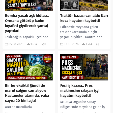
Bomba yasak aşk iddiası..
Traktör kazası can aldı: Karı
Ormana götürüp kadın
koca hayatını kaybetti!
kıyafeti giydirerek şantaj
Edirne’de meydana gelen
yaptılar!
traktör kazasında bir çift
Tekirdağ’ın Kapaklı ilçesinde
yaşamını yitirdi. Kontrolden
bir kişiyi, arkadaşının eşiyle
çıkarak devrilen traktörün
05.08.2026
1.634
0
03.08.2026
1.264
0
ilişki yaşadığı iddiasıyla
altında kalan Raşit Taşkın ile
ormanlık alana götürerek zorla
eşi Fatma...
kadın kıyafetleri giydirdiği,
özür videosu çektirip...
Bir bu eksikti! Şimdi de
Feci iş kazası.. Pres
marul salgını can alıyor:
makinesine sıkışan işçi
Hastaneler alarmda, vaka
hayatını kaybetti!
sayısı 20 bini aştı!
Malatya Organize Sanayi
ABD’de marullarla
Bölgesi’nde meydana gelen iş
ilişkilendirilen siklospora
kazasında, pres makinesine