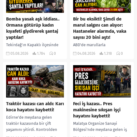
Bomba yasak aşk iddiası..
Bir bu eksikti! Şimdi de
Ormana götürüp kadın
marul salgını can alıyor:
kıyafeti giydirerek şantaj
Hastaneler alarmda, vaka
yaptılar!
sayısı 20 bini aştı!
Tekirdağ’ın Kapaklı ilçesinde
ABD’de marullarla
bir kişiyi, arkadaşının eşiyle
ilişkilendirilen siklospora
05.08.2026
1.784
0
04.08.2026
1.318
0
ilişki yaşadığı iddiasıyla
salgını büyümeye devam ediyor.
ormanlık alana götürerek zorla
İlk can kayıplarının yaşandığı
kadın kıyafetleri giydirdiği,
salgında vaka sayısının 20 bini
özür videosu çektirip...
aştığı belirtilirken, sağlık...
Traktör kazası can aldı: Karı
Feci iş kazası.. Pres
koca hayatını kaybetti!
makinesine sıkışan işçi
hayatını kaybetti!
Edirne’de meydana gelen
traktör kazasında bir çift
Malatya Organize Sanayi
yaşamını yitirdi. Kontrolden
Bölgesi’nde meydana gelen iş
çıkarak devrilen traktörün
kazasında, pres makinesine