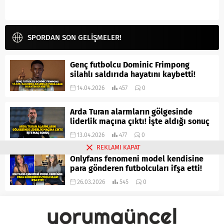
SPORDAN SON GELİŞMELER!
Genç futbolcu Dominic Frimpong
silahlı saldırıda hayatını kaybetti!
14.04.2026
457
0
Arda Turan alarmların gölgesinde
liderlik maçına çıktı! İşte aldığı sonuç
13.04.2026
477
0
REKLAMI KAPAT
Onlyfans fenomeni model kendisine
para gönderen futbolcuları ifşa etti!
26.03.2026
545
0