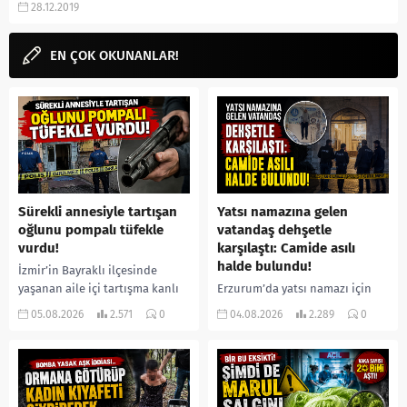
28.12.2019
bestelenen şarkıları, kitapları,
ekşi ve...
EN ÇOK OKUNANLAR!
Sürekli annesiyle tartışan
Yatsı namazına gelen
oğlunu pompalı tüfekle
vatandaş dehşetle
vurdu!
karşılaştı: Camide asılı
halde bulundu!
İzmir’in Bayraklı ilçesinde
yaşanan aile içi tartışma kanlı
Erzurum’da yatsı namazı için
bitti. İddiaya göre, uzun süredir
camiye gelen bir vatandaş,
05.08.2026
2.571
0
04.08.2026
2.289
0
annesiyle tartışmalar yaşadığı
içeride bir kişiyi asılı halde
öne sürülen 33 yaşındaki...
buldu. İhbar üzerine olay
yerine sevk edilen...