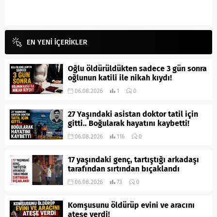
EN YENİ İÇERİKLER
Oğlu öldürüldükten sadece 3 gün sonra
oğlunun katili ile nikah kıydı!
06.08.2026
1
0
27 Yaşındaki asistan doktor tatil için
gitti.. Boğularak hayatını kaybetti!
06.08.2026
116
0
17 yaşındaki genç, tartıştığı arkadaşı
tarafından sırtından bıçaklandı
06.08.2026
73
0
Komşusunu öldürüp evini ve aracını
ateşe verdi!