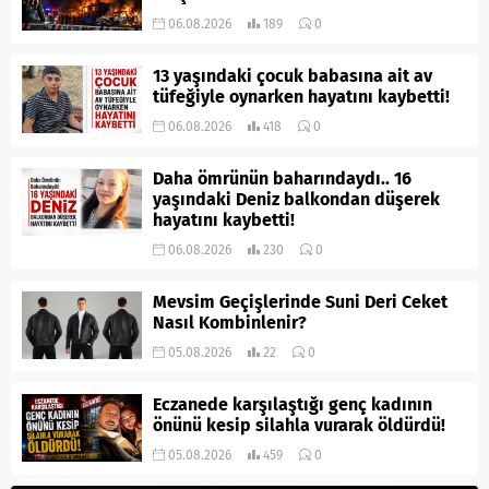
06.08.2026
189
0
13 yaşındaki çocuk babasına ait av
tüfeğiyle oynarken hayatını kaybetti!
06.08.2026
418
0
Daha ömrünün baharındaydı.. 16
yaşındaki Deniz balkondan düşerek
hayatını kaybetti!
06.08.2026
230
0
Mevsim Geçişlerinde Suni Deri Ceket
Nasıl Kombinlenir?
05.08.2026
22
0
Eczanede karşılaştığı genç kadının
önünü kesip silahla vurarak öldürdü!
05.08.2026
459
0