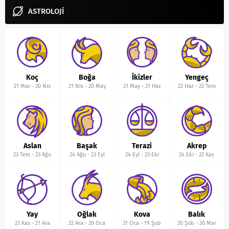
ASTROLOJİ
Koç
Boğa
İkizler
Yengeç
21 Mar
-
20 Nis
21 Nis
-
20 May
21 May
-
21 Haz
22 Haz
-
22 Tem
Aslan
Başak
Terazi
Akrep
23 Tem
-
23 Ağu
24 Ağu
-
23 Eyl
24 Eyl
-
23 Eki
24 Eki
-
22 Kas
Yay
Oğlak
Kova
Balık
23 Kas
-
21 Ara
22 Ara
-
20 Oca
21 Oca
-
19 Şub
20 Şub
-
20 Mar