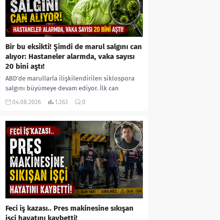
Bir bu eksikti! Şimdi de marul salgını can
alıyor: Hastaneler alarmda, vaka sayısı
20 bini aştı!
ABD’de marullarla ilişkilendirilen siklospora
salgını büyümeye devam ediyor. İlk can
kayıplarının yaşandığı salgında vaka sayısının
04.08.2026
1.263
0
20 bini aştığı belirtilirken, sağlık...
Feci iş kazası.. Pres makinesine sıkışan
işçi hayatını kaybetti!