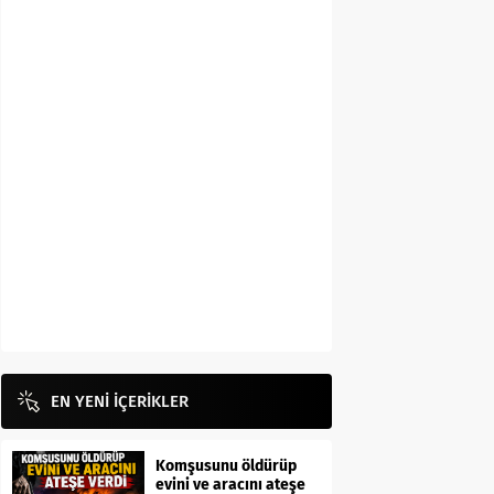
EN YENİ İÇERİKLER
Komşusunu öldürüp
evini ve aracını ateşe