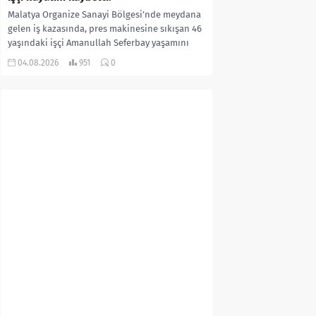
Malatya Organize Sanayi Bölgesi’nde meydana
gelen iş kazasında, pres makinesine sıkışan 46
yaşındaki işçi Amanullah Seferbay yaşamını
yitirdi. Olayla ilgili...
04.08.2026
951
0