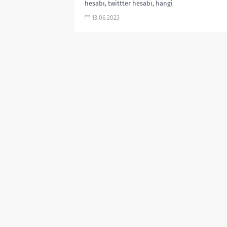
hesabı, twittter hesabı, hangi
takımlı, Maviye Sürgün dizisi Azra,
13.06.2023
evli mi gibi aramalarınıza...