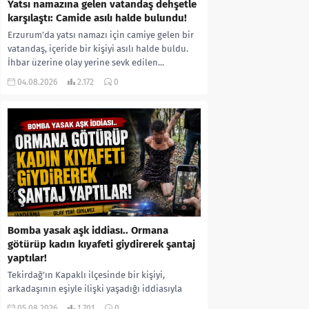
Yatsı namazına gelen vatandaş dehşetle
karşılaştı: Camide asılı halde bulundu!
Erzurum’da yatsı namazı için camiye gelen bir
vatandaş, içeride bir kişiyi asılı halde buldu.
İhbar üzerine olay yerine sevk edilen...
04.08.2026
2.172
0
Bomba yasak aşk iddiası.. Ormana
götürüp kadın kıyafeti giydirerek şantaj
yaptılar!
Tekirdağ’ın Kapaklı ilçesinde bir kişiyi,
arkadaşının eşiyle ilişki yaşadığı iddiasıyla
ormanlık alana götürerek zorla kadın
05.08.2026
1.701
0