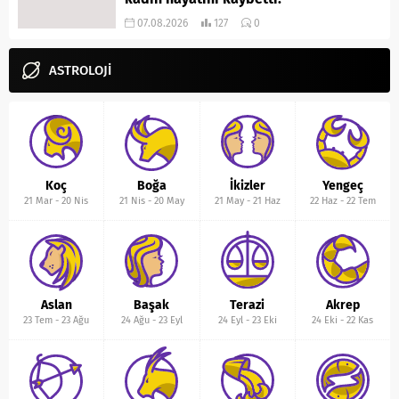
07.08.2026
127
0
ASTROLOJİ
Koç
Boğa
İkizler
Yengeç
21 Mar
-
20 Nis
21 Nis
-
20 May
21 May
-
21 Haz
22 Haz
-
22 Tem
Aslan
Başak
Terazi
Akrep
23 Tem
-
23 Ağu
24 Ağu
-
23 Eyl
24 Eyl
-
23 Eki
24 Eki
-
22 Kas