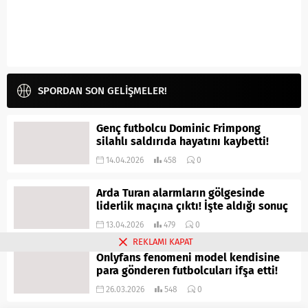
SPORDAN SON GELİŞMELER!
Genç futbolcu Dominic Frimpong
silahlı saldırıda hayatını kaybetti!
14.04.2026
458
0
Arda Turan alarmların gölgesinde
liderlik maçına çıktı! İşte aldığı sonuç
13.04.2026
479
0
REKLAMI KAPAT
Onlyfans fenomeni model kendisine
para gönderen futbolcuları ifşa etti!
26.03.2026
548
0