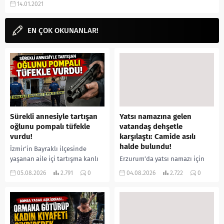
14.01.2021
Bein Connect, ne demek, izle,...
EN ÇOK OKUNANLAR!
Sürekli annesiyle tartışan
Yatsı namazına gelen
oğlunu pompalı tüfekle
vatandaş dehşetle
vurdu!
karşılaştı: Camide asılı
halde bulundu!
İzmir’in Bayraklı ilçesinde
yaşanan aile içi tartışma kanlı
Erzurum’da yatsı namazı için
bitti. İddiaya göre, uzun süredir
camiye gelen bir vatandaş,
05.08.2026
2.791
0
04.08.2026
2.722
0
annesiyle tartışmalar yaşadığı
içeride bir kişiyi asılı halde
öne sürülen 33 yaşındaki...
buldu. İhbar üzerine olay
yerine sevk edilen...