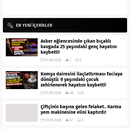
EN YENİ İÇERİKLER
Asker eğlencesinde çıkan bıçaklı
kavgada 25 yaşındaki genç hayatını
kaybetti!
07.08.2026
1
0
Komşu dairesini ilaçlattırması faciaya
dönüştü: 9 yaşındaki çocuk
zehirlenerek hayatını kaybetti!
07.08.2026
48
0
Çiftçinin başına gelen felaket.. Karma
yem makinesine elini kaptırdı!
07.08.2026
57
0