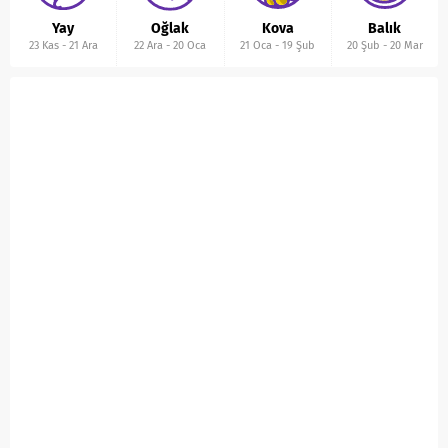
Yay
Oğlak
Kova
Balık
23 Kas
-
21 Ara
22 Ara
-
20 Oca
21 Oca
-
19 Şub
20 Şub
-
20 Mar