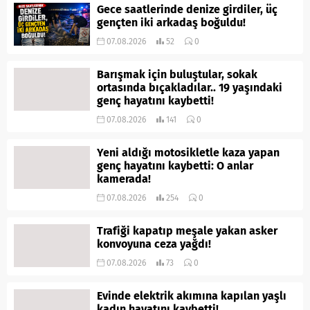
Gece saatlerinde denize girdiler, üç
gençten iki arkadaş boğuldu!
07.08.2026
52
0
Barışmak için buluştular, sokak
ortasında bıçakladılar.. 19 yaşındaki
genç hayatını kaybetti!
07.08.2026
141
0
Yeni aldığı motosikletle kaza yapan
genç hayatını kaybetti: O anlar
kamerada!
07.08.2026
254
0
Trafiği kapatıp meşale yakan asker
konvoyuna ceza yağdı!
07.08.2026
73
0
Evinde elektrik akımına kapılan yaşlı
kadın hayatını kaybetti!