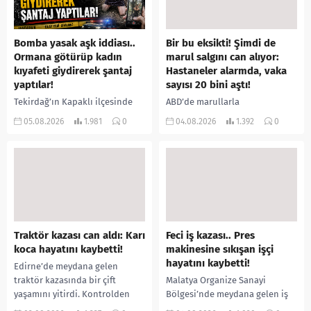
Bomba yasak aşk iddiası..
Bir bu eksikti! Şimdi de
Ormana götürüp kadın
marul salgını can alıyor:
kıyafeti giydirerek şantaj
Hastaneler alarmda, vaka
yaptılar!
sayısı 20 bini aştı!
Tekirdağ’ın Kapaklı ilçesinde
ABD’de marullarla
bir kişiyi, arkadaşının eşiyle
ilişkilendirilen siklospora
05.08.2026
1.981
0
04.08.2026
1.392
0
ilişki yaşadığı iddiasıyla
salgını büyümeye devam ediyor.
ormanlık alana götürerek zorla
İlk can kayıplarının yaşandığı
kadın kıyafetleri giydirdiği,
salgında vaka sayısının 20 bini
özür videosu çektirip...
aştığı belirtilirken, sağlık...
Traktör kazası can aldı: Karı
Feci iş kazası.. Pres
koca hayatını kaybetti!
makinesine sıkışan işçi
hayatını kaybetti!
Edirne’de meydana gelen
traktör kazasında bir çift
Malatya Organize Sanayi
yaşamını yitirdi. Kontrolden
Bölgesi’nde meydana gelen iş
çıkarak devrilen traktörün
kazasında, pres makinesine