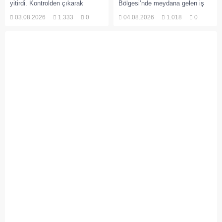
yitirdi. Kontrolden çıkarak
Bölgesi’nde meydana gelen iş
devrilen traktörün altında kalan
kazasında, pres makinesine
03.08.2026
1.333
0
04.08.2026
1.018
0
Raşit Taşkın ile eşi Fatma...
sıkışan 46 yaşındaki işçi
Amanullah Seferbay yaşamını
yitirdi. Olayla ilgili...