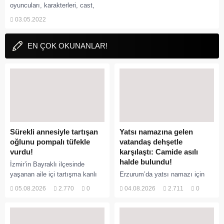
oyuncuları, karakterleri, cast,
yorumları, incelemesi,
03.05.2022
Mydramalist puanı, Kore Dizileri
2022, fragmanı, izle gibi
aramalarınıza YORUM...
EN ÇOK OKUNANLAR!
Sürekli annesiyle tartışan
Yatsı namazına gelen
oğlunu pompalı tüfekle
vatandaş dehşetle
vurdu!
karşılaştı: Camide asılı
halde bulundu!
İzmir’in Bayraklı ilçesinde
yaşanan aile içi tartışma kanlı
Erzurum’da yatsı namazı için
bitti. İddiaya göre, uzun süredir
camiye gelen bir vatandaş,
05.08.2026
2.770
0
04.08.2026
2.711
0
annesiyle tartışmalar yaşadığı
içeride bir kişiyi asılı halde
öne sürülen 33 yaşındaki...
buldu. İhbar üzerine olay yerine
sevk edilen...