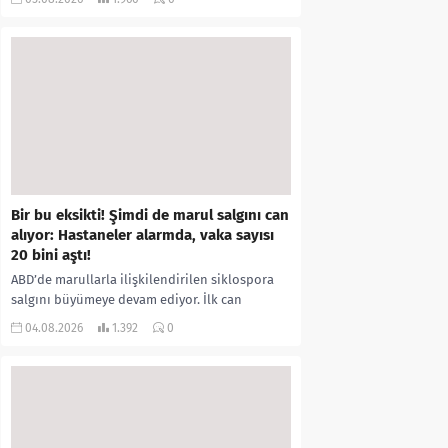
kıyafetleri giydirdiği, özür videosu çektirip...
Bir bu eksikti! Şimdi de marul salgını can
alıyor: Hastaneler alarmda, vaka sayısı
20 bini aştı!
ABD’de marullarla ilişkilendirilen siklospora
salgını büyümeye devam ediyor. İlk can
kayıplarının yaşandığı salgında vaka sayısının
04.08.2026
1.392
0
20 bini aştığı belirtilirken, sağlık...