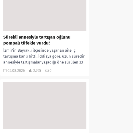
Sürekli annesiyle tartışan oğlunu
pompalı tüfekle vurdu!
İzmir’in Bayraklı ilçesinde yaşanan aile içi
tartışma kanlı bitti. İddiaya göre, uzun süredir
annesiyle tartışmalar yaşadığı öne sürülen 33
yaşındaki...
05.08.2026
2.765
0