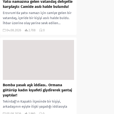
Yatsı namazına gelen vatandaş dehşetle
karşılaştı: Camide asılı halde bulundu!
Erzurum’da yatsı namazı için camiye gelen bir
vatandaş, içeride bir kişiyi asılı halde buldu.
İhbar üzerine olay yerine sevk edilen...
04.08.2026
2.708
0
Bomba yasak aşk iddiası.. Ormana
götürüp kadın kıyafeti giydirerek şantaj
yaptılar!
Tekirdağ’ın Kapaklı ilçesinde bir kişiyi,
arkadaşının eşiyle ilişki yaşadığı iddiasıyla
ormanlık alana götürerek zorla kadın
05.08.2026
1.960
0