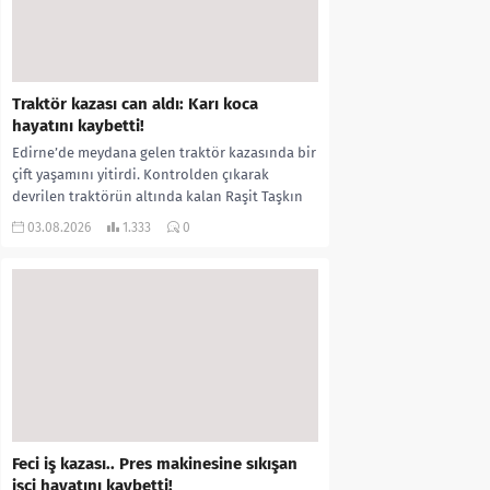
Traktör kazası can aldı: Karı koca
hayatını kaybetti!
Edirne’de meydana gelen traktör kazasında bir
çift yaşamını yitirdi. Kontrolden çıkarak
devrilen traktörün altında kalan Raşit Taşkın
ile eşi Fatma...
03.08.2026
1.333
0
Feci iş kazası.. Pres makinesine sıkışan
işçi hayatını kaybetti!