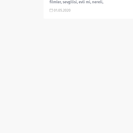
filmler, sevgilisi, evli mi, nereli,
instagram hesabı, Game Of
01.05.2020
Thrones...