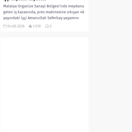
Malatya Organize Sanayi Bölgesi’nde meydana
gelen iş kazasında, pres makinesine sıkışan 46
yaşındaki işçi Amanullah Seferbay yaşamını
yitirdi. Olayla ilgili...
04.08.2026
1.018
0