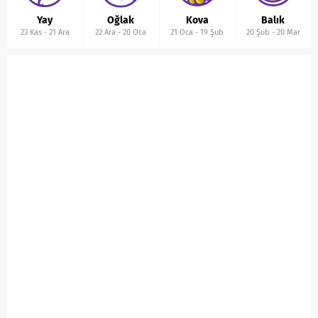
Yay
Oğlak
Kova
Balık
23 Kas
-
21 Ara
22 Ara
-
20 Oca
21 Oca
-
19 Şub
20 Şub
-
20 Mar