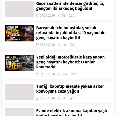
Gece saatlerinde denize girdiler, üç
gençten iki arkadaş boğuldu!
07.08.2026
52
0
Barışmak için buluştular, sokak
ortasında bıçakladılar.. 19 yaşındaki
genç hayatını kaybetti!
07.08.2026
141
0
Yeni aldığı motosikletle kaza yapan
genç hayatını kaybetti: O anlar
kamerada!
07.08.2026
254
0
Trafiği kapatıp meşale yakan asker
konvoyuna ceza yağdı!
07.08.2026
73
0
Evinde elektrik akımına kapılan yaşlı
kadın hayatını kaybetti!