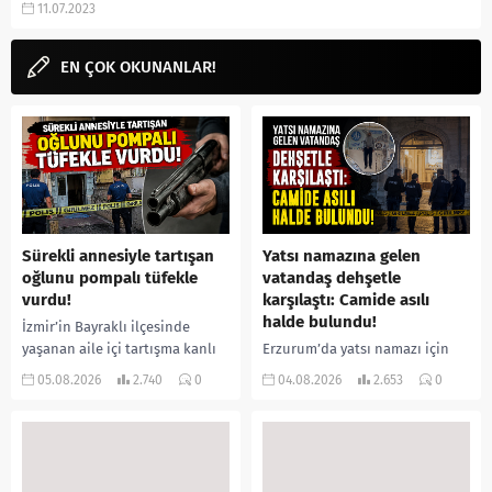
11.07.2023
adı ne, aslen nerelidir,...
EN ÇOK OKUNANLAR!
Sürekli annesiyle tartışan
Yatsı namazına gelen
oğlunu pompalı tüfekle
vatandaş dehşetle
vurdu!
karşılaştı: Camide asılı
halde bulundu!
İzmir’in Bayraklı ilçesinde
yaşanan aile içi tartışma kanlı
Erzurum’da yatsı namazı için
bitti. İddiaya göre, uzun süredir
camiye gelen bir vatandaş,
05.08.2026
2.740
0
04.08.2026
2.653
0
annesiyle tartışmalar yaşadığı
içeride bir kişiyi asılı halde
öne sürülen 33 yaşındaki...
buldu. İhbar üzerine olay
yerine sevk edilen...