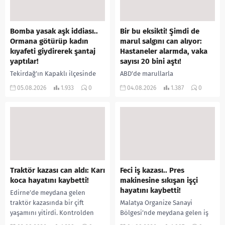
Bomba yasak aşk iddiası..
Bir bu eksikti! Şimdi de
Ormana götürüp kadın
marul salgını can alıyor:
kıyafeti giydirerek şantaj
Hastaneler alarmda, vaka
yaptılar!
sayısı 20 bini aştı!
Tekirdağ’ın Kapaklı ilçesinde
ABD’de marullarla
bir kişiyi, arkadaşının eşiyle
ilişkilendirilen siklospora
05.08.2026
1.933
0
04.08.2026
1.387
0
ilişki yaşadığı iddiasıyla
salgını büyümeye devam ediyor.
ormanlık alana götürerek zorla
İlk can kayıplarının yaşandığı
kadın kıyafetleri giydirdiği,
salgında vaka sayısının 20 bini
özür videosu çektirip...
aştığı belirtilirken, sağlık...
Traktör kazası can aldı: Karı
Feci iş kazası.. Pres
koca hayatını kaybetti!
makinesine sıkışan işçi
hayatını kaybetti!
Edirne’de meydana gelen
traktör kazasında bir çift
Malatya Organize Sanayi
yaşamını yitirdi. Kontrolden
Bölgesi’nde meydana gelen iş
çıkarak devrilen traktörün
kazasında, pres makinesine