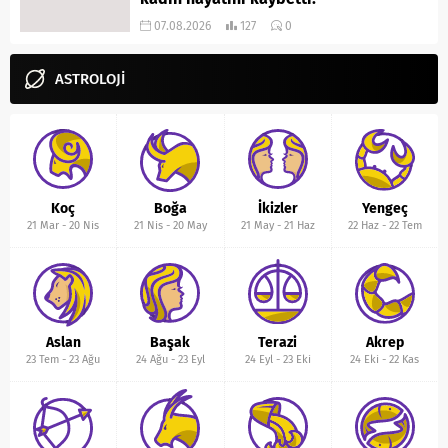
07.08.2026
127
0
ASTROLOJİ
Koç
Boğa
İkizler
Yengeç
21 Mar
-
20 Nis
21 Nis
-
20 May
21 May
-
21 Haz
22 Haz
-
22 Tem
Aslan
Başak
Terazi
Akrep
23 Tem
-
23 Ağu
24 Ağu
-
23 Eyl
24 Eyl
-
23 Eki
24 Eki
-
22 Kas