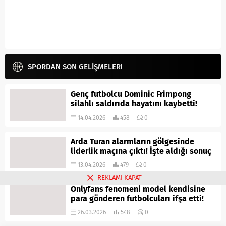
SPORDAN SON GELİŞMELER!
Genç futbolcu Dominic Frimpong
silahlı saldırıda hayatını kaybetti!
14.04.2026
458
0
Arda Turan alarmların gölgesinde
liderlik maçına çıktı! İşte aldığı sonuç
13.04.2026
479
0
REKLAMI KAPAT
Onlyfans fenomeni model kendisine
para gönderen futbolcuları ifşa etti!
26.03.2026
548
0