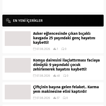
EN YENİ İÇERİKLER
Asker eğlencesinde çıkan bıçaklı
kavgada 25 yaşındaki genç hayatını
kaybetti!
07.08.2026
1
0
Komşu dairesini ilaçlattırması faciaya
dönüştü: 9 yaşındaki çocuk
zehirlenerek hayatını kaybetti!
07.08.2026
48
0
Çiftçinin başına gelen felaket.. Karma
yem makinesine elini kaptırdı!
07.08.2026
57
0