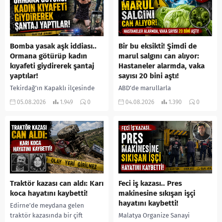
Bomba yasak aşk iddiası..
Bir bu eksikti! Şimdi de
Ormana götürüp kadın
marul salgını can alıyor:
kıyafeti giydirerek şantaj
Hastaneler alarmda, vaka
yaptılar!
sayısı 20 bini aştı!
Tekirdağ’ın Kapaklı ilçesinde
ABD’de marullarla
bir kişiyi, arkadaşının eşiyle
ilişkilendirilen siklospora
05.08.2026
1.949
0
04.08.2026
1.390
0
ilişki yaşadığı iddiasıyla
salgını büyümeye devam ediyor.
ormanlık alana götürerek zorla
İlk can kayıplarının yaşandığı
kadın kıyafetleri giydirdiği,
salgında vaka sayısının 20 bini
özür videosu çektirip...
aştığı belirtilirken, sağlık...
Traktör kazası can aldı: Karı
Feci iş kazası.. Pres
koca hayatını kaybetti!
makinesine sıkışan işçi
hayatını kaybetti!
Edirne’de meydana gelen
traktör kazasında bir çift
Malatya Organize Sanayi