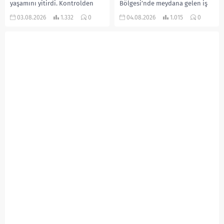
yaşamını yitirdi. Kontrolden
Bölgesi’nde meydana gelen iş
çıkarak devrilen traktörün
kazasında, pres makinesine
03.08.2026
1.332
0
04.08.2026
1.015
0
altında kalan Raşit Taşkın ile
sıkışan 46 yaşındaki işçi
eşi Fatma...
Amanullah Seferbay yaşamını
yitirdi. Olayla ilgili...