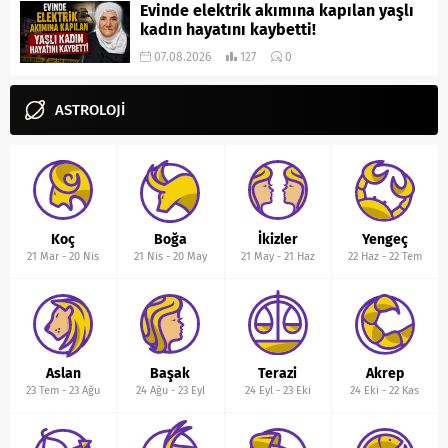
Evinde elektrik akımına kapılan yaşlı
kadın hayatını kaybetti!
07.08.2026
127
0
ASTROLOJİ
Koç
Boğa
İkizler
Yengeç
21 Mar
-
20 Nis
21 Nis
-
20 May
21 May
-
21 Haz
22 Haz
-
22 Tem
Aslan
Başak
Terazi
Akrep
23 Tem
-
23 Ağu
24 Ağu
-
23 Eyl
24 Eyl
-
23 Eki
24 Eki
-
22 Kas