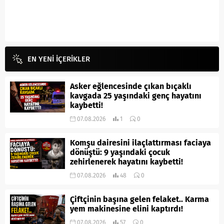
EN YENİ İÇERİKLER
Asker eğlencesinde çıkan bıçaklı
kavgada 25 yaşındaki genç hayatını
kaybetti!
07.08.2026
1
0
Komşu dairesini ilaçlattırması faciaya
dönüştü: 9 yaşındaki çocuk
zehirlenerek hayatını kaybetti!
07.08.2026
48
0
Çiftçinin başına gelen felaket.. Karma
yem makinesine elini kaptırdı!
07.08.2026
57
0