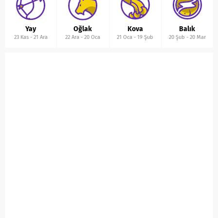
Yay
Oğlak
Kova
Balık
23 Kas
-
21 Ara
22 Ara
-
20 Oca
21 Oca
-
19 Şub
20 Şub
-
20 Mar