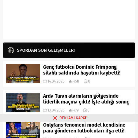
SPORDAN SON GELİŞMELER!
Genç futbolcu Dominic Frimpong
silahlı saldırıda hayatını kaybetti!
14.04.2026
458
0
Arda Turan alarmların gölgesinde
liderlik maçına çıktı! İşte aldığı sonuç
13.04.2026
479
0
REKLAMI KAPAT
Onlyfans fenomeni model kendisine
para gönderen futbolcuları ifşa etti!