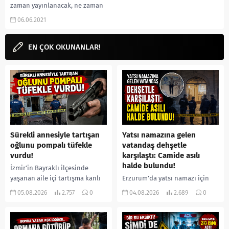
zaman yayınlanacak, ne zaman
çıkacak, yayın tarihi, 13.bölüm
06.06.2021
olacak mı, konusu, jürileri, kaç
bölüm...
EN ÇOK OKUNANLAR!
Sürekli annesiyle tartışan
Yatsı namazına gelen
oğlunu pompalı tüfekle
vatandaş dehşetle
vurdu!
karşılaştı: Camide asılı
halde bulundu!
İzmir’in Bayraklı ilçesinde
yaşanan aile içi tartışma kanlı
Erzurum’da yatsı namazı için
bitti. İddiaya göre, uzun süredir
camiye gelen bir vatandaş,
05.08.2026
2.757
0
04.08.2026
2.689
0
annesiyle tartışmalar yaşadığı
içeride bir kişiyi asılı halde
öne sürülen 33 yaşındaki...
buldu. İhbar üzerine olay
yerine sevk edilen...