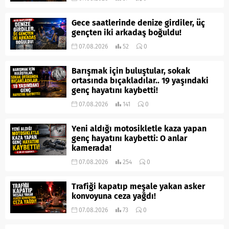
Gece saatlerinde denize girdiler, üç
gençten iki arkadaş boğuldu!
07.08.2026
52
0
Barışmak için buluştular, sokak
ortasında bıçakladılar.. 19 yaşındaki
genç hayatını kaybetti!
07.08.2026
141
0
Yeni aldığı motosikletle kaza yapan
genç hayatını kaybetti: O anlar
kamerada!
07.08.2026
254
0
Trafiği kapatıp meşale yakan asker
konvoyuna ceza yağdı!
07.08.2026
73
0