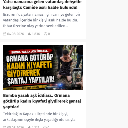
Yatsı namazına gelen vatandaş dehşetle
karşılaştı: Camide asılı halde bulundu!
Erzurum’da yatsı namazı için camiye gelen bir
vatandaş, içeride bir kişiyi asılı halde buldu.
İhbar üzerine olay yerine sevk edilen...
04.08.2026
1.836
0
Bomba yasak aşk iddiası.. Ormana
götürüp kadın kıyafeti giydirerek şantaj
yaptılar!
Tekirdağ’ın Kapaklı ilçesinde bir kişiyi,
arkadaşının eşiyle ilişki yaşadığı iddiasıyla
ormanlık alana götürerek zorla kadın
05.08.2026
1.315
0