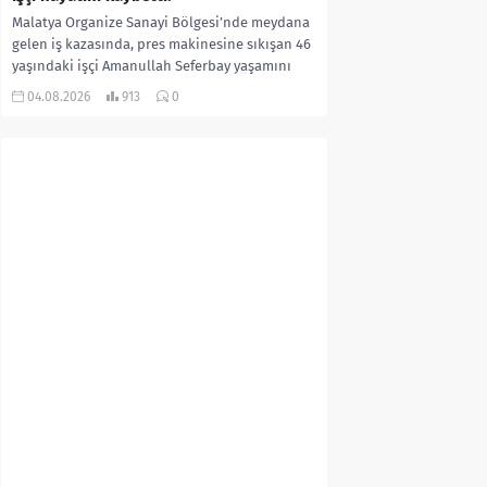
Malatya Organize Sanayi Bölgesi’nde meydana
gelen iş kazasında, pres makinesine sıkışan 46
yaşındaki işçi Amanullah Seferbay yaşamını
yitirdi. Olayla ilgili...
04.08.2026
913
0