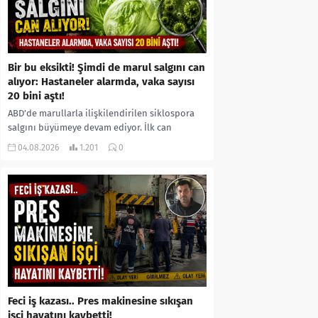
Bir bu eksikti! Şimdi de marul salgını can
alıyor: Hastaneler alarmda, vaka sayısı
20 bini aştı!
ABD’de marullarla ilişkilendirilen siklospora
salgını büyümeye devam ediyor. İlk can
kayıplarının yaşandığı salgında vaka sayısının
04.08.2026
1.201
0
20 bini aştığı belirtilirken, sağlık...
Feci iş kazası.. Pres makinesine sıkışan
işçi hayatını kaybetti!