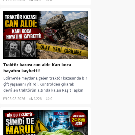
kıyafetleri giydirdiği, özür videosu çektirip...
Traktör kazası can aldı: Karı koca
hayatını kaybetti!
Edirne’de meydana gelen traktör kazasında bir
çift yaşamını yitirdi. Kontrolden çıkarak
devrilen traktörün altında kalan Raşit Taşkın
ile eşi Fatma...
03.08.2026
1.226
0