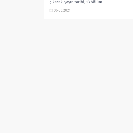
çıkacak, yayın tarihi, 13.bölüm
olacak mı, konusu, jürileri, kaç
06.06.2021
bölüm...