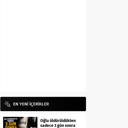
EN YENİ İÇERİKLER
Oğlu öldürüldükten
sadece 3 gün sonra