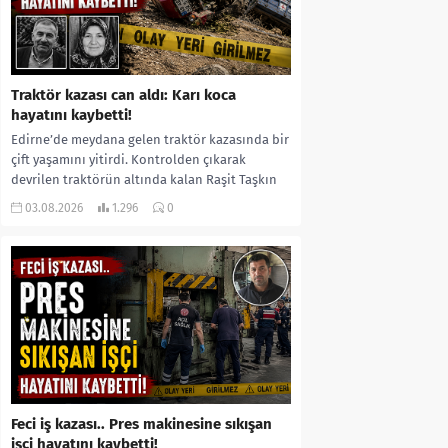
Traktör kazası can aldı: Karı koca
hayatını kaybetti!
Edirne’de meydana gelen traktör kazasında bir
çift yaşamını yitirdi. Kontrolden çıkarak
devrilen traktörün altında kalan Raşit Taşkın
ile eşi Fatma...
03.08.2026
1.296
0
Feci iş kazası.. Pres makinesine sıkışan
işçi hayatını kaybetti!