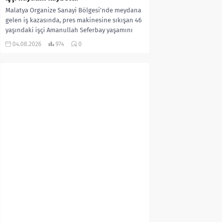
Malatya Organize Sanayi Bölgesi’nde meydana
gelen iş kazasında, pres makinesine sıkışan 46
yaşındaki işçi Amanullah Seferbay yaşamını
yitirdi. Olayla ilgili...
04.08.2026
974
0