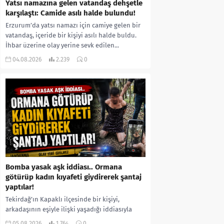
Yatsı namazına gelen vatandaş dehşetle
karşılaştı: Camide asılı halde bulundu!
Erzurum’da yatsı namazı için camiye gelen bir
vatandaş, içeride bir kişiyi asılı halde buldu.
İhbar üzerine olay yerine sevk edilen...
04.08.2026
2.239
0
Bomba yasak aşk iddiası.. Ormana
götürüp kadın kıyafeti giydirerek şantaj
yaptılar!
Tekirdağ’ın Kapaklı ilçesinde bir kişiyi,
arkadaşının eşiyle ilişki yaşadığı iddiasıyla
ormanlık alana götürerek zorla kadın
05.08.2026
1.764
0