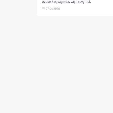
Ayuso kaç yaşında, yaşı, sevgilisi,
nereli, boyu, kilosu, gay mi, dini,...
07.04.2020