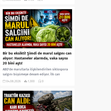
kıyafetleri giydirdiği, özür videosu çektirip...
Bir bu eksikti! Şimdi de marul salgını can
alıyor: Hastaneler alarmda, vaka sayısı
20 bini aştı!
ABD’de marullarla ilişkilendirilen siklospora
salgını büyümeye devam ediyor. İlk can
kayıplarının yaşandığı salgında vaka sayısının
04.08.2026
1.300
0
20 bini aştığı belirtilirken, sağlık...