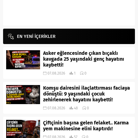
EN YENİ İÇERİKLER
Asker eğlencesinde çıkan bıçaklı
kavgada 25 yaşındaki genç hayatını
kaybetti!
07.08.2026
1
0
Komşu dairesini ilaçlattırması faciaya
dönüştü: 9 yaşındaki çocuk
zehirlenerek hayatını kaybetti!
07.08.2026
48
0
Çiftçinin başına gelen felaket.. Karma
yem makinesine elini kaptırdı!
07.08.2026
57
0