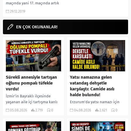
maçında yani 17. maçında artık
tüm maçlar oynandı.
29.12.2019
Fenerbahçe’nin puan durumu...
EN ÇOK OKUNANLAR!
Sürekli annesiyle tartışan
Yatsı namazına gelen
oğlunu pompalı tüfekle
vatandaş dehşetle
vurdu!
karşılaştı: Camide asılı
halde bulundu!
İzmir’in Bayraklı ilçesinde
yaşanan aile içi tartışma kanlı
Erzurum’da yatsı namazı için
bitti. İddiaya göre, uzun süredir
camiye gelen bir vatandaş,
05.08.2026
2.719
0
04.08.2026
2.621
0
annesiyle tartışmalar yaşadığı
içeride bir kişiyi asılı halde
öne sürülen 33 yaşındaki...
buldu. İhbar üzerine olay
yerine sevk edilen...