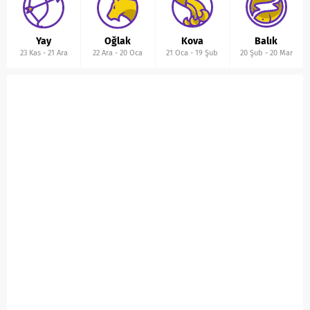
Yay
Oğlak
Kova
Balık
23 Kas
-
21 Ara
22 Ara
-
20 Oca
21 Oca
-
19 Şub
20 Şub
-
20 Mar