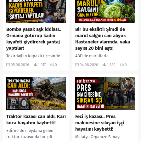
Bomba yasak aşk iddiası..
Bir bu eksikti! Şimdi de
Ormana götürüp kadın
marul salgını can alıyor:
kıyafeti giydirerek şantaj
Hastaneler alarmda, vaka
yaptılar!
sayısı 20 bini aştı!
Tekirdağ’ın Kapaklı ilçesinde
ABD’de marullarla
bir kişiyi, arkadaşının eşiyle
ilişkilendirilen siklospora
05.08.2026
1.917
0
04.08.2026
1.382
0
ilişki yaşadığı iddiasıyla
salgını büyümeye devam ediyor.
ormanlık alana götürerek zorla
İlk can kayıplarının yaşandığı
kadın kıyafetleri giydirdiği,
salgında vaka sayısının 20 bini
özür videosu çektirip...
aştığı belirtilirken, sağlık...
Traktör kazası can aldı: Karı
Feci iş kazası.. Pres
koca hayatını kaybetti!
makinesine sıkışan işçi
hayatını kaybetti!
Edirne’de meydana gelen
traktör kazasında bir çift
Malatya Organize Sanayi