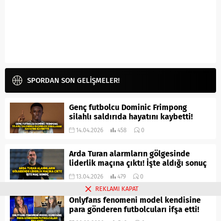
SPORDAN SON GELİŞMELER!
Genç futbolcu Dominic Frimpong
silahlı saldırıda hayatını kaybetti!
14.04.2026
458
0
Arda Turan alarmların gölgesinde
liderlik maçına çıktı! İşte aldığı sonuç
13.04.2026
479
0
REKLAMI KAPAT
Onlyfans fenomeni model kendisine
para gönderen futbolcuları ifşa etti!