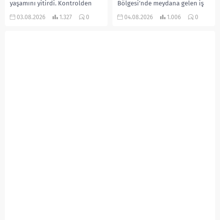
yaşamını yitirdi. Kontrolden
Bölgesi’nde meydana gelen iş
çıkarak devrilen traktörün
kazasında, pres makinesine
03.08.2026
1.327
0
04.08.2026
1.006
0
altında kalan Raşit Taşkın ile
sıkışan 46 yaşındaki işçi
eşi Fatma...
Amanullah Seferbay yaşamını
yitirdi. Olayla ilgili...