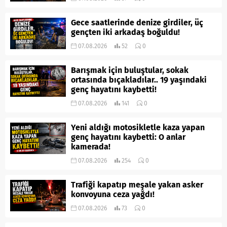
Gece saatlerinde denize girdiler, üç
gençten iki arkadaş boğuldu!
07.08.2026
52
0
Barışmak için buluştular, sokak
ortasında bıçakladılar.. 19 yaşındaki
genç hayatını kaybetti!
07.08.2026
141
0
Yeni aldığı motosikletle kaza yapan
genç hayatını kaybetti: O anlar
kamerada!
07.08.2026
254
0
Trafiği kapatıp meşale yakan asker
konvoyuna ceza yağdı!
07.08.2026
73
0