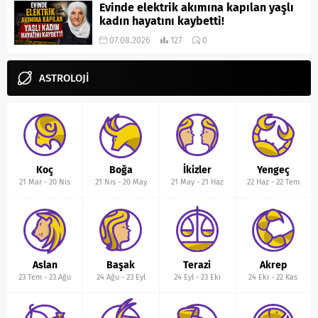
Evinde elektrik akımına kapılan yaşlı
kadın hayatını kaybetti!
07.08.2026
127
0
ASTROLOJİ
Koç
Boğa
İkizler
Yengeç
21 Mar
-
20 Nis
21 Nis
-
20 May
21 May
-
21 Haz
22 Haz
-
22 Tem
Aslan
Başak
Terazi
Akrep
23 Tem
-
23 Ağu
24 Ağu
-
23 Eyl
24 Eyl
-
23 Eki
24 Eki
-
22 Kas