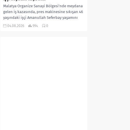
Malatya Organize Sanayi Bölgesi’nde meydana
gelen iş kazasında, pres makinesine sıkışan 46
yaşındaki işçi Amanullah Seferbay yaşamını
yitirdi. Olayla ilgili...
04.08.2026
994
0