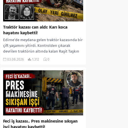
Traktör kazası can aldı: Karı koca
hayatını kaybetti!
Edirne’de meydana gelen traktör kazasında bir
çift yaşamını yitirdi. Kontrolden çıkarak
devrilen traktörün altında kalan Raşit Taşkın
ile eşi Fatma...
03.08.2026
1.312
0
Feci iş kazası.. Pres makinesine sıkışan
işçi hayatını kaybetti!