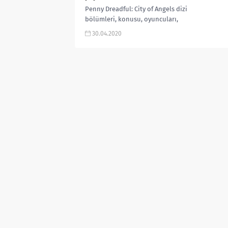
Penny Dreadful: City of Angels dizi
bölümleri, konusu, oyuncuları,
bölüm takvimleri, fragmanı,
30.04.2020
karakterleri, ne zaman çıkacak,
1.bölüm gibi aramalarınıza yorum...