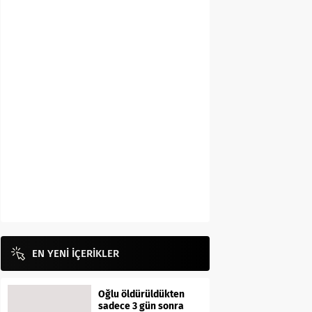
EN YENİ İÇERİKLER
Oğlu öldürüldükten
sadece 3 gün sonra