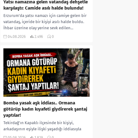
Yatsı namazına gelen vatandaş dehşetle
karşılaştı: Camide asılı halde bulundu!
Erzurum’da yatsı namazı için camiye gelen bir
vatandaş, içeride bir kişiyi asılı halde buldu.
İhbar üzerine olay yerine sevk edilen...
04.08.2026
2.496
0
Bomba yasak aşk iddiası.. Ormana
götürüp kadın kıyafeti giydirerek şantaj
yaptılar!
Tekirdağ’ın Kapaklı ilçesinde bir kişiyi,
arkadaşının eşiyle ilişki yaşadığı iddiasıyla
ormanlık alana götürerek zorla kadın
05.08.2026
1.829
0