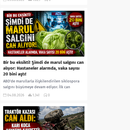
kıyafetleri giydirdiği, özür videosu çektirip...
Bir bu eksikti! Şimdi de marul salgını can
alıyor: Hastaneler alarmda, vaka sayısı
20 bini aştı!
ABD’de marullarla ilişkilendirilen siklospora
salgını büyümeye devam ediyor. İlk can
kayıplarının yaşandığı salgında vaka sayısının
04.08.2026
1.341
0
20 bini aştığı belirtilirken, sağlık...