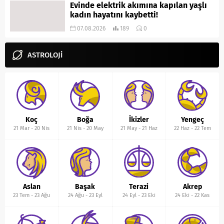
Evinde elektrik akımına kapılan yaşlı
kadın hayatını kaybetti!
07.08.2026
189
0
ASTROLOJİ
Koç
Boğa
İkizler
Yengeç
21 Mar
-
20 Nis
21 Nis
-
20 May
21 May
-
21 Haz
22 Haz
-
22 Tem
Aslan
Başak
Terazi
Akrep
23 Tem
-
23 Ağu
24 Ağu
-
23 Eyl
24 Eyl
-
23 Eki
24 Eki
-
22 Kas