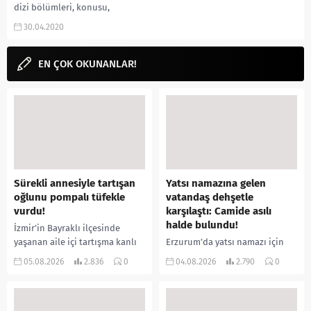
dizi bölümleri, konusu,
oyuncuları, bölüm takvimleri,
30.04.2020
fragmanı, karakterleri, ne zaman
çıkacak, 1.bölüm gibi
aramalarınıza yorum...
EN ÇOK OKUNANLAR!
Sürekli annesiyle tartışan
Yatsı namazına gelen
oğlunu pompalı tüfekle
vatandaş dehşetle
vurdu!
karşılaştı: Camide asılı
halde bulundu!
İzmir’in Bayraklı ilçesinde
yaşanan aile içi tartışma kanlı
Erzurum’da yatsı namazı için
bitti. İddiaya göre, uzun süredir
camiye gelen bir vatandaş,
05.08.2026
2.836
0
04.08.2026
2.790
0
annesiyle tartışmalar yaşadığı
içeride bir kişiyi asılı halde
öne sürülen 33 yaşındaki...
buldu. İhbar üzerine olay
yerine sevk edilen...