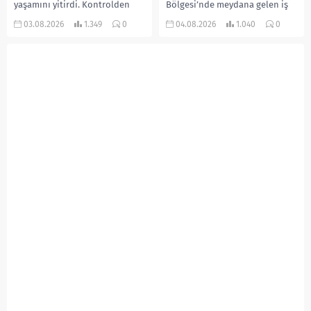
yaşamını yitirdi. Kontrolden
Bölgesi’nde meydana gelen iş
çıkarak devrilen traktörün
kazasında, pres makinesine
03.08.2026
1.349
0
04.08.2026
1.040
0
altında kalan Raşit Taşkın ile
sıkışan 46 yaşındaki işçi
eşi Fatma...
Amanullah Seferbay yaşamını
yitirdi. Olayla ilgili...