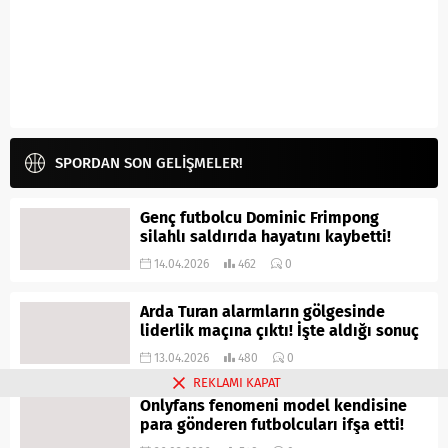
SPORDAN SON GELİŞMELER!
Genç futbolcu Dominic Frimpong
silahlı saldırıda hayatını kaybetti!
14.04.2026
462
0
Arda Turan alarmların gölgesinde
liderlik maçına çıktı! İşte aldığı sonuç
13.04.2026
480
0
REKLAMI KAPAT
Onlyfans fenomeni model kendisine
para gönderen futbolcuları ifşa etti!