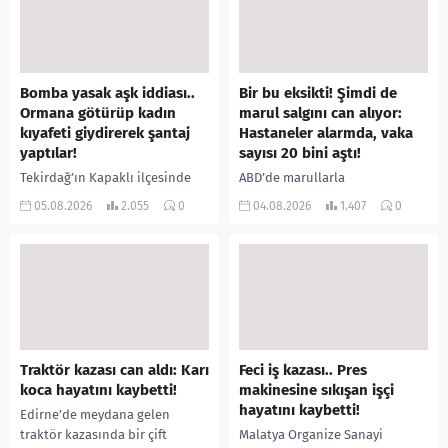
Bomba yasak aşk iddiası..
Bir bu eksikti! Şimdi de
Ormana götürüp kadın
marul salgını can alıyor:
kıyafeti giydirerek şantaj
Hastaneler alarmda, vaka
yaptılar!
sayısı 20 bini aştı!
Tekirdağ’ın Kapaklı ilçesinde
ABD’de marullarla
bir kişiyi, arkadaşının eşiyle
ilişkilendirilen siklospora
05.08.2026
2.055
0
04.08.2026
1.407
0
ilişki yaşadığı iddiasıyla
salgını büyümeye devam ediyor.
ormanlık alana götürerek zorla
İlk can kayıplarının yaşandığı
kadın kıyafetleri giydirdiği,
salgında vaka sayısının 20 bini
özür videosu çektirip...
aştığı belirtilirken, sağlık...
Traktör kazası can aldı: Karı
Feci iş kazası.. Pres
koca hayatını kaybetti!
makinesine sıkışan işçi
hayatını kaybetti!
Edirne’de meydana gelen
traktör kazasında bir çift
Malatya Organize Sanayi