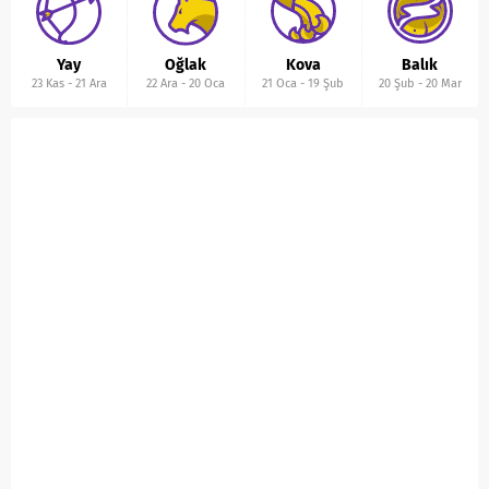
Yay
Oğlak
Kova
Balık
23 Kas
-
21 Ara
22 Ara
-
20 Oca
21 Oca
-
19 Şub
20 Şub
-
20 Mar