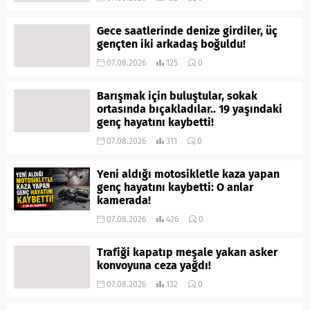
Gece saatlerinde denize girdiler, üç
gençten iki arkadaş boğuldu!
07.08.2026
125
0
Barışmak için buluştular, sokak
ortasında bıçakladılar.. 19 yaşındaki
genç hayatını kaybetti!
07.08.2026
311
0
Yeni aldığı motosikletle kaza yapan
genç hayatını kaybetti: O anlar
kamerada!
07.08.2026
426
0
Trafiği kapatıp meşale yakan asker
konvoyuna ceza yağdı!
07.08.2026
132
0