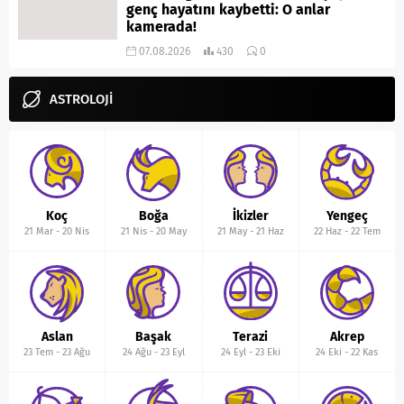
genç hayatını kaybetti: O anlar
kamerada!
07.08.2026
430
0
ASTROLOJİ
Koç
Boğa
İkizler
Yengeç
21 Mar
-
20 Nis
21 Nis
-
20 May
21 May
-
21 Haz
22 Haz
-
22 Tem
Aslan
Başak
Terazi
Akrep
23 Tem
-
23 Ağu
24 Ağu
-
23 Eyl
24 Eyl
-
23 Eki
24 Eki
-
22 Kas