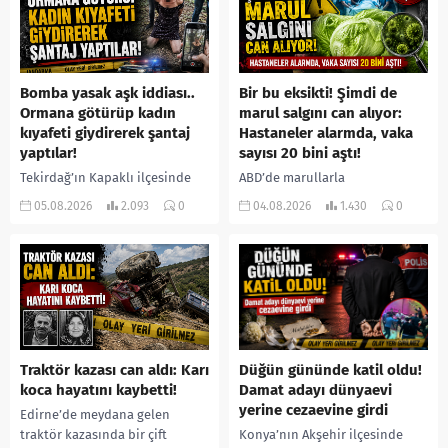
Bomba yasak aşk iddiası..
Bir bu eksikti! Şimdi de
Ormana götürüp kadın
marul salgını can alıyor:
kıyafeti giydirerek şantaj
Hastaneler alarmda, vaka
yaptılar!
sayısı 20 bini aştı!
Tekirdağ’ın Kapaklı ilçesinde
ABD’de marullarla
bir kişiyi, arkadaşının eşiyle
ilişkilendirilen siklospora
05.08.2026
2.093
0
04.08.2026
1.430
0
ilişki yaşadığı iddiasıyla
salgını büyümeye devam ediyor.
ormanlık alana götürerek zorla
İlk can kayıplarının yaşandığı
kadın kıyafetleri giydirdiği,
salgında vaka sayısının 20 bini
özür videosu çektirip...
aştığı belirtilirken, sağlık...
Traktör kazası can aldı: Karı
Düğün gününde katil oldu!
koca hayatını kaybetti!
Damat adayı dünyaevi
yerine cezaevine girdi
Edirne’de meydana gelen
traktör kazasında bir çift
Konya’nın Akşehir ilçesinde