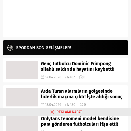
SPORDAN SON GELİŞMELER!
Genç futbolcu Dominic Frimpong
silahlı saldırıda hayatını kaybetti!
14.04.2026
462
0
Arda Turan alarmların gölgesinde
liderlik maçına çıktı! İşte aldığı sonuç
13.04.2026
480
0
REKLAMI KAPAT
Onlyfans fenomeni model kendisine
para gönderen futbolcuları ifşa etti!