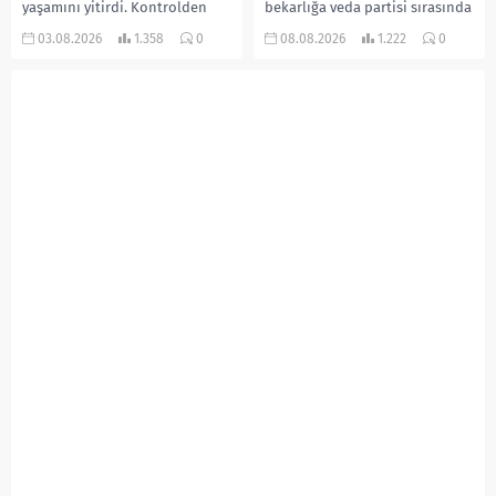
yaşamını yitirdi. Kontrolden
bekarlığa veda partisi sırasında
çıkarak devrilen traktörün
çıkan kavgada bir kişi hayatını
03.08.2026
1.358
0
08.08.2026
1.222
0
altında kalan Raşit Taşkın ile
kaybetti. Husumetlisini sopayla
eşi Fatma...
darbederek ölümüne neden
olduğu iddia...