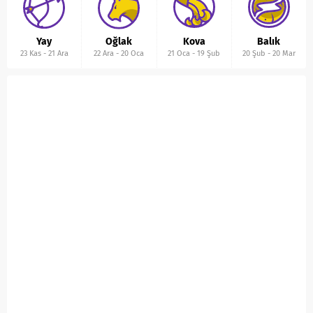
Yay
Oğlak
Kova
Balık
23 Kas
-
21 Ara
22 Ara
-
20 Oca
21 Oca
-
19 Şub
20 Şub
-
20 Mar