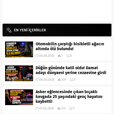
EN YENİ İÇERİKLER
Otomobilin çarptığı bisikletli ağacın
altında ölü bulundu!
08.08.2026
1
0
Düğün gününde katil oldu! Damat
adayı dünyaevi yerine cezaevine girdi
08.08.2026
109
0
Asker eğlencesinde çıkan bıçaklı
kavgada 25 yaşındaki genç hayatını
kaybetti!
07.08.2026
274
0