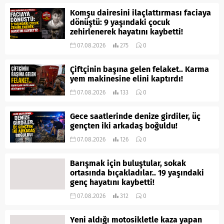
Komşu dairesini ilaçlattırması faciaya
dönüştü: 9 yaşındaki çocuk
zehirlenerek hayatını kaybetti!
07.08.2026
275
0
Çiftçinin başına gelen felaket.. Karma
yem makinesine elini kaptırdı!
07.08.2026
133
0
Gece saatlerinde denize girdiler, üç
gençten iki arkadaş boğuldu!
07.08.2026
126
0
Barışmak için buluştular, sokak
ortasında bıçakladılar.. 19 yaşındaki
genç hayatını kaybetti!
07.08.2026
312
0
Yeni aldığı motosikletle kaza yapan