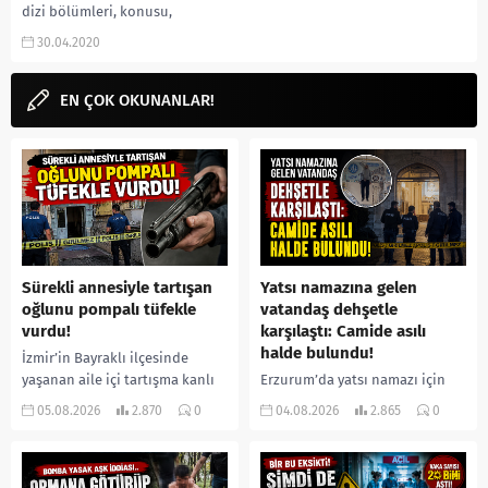
dizi bölümleri, konusu,
oyuncuları, bölüm takvimleri,
30.04.2020
fragmanı, karakterleri, ne zaman
çıkacak, 1.bölüm gibi
aramalarınıza yorum...
EN ÇOK OKUNANLAR!
Sürekli annesiyle tartışan
Yatsı namazına gelen
oğlunu pompalı tüfekle
vatandaş dehşetle
vurdu!
karşılaştı: Camide asılı
halde bulundu!
İzmir’in Bayraklı ilçesinde
yaşanan aile içi tartışma kanlı
Erzurum’da yatsı namazı için
bitti. İddiaya göre, uzun süredir
camiye gelen bir vatandaş,
05.08.2026
2.870
0
04.08.2026
2.865
0
annesiyle tartışmalar yaşadığı
içeride bir kişiyi asılı halde
öne sürülen 33 yaşındaki...
buldu. İhbar üzerine olay
yerine sevk edilen...