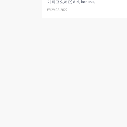
가 타고 있어요) dizi, konusu,
oyuncuları, karakterleri, cast,
29.08.2022
yorumları, incelemesi, Mydramalist
puanı, Kore Dizileri 2022, fragmanı,...