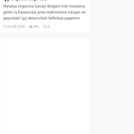
Malatya Organize Sanayi Bölgesi’nde meydana
gelen iş kazasında, pres makinesine sıkışan 46
yaşındaki işçi Amanullah Seferbay yaşamını
yitirdi. Olayla ilgili...
04.08.2026
994
0