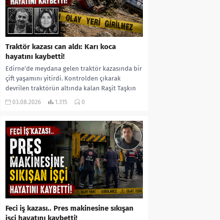
Traktör kazası can aldı: Karı koca
hayatını kaybetti!
Edirne’de meydana gelen traktör kazasında bir
çift yaşamını yitirdi. Kontrolden çıkarak
devrilen traktörün altında kalan Raşit Taşkın
ile eşi Fatma...
03.08.2026
1.315
0
Feci iş kazası.. Pres makinesine sıkışan
işçi hayatını kaybetti!