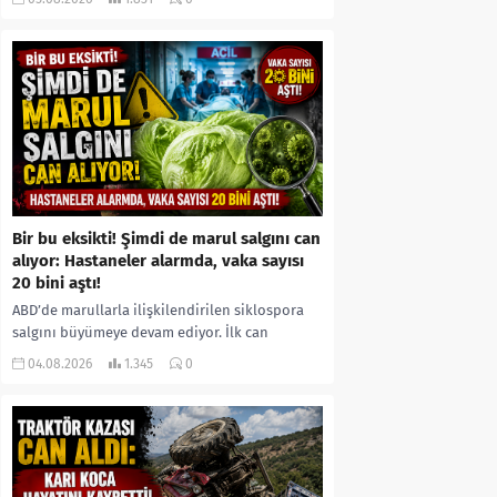
kıyafetleri giydirdiği, özür videosu çektirip...
Bir bu eksikti! Şimdi de marul salgını can
alıyor: Hastaneler alarmda, vaka sayısı
20 bini aştı!
ABD’de marullarla ilişkilendirilen siklospora
salgını büyümeye devam ediyor. İlk can
kayıplarının yaşandığı salgında vaka sayısının
04.08.2026
1.345
0
20 bini aştığı belirtilirken, sağlık...