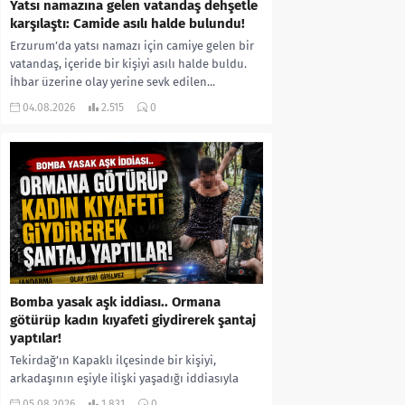
Yatsı namazına gelen vatandaş dehşetle
karşılaştı: Camide asılı halde bulundu!
Erzurum’da yatsı namazı için camiye gelen bir
vatandaş, içeride bir kişiyi asılı halde buldu.
İhbar üzerine olay yerine sevk edilen...
04.08.2026
2.515
0
Bomba yasak aşk iddiası.. Ormana
götürüp kadın kıyafeti giydirerek şantaj
yaptılar!
Tekirdağ’ın Kapaklı ilçesinde bir kişiyi,
arkadaşının eşiyle ilişki yaşadığı iddiasıyla
ormanlık alana götürerek zorla kadın
05.08.2026
1.831
0