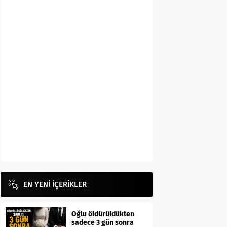
EN YENİ İÇERİKLER
Oğlu öldürüldükten
sadece 3 gün sonra