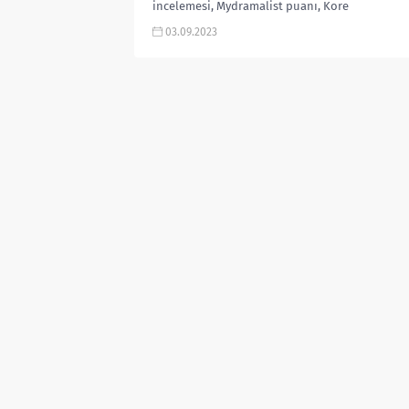
incelemesi, Mydramalist puanı, Kore
Dizileri 2023, fragmanı, izle gibi
03.09.2023
aramalarınıza YORUM GÜNCEL’den
yanıt...