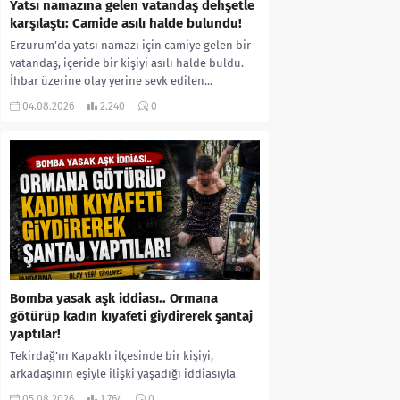
Yatsı namazına gelen vatandaş dehşetle
karşılaştı: Camide asılı halde bulundu!
Erzurum’da yatsı namazı için camiye gelen bir
vatandaş, içeride bir kişiyi asılı halde buldu.
İhbar üzerine olay yerine sevk edilen...
04.08.2026
2.240
0
Bomba yasak aşk iddiası.. Ormana
götürüp kadın kıyafeti giydirerek şantaj
yaptılar!
Tekirdağ’ın Kapaklı ilçesinde bir kişiyi,
arkadaşının eşiyle ilişki yaşadığı iddiasıyla
ormanlık alana götürerek zorla kadın
05.08.2026
1.764
0