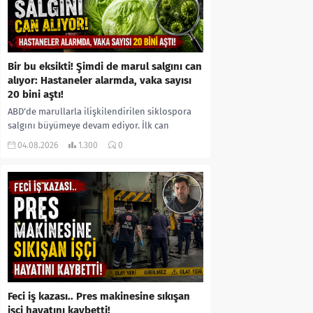
Bir bu eksikti! Şimdi de marul salgını can
alıyor: Hastaneler alarmda, vaka sayısı
20 bini aştı!
ABD’de marullarla ilişkilendirilen siklospora
salgını büyümeye devam ediyor. İlk can
kayıplarının yaşandığı salgında vaka sayısının
04.08.2026
1.300
0
20 bini aştığı belirtilirken, sağlık...
Feci iş kazası.. Pres makinesine sıkışan
işçi hayatını kaybetti!