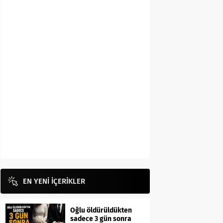
EN YENİ İÇERİKLER
Oğlu öldürüldükten
sadece 3 gün sonra