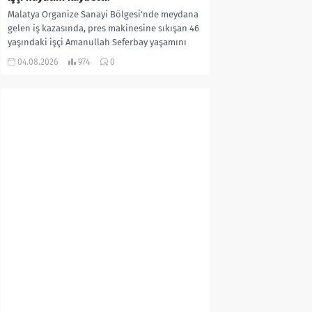
Malatya Organize Sanayi Bölgesi’nde meydana
gelen iş kazasında, pres makinesine sıkışan 46
yaşındaki işçi Amanullah Seferbay yaşamını
yitirdi. Olayla ilgili...
04.08.2026
974
0