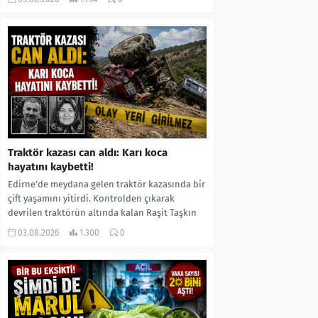
kıyafetleri giydirdiği, özür videosu çektirip...
Traktör kazası can aldı: Karı koca
hayatını kaybetti!
Edirne’de meydana gelen traktör kazasında bir
çift yaşamını yitirdi. Kontrolden çıkarak
devrilen traktörün altında kalan Raşit Taşkın
ile eşi Fatma...
03.08.2026
1.300
0