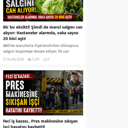
Bir bu eksikti! Şimdi de marul salgını can
alıyor: Hastaneler alarmda, vaka sayısı
20 bini aştı!
ABD’de marullarla ilişkilendirilen siklospora
salgını büyümeye devam ediyor. İlk can
kayıplarının yaşandığı salgında vaka sayısının
04.08.2026
1.279
0
20 bini aştığı belirtilirken, sağlık...
Feci iş kazası.. Pres makinesine sıkışan
işçi hayatını kaybetti!