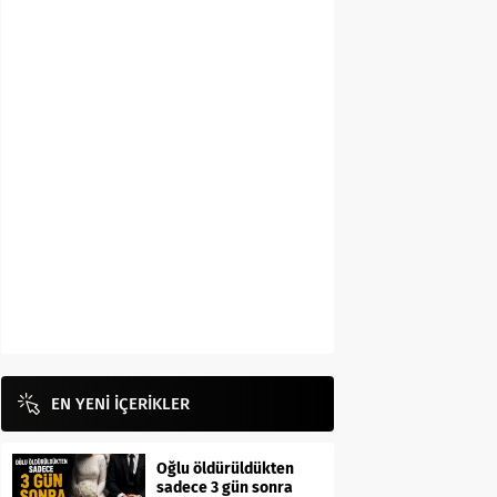
EN YENİ İÇERİKLER
Oğlu öldürüldükten
sadece 3 gün sonra