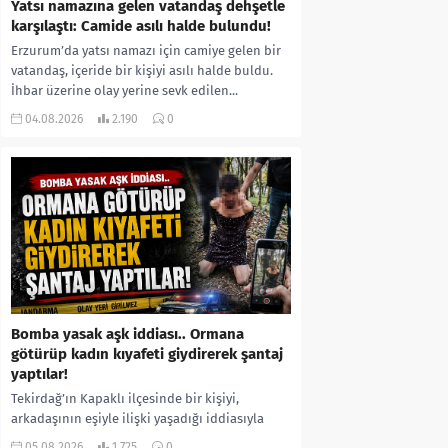
Yatsı namazına gelen vatandaş dehşetle
karşılaştı: Camide asılı halde bulundu!
Erzurum’da yatsı namazı için camiye gelen bir
vatandaş, içeride bir kişiyi asılı halde buldu.
İhbar üzerine olay yerine sevk edilen...
04.08.2026
2.190
0
Bomba yasak aşk iddiası.. Ormana
götürüp kadın kıyafeti giydirerek şantaj
yaptılar!
Tekirdağ’ın Kapaklı ilçesinde bir kişiyi,
arkadaşının eşiyle ilişki yaşadığı iddiasıyla
ormanlık alana götürerek zorla kadın
05.08.2026
1.725
0