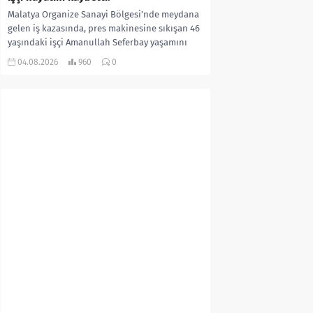
Malatya Organize Sanayi Bölgesi’nde meydana
gelen iş kazasında, pres makinesine sıkışan 46
yaşındaki işçi Amanullah Seferbay yaşamını
yitirdi. Olayla ilgili...
04.08.2026
960
0