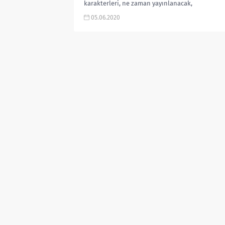
karakterleri, ne zaman yayınlanacak,
hangi ülke dizisi, kaç sezon, kaç
05.06.2020
bölüm, gibi aramalarınıza yorum
güncel’den...