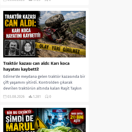
kıyafetleri giydirdiği, özür videosu çektirip...
Traktör kazası can aldı: Karı koca
hayatını kaybetti!
Edirne’de meydana gelen traktör kazasında bir
çift yaşamını yitirdi. Kontrolden çıkarak
devrilen traktörün altında kalan Raşit Taşkın
ile eşi Fatma...
03.08.2026
1.281
0