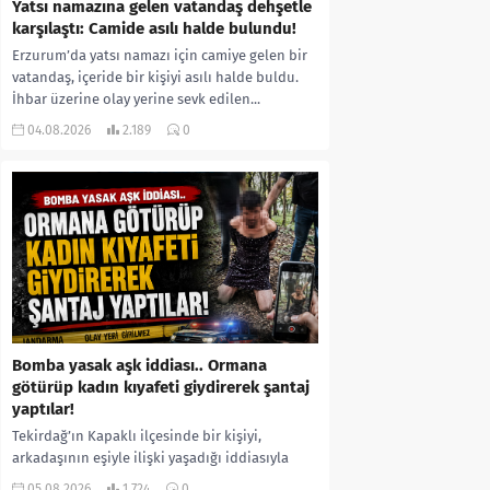
Yatsı namazına gelen vatandaş dehşetle
karşılaştı: Camide asılı halde bulundu!
Erzurum’da yatsı namazı için camiye gelen bir
vatandaş, içeride bir kişiyi asılı halde buldu.
İhbar üzerine olay yerine sevk edilen...
04.08.2026
2.189
0
Bomba yasak aşk iddiası.. Ormana
götürüp kadın kıyafeti giydirerek şantaj
yaptılar!
Tekirdağ’ın Kapaklı ilçesinde bir kişiyi,
arkadaşının eşiyle ilişki yaşadığı iddiasıyla
ormanlık alana götürerek zorla kadın
05.08.2026
1.724
0