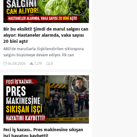
Bir bu eksikti! Şimdi de marul salgını can
alıyor: Hastaneler alarmda, vaka sayısı
20 bini aştı!
ABD’de marullarla ilişkilendirilen siklospora
salgını büyümeye devam ediyor. İlk can
kayıplarının yaşandığı salgında vaka sayısının
04.08.2026
1.279
0
20 bini aştığı belirtilirken, sağlık...
Feci iş kazası.. Pres makinesine sıkışan
işçi hayatını kaybetti!