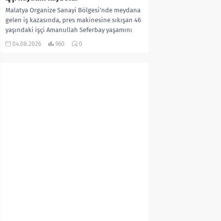
Malatya Organize Sanayi Bölgesi’nde meydana
gelen iş kazasında, pres makinesine sıkışan 46
yaşındaki işçi Amanullah Seferbay yaşamını
yitirdi. Olayla ilgili...
04.08.2026
960
0