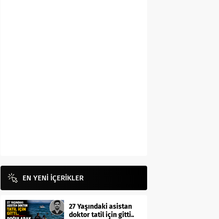
EN YENİ İÇERİKLER
27 Yaşındaki asistan
doktor tatil için gitti..