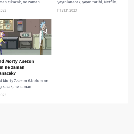
man çıkacak, ne zaman
yayınlanacak, yayın tarihi, Netflix,
acak, yayın tarihi, Netflix,
yorumları, incelemesi, fragmanı, izle
.2023
21.11.2023
rı, incelemesi, fragmanı,
gibi aramalarınıza...
nd Morty 7.sezon
üm ne zaman
anacak?
d Morty 7.sezon 6.bölüm ne
çıkacak, ne zaman
acak, yayın tarihi, Netflix,
.2023
rı, incelemesi, fragmanı, izle
amalarınıza...