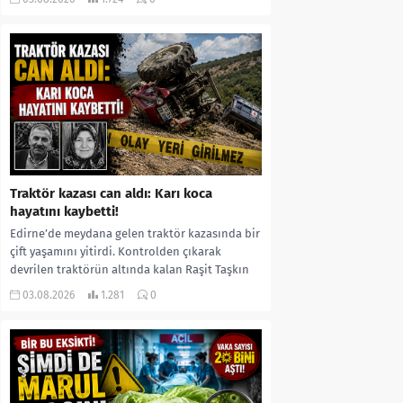
kıyafetleri giydirdiği, özür videosu çektirip...
Traktör kazası can aldı: Karı koca
hayatını kaybetti!
Edirne’de meydana gelen traktör kazasında bir
çift yaşamını yitirdi. Kontrolden çıkarak
devrilen traktörün altında kalan Raşit Taşkın
ile eşi Fatma...
03.08.2026
1.281
0