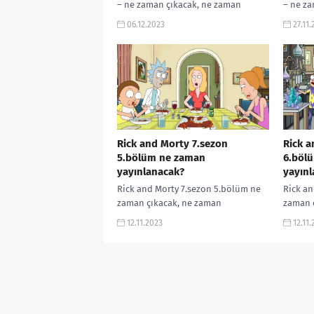
– ne zaman çıkacak, ne zaman
– ne za
yayınlanacak, yayın tarihi, Netflix,
yayınlan
06.12.2023
27.11
yorumları, incelemesi, fragmanı,
yorumla
izle...
izle...
Rick and Morty 7.sezon
Rick a
5.bölüm ne zaman
6.böl
yayınlanacak?
yayınl
Rick and Morty 7.sezon 5.bölüm ne
Rick an
zaman çıkacak, ne zaman
zaman 
yayınlanacak, yayın tarihi, Netflix,
yayınlan
12.11.2023
12.11
yorumları, incelemesi, fragmanı, izle
yorumla
gibi aramalarınıza...
gibi ar