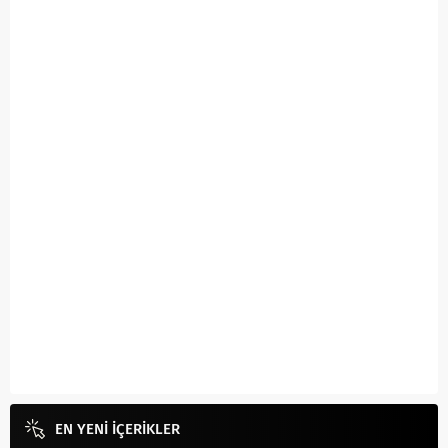
EN YENİ İÇERİKLER