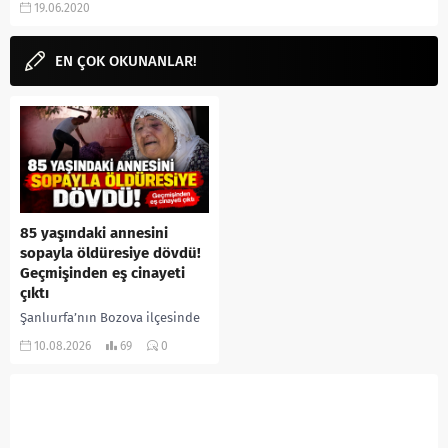
19.06.2020
aramalarınıza...
EN ÇOK OKUNANLAR!
85 yaşındaki annesini
sopayla öldüresiye dövdü!
Geçmişinden eş cinayeti
çıktı
Şanlıurfa’nın Bozova ilçesinde
85 yaşındaki İslim Yaprak, 53
10.08.2026
69
0
yaşındaki oğlu İbrahim
Yaprak’ın sopa ve yumruklu
saldırısına uğradı. Ağır
yaralanan yaşlı...