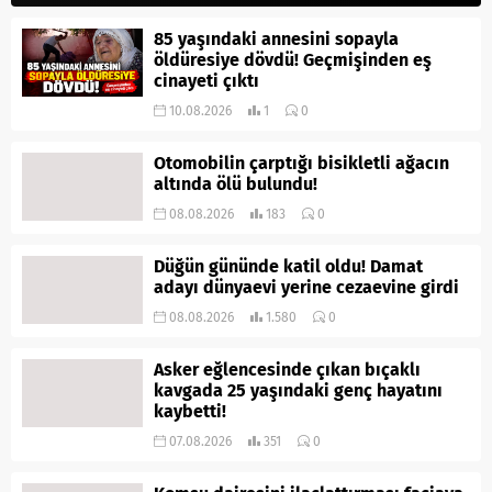
85 yaşındaki annesini sopayla
öldüresiye dövdü! Geçmişinden eş
cinayeti çıktı
10.08.2026
1
0
Otomobilin çarptığı bisikletli ağacın
altında ölü bulundu!
08.08.2026
183
0
Düğün gününde katil oldu! Damat
adayı dünyaevi yerine cezaevine girdi
08.08.2026
1.580
0
Asker eğlencesinde çıkan bıçaklı
kavgada 25 yaşındaki genç hayatını
kaybetti!
07.08.2026
351
0