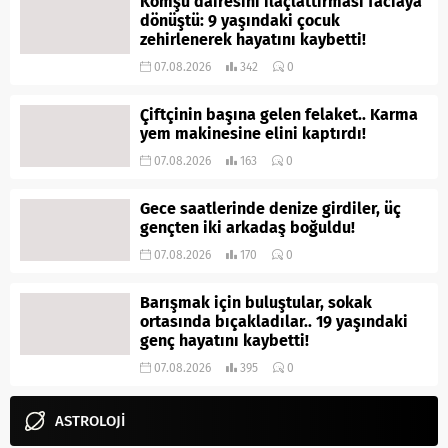
Komşu dairesini ilaçlattırması faciaya
dönüştü: 9 yaşındaki çocuk
zehirlenerek hayatını kaybetti!
07.08.2026
342
0
Çiftçinin başına gelen felaket.. Karma
yem makinesine elini kaptırdı!
07.08.2026
163
0
Gece saatlerinde denize girdiler, üç
gençten iki arkadaş boğuldu!
07.08.2026
170
0
Barışmak için buluştular, sokak
ortasında bıçakladılar.. 19 yaşındaki
genç hayatını kaybetti!
07.08.2026
395
0
ASTROLOJİ