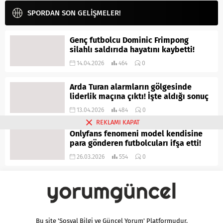
SPORDAN SON GELİŞMELER!
Genç futbolcu Dominic Frimpong
silahlı saldırıda hayatını kaybetti!
14.04.2026
464
0
Arda Turan alarmların gölgesinde
liderlik maçına çıktı! İşte aldığı sonuç
13.04.2026
484
0
REKLAMI KAPAT
Onlyfans fenomeni model kendisine
para gönderen futbolcuları ifşa etti!
26.03.2026
554
0
Bu site 'Sosyal Bilgi ve Güncel Yorum' Platformudur.