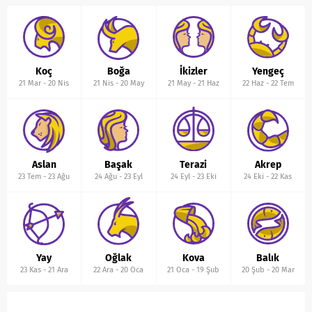
Koç
Boğa
İkizler
Yengeç
21 Mar
-
20 Nis
21 Nis
-
20 May
21 May
-
21 Haz
22 Haz
-
22 Tem
Aslan
Başak
Terazi
Akrep
23 Tem
-
23 Ağu
24 Ağu
-
23 Eyl
24 Eyl
-
23 Eki
24 Eki
-
22 Kas
Yay
Oğlak
Kova
Balık
23 Kas
-
21 Ara
22 Ara
-
20 Oca
21 Oca
-
19 Şub
20 Şub
-
20 Mar